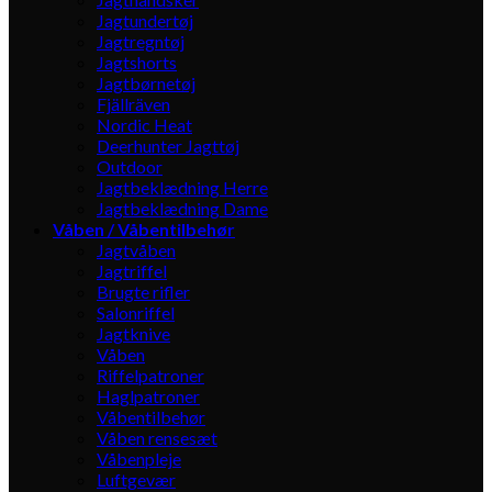
Jagtundertøj
Jagtregntøj
Jagtshorts
Jagtbørnetøj
Fjällräven
Nordic Heat
Deerhunter Jagttøj
Outdoor
Jagtbeklædning Herre
Jagtbeklædning Dame
Våben / Våbentilbehør
Jagtvåben
Jagtriffel
Brugte rifler
Salonriffel
Jagtknive
Våben
Riffelpatroner
Haglpatroner
Våbentilbehør
Våben rensesæt
Våbenpleje
Luftgevær