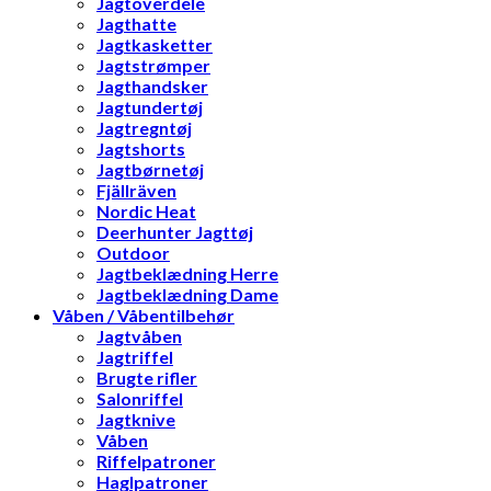
Jagtoverdele
Jagthatte
Jagtkasketter
Jagtstrømper
Jagthandsker
Jagtundertøj
Jagtregntøj
Jagtshorts
Jagtbørnetøj
Fjällräven
Nordic Heat
Deerhunter Jagttøj
Outdoor
Jagtbeklædning Herre
Jagtbeklædning Dame
Våben / Våbentilbehør
Jagtvåben
Jagtriffel
Brugte rifler
Salonriffel
Jagtknive
Våben
Riffelpatroner
Haglpatroner