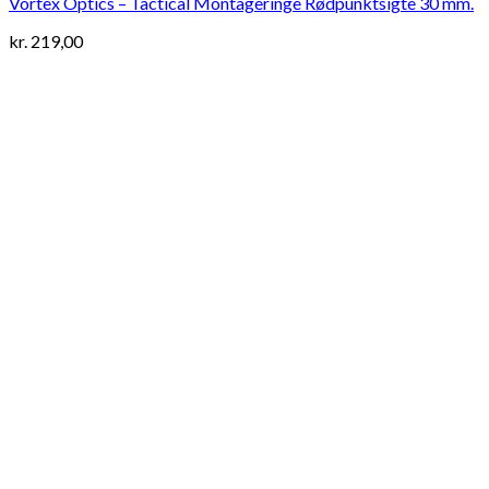
Vortex Optics – Tactical Montageringe Rødpunktsigte 30 mm.
kr.
219,00