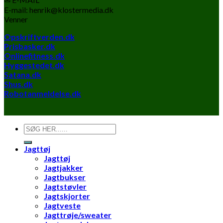
E-mail: henrik@klostermedia.dk
Venner
Opskriftverden.dk
Prisbasker.dk
Onlinefitness.dk
Hyggestedet.dk
Satana.dk
Shus.dk
Robotanmeldelse.dk
Søg
efter:
Jagttøj
Jagttøj
Jagtjakker
Jagtbukser
Jagtstøvler
Jagtskjorter
Jagtveste
Jagttrøje/sweater