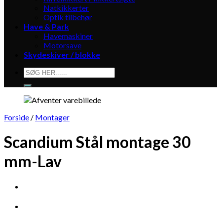
Natkikkerter
Optik tilbehør
Have & Park
Havemaskiner
Motorsave
Skydeskiver / blokke
Søg
efter:
Forside
/
Montager
Scandium Stål montage 30
mm-Lav