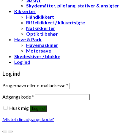
Skydemåtter, pilefang, stativer & ansigter
Kikkerter
Håndkikkert
Riffelkikkert / kikkertsigte
Natkikkerter
Optik tilbehør
Have & Park
Havemaskiner
Motorsave
Skydeskiver / blokke
Log ind
Log ind
Brugernavn eller e-mailadresse
*
Adgangskode
*
Husk mig
Log ind
Mistet din adgangskode?