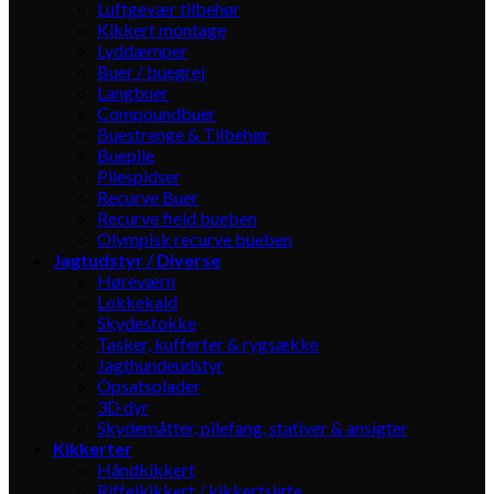
Luftgevær tilbehør
Kikkert montage
Lyddæmper
Buer / buegrej
Langbuer
Compoundbuer
Buestrenge & Tilbehør
Buepile
Pilespidser
Recurve Buer
Recurve field bueben
Olympisk recurve bueben
Jagtudstyr / Diverse
Høreværn
Lokkekald
Skydestokke
Tasker, kufferter & rygsække
Jagthundeudstyr
Opsatsplader
3D dyr
Skydemåtter, pilefang, stativer & ansigter
Kikkerter
Håndkikkert
Riffelkikkert / kikkertsigte