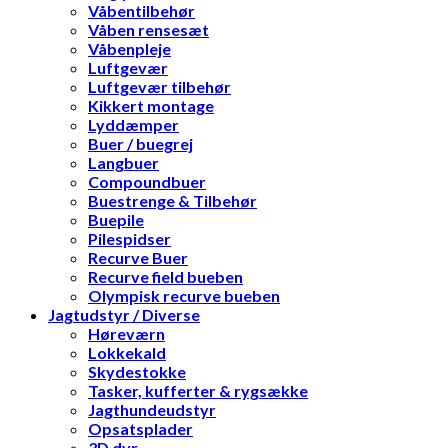
Våbentilbehør
Våben rensesæt
Våbenpleje
Luftgevær
Luftgevær tilbehør
Kikkert montage
Lyddæmper
Buer / buegrej
Langbuer
Compoundbuer
Buestrenge & Tilbehør
Buepile
Pilespidser
Recurve Buer
Recurve field bueben
Olympisk recurve bueben
Jagtudstyr / Diverse
Høreværn
Lokkekald
Skydestokke
Tasker, kufferter & rygsække
Jagthundeudstyr
Opsatsplader
3D dyr