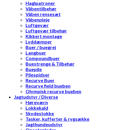
Haglpatroner
Våbentilbehør
Våben rensesæt
Våbenpleje
Luftgevær
Luftgevær tilbehør
Kikkert montage
Lyddæmper
Buer / buegrej
Langbuer
Compoundbuer
Buestrenge & Tilbehør
Buepile
Pilespidser
Recurve Buer
Recurve field bueben
Olympisk recurve bueben
Jagtudstyr / Diverse
Høreværn
Lokkekald
Skydestokke
Tasker, kufferter & rygsække
Jagthundeudstyr
Opsatsplader