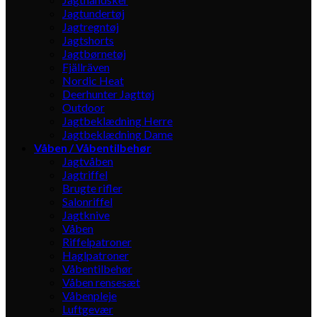
Jagtundertøj
Jagtregntøj
Jagtshorts
Jagtbørnetøj
Fjällräven
Nordic Heat
Deerhunter Jagttøj
Outdoor
Jagtbeklædning Herre
Jagtbeklædning Dame
Våben / Våbentilbehør
Jagtvåben
Jagtriffel
Brugte rifler
Salonriffel
Jagtknive
Våben
Riffelpatroner
Haglpatroner
Våbentilbehør
Våben rensesæt
Våbenpleje
Luftgevær