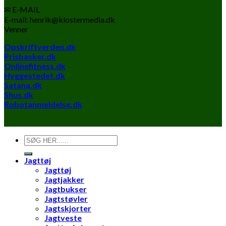
✉ E-MAIL
E-mail: henrik@klostermedia.dk
Venner
Opskriftverden.dk
Prisbasker.dk
Onlinefitness.dk
Hyggestedet.dk
Satana.dk
Shus.dk
Robotanmeldelse.dk
Søg
efter:
Jagttøj
Jagttøj
Jagtjakker
Jagtbukser
Jagtstøvler
Jagtskjorter
Jagtveste