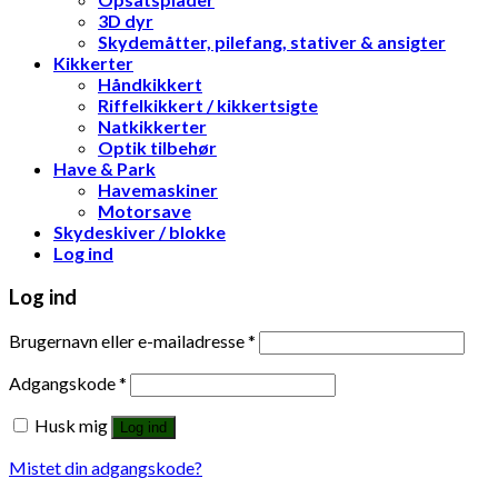
3D dyr
Skydemåtter, pilefang, stativer & ansigter
Kikkerter
Håndkikkert
Riffelkikkert / kikkertsigte
Natkikkerter
Optik tilbehør
Have & Park
Havemaskiner
Motorsave
Skydeskiver / blokke
Log ind
Log ind
Brugernavn eller e-mailadresse
*
Adgangskode
*
Husk mig
Log ind
Mistet din adgangskode?