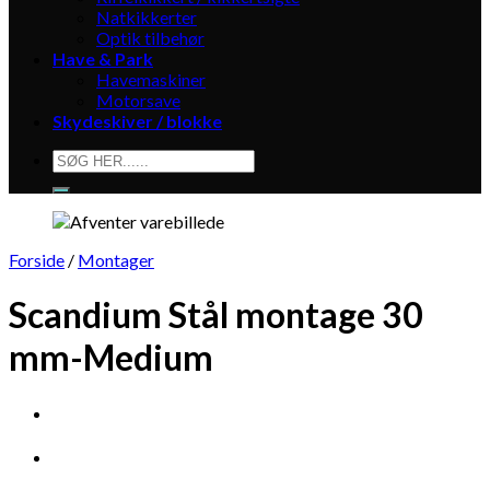
Natkikkerter
Optik tilbehør
Have & Park
Havemaskiner
Motorsave
Skydeskiver / blokke
Søg
efter:
Forside
/
Montager
Scandium Stål montage 30
mm-Medium