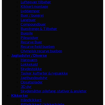
Luftgevær tilbehør
Kikkert montage
Lyddæmper
Buer / buegrej
Langbuer
Compoundbuer
Buestrenge & Tilbehør
Buepile
Pilespidser
Recurve Buer
Recurve field bueben
Olympisk recurve bueben
Jagtudstyr / Diverse
Høreværn
Lokkekald
Skydestokke
Tasker, kufferter & rygsække
Jagthundeudstyr
Opsatsplader
3D dyr
Skydemåtter, pilefang, stativer & ansigter
Kikkerter
Håndkikkert
Riffelkikkert / kikkertsigte