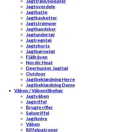
Jagttrøje/sweater
Jagtoverdele
Jagthatte
Jagtkasketter
Jagtstrømper
Jagthandsker
Jagtundertøj
Jagtregntøj
Jagtshorts
Jagtbørnetøj
Fjällräven
Nordic Heat
Deerhunter Jagttøj
Outdoor
Jagtbeklædning Herre
Jagtbeklædning Dame
Våben / Våbentilbehør
Jagtvåben
Jagtriffel
Brugte rifler
Salonriffel
Jagtknive
Våben
Riffelpatroner