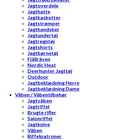
Jagtoverdele
Jagthatte
Jagtkasketter
Jagtstrømper
Jagthandsker
Jagtundertøj
Jagtregntøj
Jagtshorts
Jagtbørnetøj
Fjällräven
Nordic Heat
Deerhunter Jagttøj
Outdoor
Jagtbeklædning Herre
Jagtbeklædning Dame
Våben / Våbentilbehør
Jagtvåben
Jagtriffel
Brugte rifler
Salonriffel
Jagtknive
Våben
Riffelpatroner