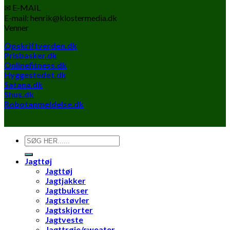
✉ E-MAIL
E-mail: henrik@klostermedia.dk
Venner
Opskriftverden.dk
Prisbasker.dk
Onlinefitness.dk
Hyggestedet.dk
Satana.dk
Shus.dk
Robotanmeldelse.dk
Søg
efter:
Jagttøj
Jagttøj
Jagtjakker
Jagtbukser
Jagtstøvler
Jagtskjorter
Jagtveste
Jagttrøje/sweater