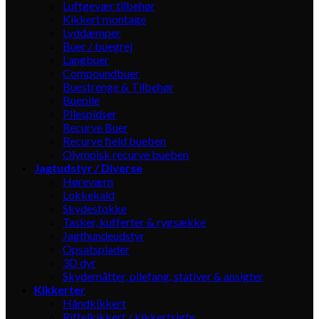
Luftgevær tilbehør
Kikkert montage
Lyddæmper
Buer / buegrej
Langbuer
Compoundbuer
Buestrenge & Tilbehør
Buepile
Pilespidser
Recurve Buer
Recurve field bueben
Olympisk recurve bueben
Jagtudstyr / Diverse
Høreværn
Lokkekald
Skydestokke
Tasker, kufferter & rygsække
Jagthundeudstyr
Opsatsplader
3D dyr
Skydemåtter, pilefang, stativer & ansigter
Kikkerter
Håndkikkert
Riffelkikkert / kikkertsigte