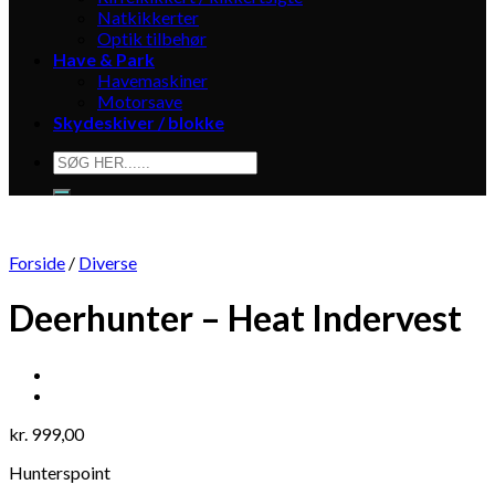
Natkikkerter
Optik tilbehør
Have & Park
Havemaskiner
Motorsave
Skydeskiver / blokke
Søg
efter:
Forside
/
Diverse
Deerhunter – Heat Indervest
kr.
999,00
Hunterspoint