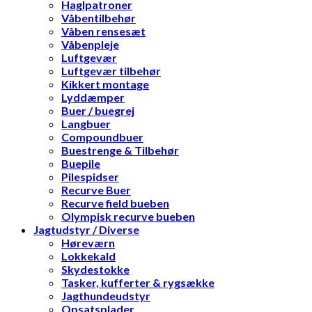
Haglpatroner
Våbentilbehør
Våben rensesæt
Våbenpleje
Luftgevær
Luftgevær tilbehør
Kikkert montage
Lyddæmper
Buer / buegrej
Langbuer
Compoundbuer
Buestrenge & Tilbehør
Buepile
Pilespidser
Recurve Buer
Recurve field bueben
Olympisk recurve bueben
Jagtudstyr / Diverse
Høreværn
Lokkekald
Skydestokke
Tasker, kufferter & rygsække
Jagthundeudstyr
Opsatsplader