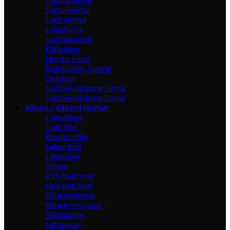
Jagtundertøj
Jagtregntøj
Jagtshorts
Jagtbørnetøj
Fjällräven
Nordic Heat
Deerhunter Jagttøj
Outdoor
Jagtbeklædning Herre
Jagtbeklædning Dame
Våben / Våbentilbehør
Jagtvåben
Jagtriffel
Brugte rifler
Salonriffel
Jagtknive
Våben
Riffelpatroner
Haglpatroner
Våbentilbehør
Våben rensesæt
Våbenpleje
Luftgevær