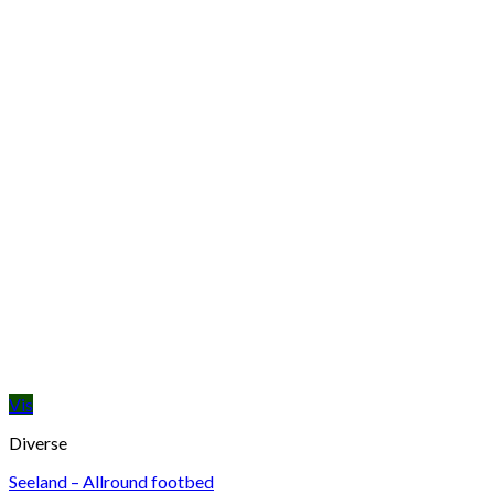
Vis
Diverse
Seeland – Allround footbed