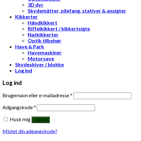
3D dyr
Skydemåtter, pilefang, stativer & ansigter
Kikkerter
Håndkikkert
Riffelkikkert / kikkertsigte
Natkikkerter
Optik tilbehør
Have & Park
Havemaskiner
Motorsave
Skydeskiver / blokke
Log ind
Log ind
Brugernavn eller e-mailadresse
*
Adgangskode
*
Husk mig
Log ind
Mistet din adgangskode?