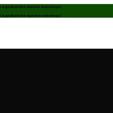
fra godkendte danske webshops!
fra godkendte danske webshops!