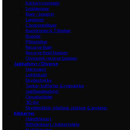
Kikkert montage
Lyddæmper
Buer / buegrej
Langbuer
Compoundbuer
Buestrenge & Tilbehør
Buepile
Pilespidser
Recurve Buer
Recurve field bueben
Olympisk recurve bueben
Jagtudstyr / Diverse
Høreværn
Lokkekald
Skydestokke
Tasker, kufferter & rygsække
Jagthundeudstyr
Opsatsplader
3D dyr
Skydemåtter, pilefang, stativer & ansigter
Kikkerter
Håndkikkert
Riffelkikkert / kikkertsigte
Natkikkerter