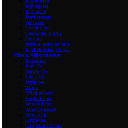
Jagtundertøj
Jagtregntøj
Jagtshorts
Jagtbørnetøj
Fjällräven
Nordic Heat
Deerhunter Jagttøj
Outdoor
Jagtbeklædning Herre
Jagtbeklædning Dame
Våben / Våbentilbehør
Jagtvåben
Jagtriffel
Brugte rifler
Salonriffel
Jagtknive
Våben
Riffelpatroner
Haglpatroner
Våbentilbehør
Våben rensesæt
Våbenpleje
Luftgevær
Luftgevær tilbehør