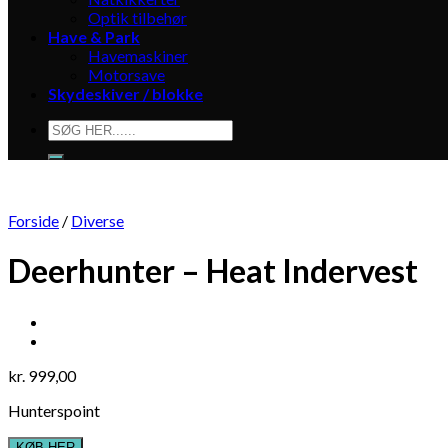
Optik tilbehør
Have & Park
Havemaskiner
Motorsave
Skydeskiver / blokke
Søg
efter:
Forside
/
Diverse
Deerhunter – Heat Indervest
kr.
999,00
Hunterspoint
KØB HER