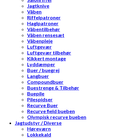
Jagtknive
Våben
Riffelpatroner
Haglpatroner
Våbentilbehør
Våben rensesæt
Våbenpleje
Luftgevær
Luftgevær tilbehør
Kikkert montage
Lyddæmper
Buer / buegrej
Langbuer
Compoundbuer
Buestrenge & Tilbehør
Buepile
Pilespidser
Recurve Buer
Recurve field bueben
Olympisk recurve bueben
Jagtudstyr / Diverse
Høreværn
Lokkekald