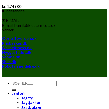
kr.
1.749,00
Kundeservice
✉ E-MAIL
E-mail: henrik@klostermedia.dk
Venner
Opskriftverden.dk
Prisbasker.dk
Onlinefitness.dk
Hyggestedet.dk
Satana.dk
Shus.dk
Robotanmeldelse.dk
Søg
efter:
Jagttøj
Jagttøj
Jagtjakker
Jagtbukser