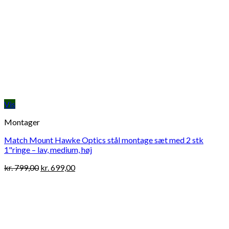
Vis
Montager
Match Mount Hawke Optics stål montage sæt med 2 stk
1"ringe – lav, medium, høj
Original
Current
kr.
799,00
kr.
699,00
price
price
was:
is:
kr. 799,00.
kr. 699,00.