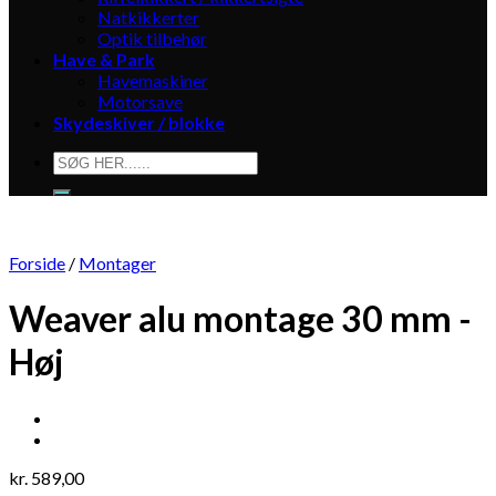
Natkikkerter
Optik tilbehør
Have & Park
Havemaskiner
Motorsave
Skydeskiver / blokke
Søg
efter:
Forside
/
Montager
Weaver alu montage 30 mm -
Høj
kr.
589,00