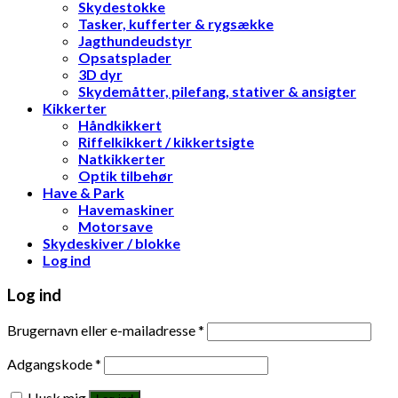
Skydestokke
Tasker, kufferter & rygsække
Jagthundeudstyr
Opsatsplader
3D dyr
Skydemåtter, pilefang, stativer & ansigter
Kikkerter
Håndkikkert
Riffelkikkert / kikkertsigte
Natkikkerter
Optik tilbehør
Have & Park
Havemaskiner
Motorsave
Skydeskiver / blokke
Log ind
Log ind
Brugernavn eller e-mailadresse
*
Adgangskode
*
Husk mig