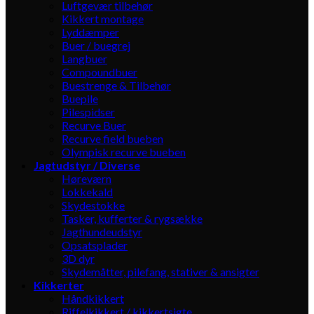
Luftgevær tilbehør
Kikkert montage
Lyddæmper
Buer / buegrej
Langbuer
Compoundbuer
Buestrenge & Tilbehør
Buepile
Pilespidser
Recurve Buer
Recurve field bueben
Olympisk recurve bueben
Jagtudstyr / Diverse
Høreværn
Lokkekald
Skydestokke
Tasker, kufferter & rygsække
Jagthundeudstyr
Opsatsplader
3D dyr
Skydemåtter, pilefang, stativer & ansigter
Kikkerter
Håndkikkert
Riffelkikkert / kikkertsigte