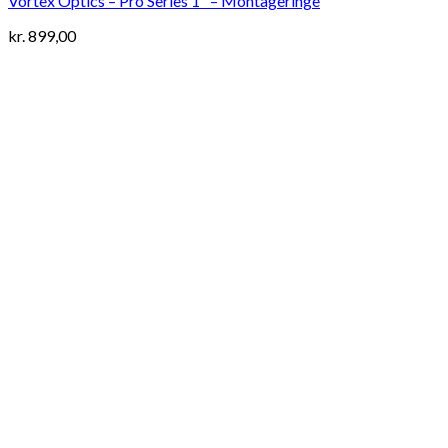
Vortex Optics – Pro Series 1" – Montageringe
kr.
899,00