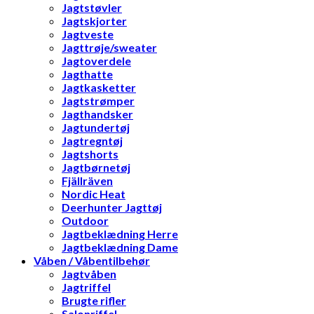
Jagtstøvler
Jagtskjorter
Jagtveste
Jagttrøje/sweater
Jagtoverdele
Jagthatte
Jagtkasketter
Jagtstrømper
Jagthandsker
Jagtundertøj
Jagtregntøj
Jagtshorts
Jagtbørnetøj
Fjällräven
Nordic Heat
Deerhunter Jagttøj
Outdoor
Jagtbeklædning Herre
Jagtbeklædning Dame
Våben / Våbentilbehør
Jagtvåben
Jagtriffel
Brugte rifler
Salonriffel