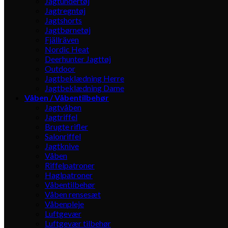
Jagtundertøj
Jagtregntøj
Jagtshorts
Jagtbørnetøj
Fjällräven
Nordic Heat
Deerhunter Jagttøj
Outdoor
Jagtbeklædning Herre
Jagtbeklædning Dame
Våben / Våbentilbehør
Jagtvåben
Jagtriffel
Brugte rifler
Salonriffel
Jagtknive
Våben
Riffelpatroner
Haglpatroner
Våbentilbehør
Våben rensesæt
Våbenpleje
Luftgevær
Luftgevær tilbehør