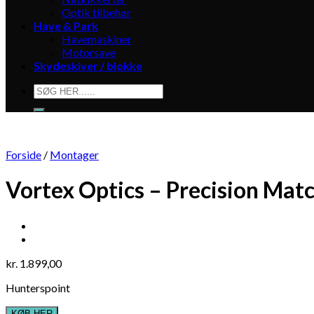
Optik tilbehør
Have & Park
Havemaskiner
Motorsave
Skydeskiver / blokke
Søg
efter:
Forside
/
Montager
Vortex Optics – Precision Ma
kr.
1.899,00
Hunterspoint
KØB HER