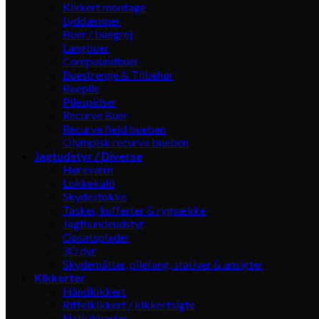
Kikkert montage
Lyddæmper
Buer / buegrej
Langbuer
Compoundbuer
Buestrenge & Tilbehør
Buepile
Pilespidser
Recurve Buer
Recurve field bueben
Olympisk recurve bueben
Jagtudstyr / Diverse
Høreværn
Lokkekald
Skydestokke
Tasker, kufferter & rygsække
Jagthundeudstyr
Opsatsplader
3D dyr
Skydemåtter, pilefang, stativer & ansigter
Kikkerter
Håndkikkert
Riffelkikkert / kikkertsigte
Natkikkerter