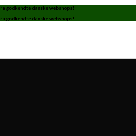
fra godkendte danske webshops!
fra godkendte danske webshops!