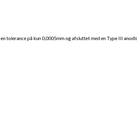
d en tolerance på kun 0,0005mm og afsluttet med en Type III anodi
2