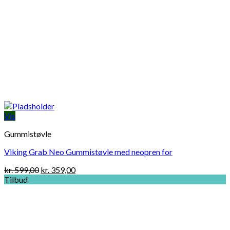
Vis
Gummistøvle
Viking Grab Neo Gummistøvle med neopren for
Original
Current
kr.
599,00
kr.
359,00
price
price
Tilbud
was:
is:
kr. 599,00.
kr. 359,00.