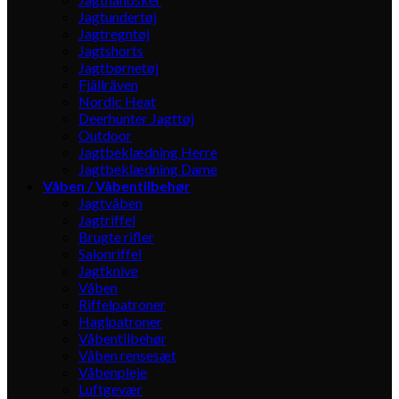
Jagtundertøj
Jagtregntøj
Jagtshorts
Jagtbørnetøj
Fjällräven
Nordic Heat
Deerhunter Jagttøj
Outdoor
Jagtbeklædning Herre
Jagtbeklædning Dame
Våben / Våbentilbehør
Jagtvåben
Jagtriffel
Brugte rifler
Salonriffel
Jagtknive
Våben
Riffelpatroner
Haglpatroner
Våbentilbehør
Våben rensesæt
Våbenpleje
Luftgevær