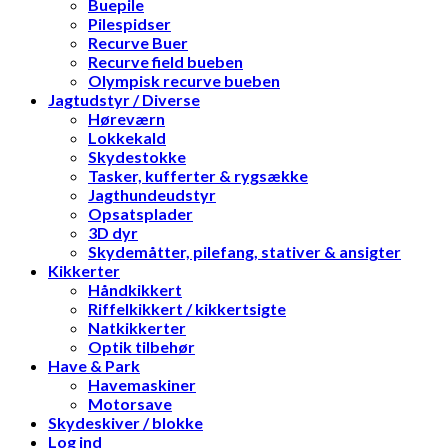
Buepile
Pilespidser
Recurve Buer
Recurve field bueben
Olympisk recurve bueben
Jagtudstyr / Diverse
Høreværn
Lokkekald
Skydestokke
Tasker, kufferter & rygsække
Jagthundeudstyr
Opsatsplader
3D dyr
Skydemåtter, pilefang, stativer & ansigter
Kikkerter
Håndkikkert
Riffelkikkert / kikkertsigte
Natkikkerter
Optik tilbehør
Have & Park
Havemaskiner
Motorsave
Skydeskiver / blokke
Log ind