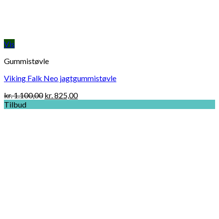
Vis
Gummistøvle
Viking Falk Neo jagtgummistøvle
Original
Current
kr.
1.100,00
kr.
825,00
price
price
Tilbud
was:
is:
kr. 1.100,00.
kr. 825,00.