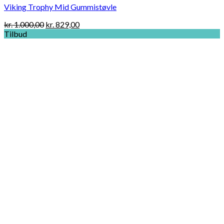
Viking Trophy Mid Gummistøvle
Original
Current
kr.
1.000,00
kr.
829,00
price
price
Tilbud
was:
is:
kr. 1.000,00.
kr. 829,00.