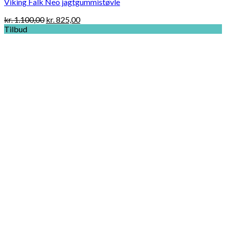
Viking Falk Neo jagtgummistøvle
Original
Current
kr.
1.100,00
kr.
825,00
price
price
Tilbud
was:
is:
kr. 1.100,00.
kr. 825,00.