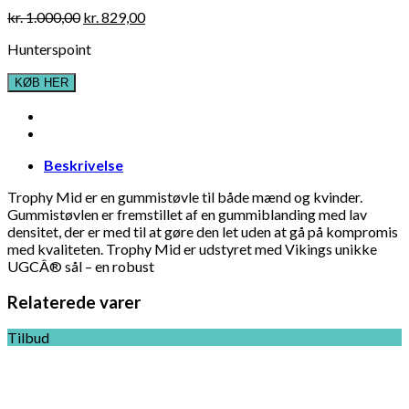
Original
Current
kr.
1.000,00
kr.
829,00
price
price
Hunterspoint
was:
is:
kr. 1.000,00.
kr. 829,00.
KØB HER
Beskrivelse
Trophy Mid er en gummistøvle til både mænd og kvinder.
Gummistøvlen er fremstillet af en gummiblanding med lav
densitet, der er med til at gøre den let uden at gå på kompromis
med kvaliteten. Trophy Mid er udstyret med Vikings unikke
UGCÂ® sål – en robust
Relaterede varer
Tilbud