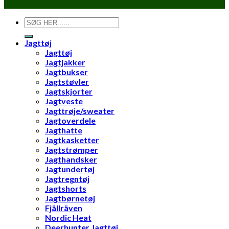
Søg
efter:
Jagttøj
Jagttøj
Jagtjakker
Jagtbukser
Jagtstøvler
Jagtskjorter
Jagtveste
Jagttrøje/sweater
Jagtoverdele
Jagthatte
Jagtkasketter
Jagtstrømper
Jagthandsker
Jagtundertøj
Jagtregntøj
Jagtshorts
Jagtbørnetøj
Fjällräven
Nordic Heat
Deerhunter Jagttøj