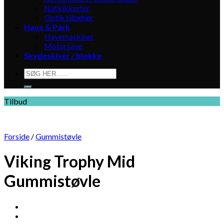
Natkikkerter
Optik tilbehør
Have & Park
Havemaskiner
Motorsave
Skydeskiver / blokke
Søg
efter:
Tilbud
Forside
/
Gummistøvle
Viking Trophy Mid
Gummistøvle