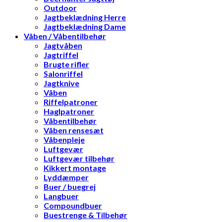
Outdoor
Jagtbeklædning Herre
Jagtbeklædning Dame
Våben / Våbentilbehør
Jagtvåben
Jagtriffel
Brugte rifler
Salonriffel
Jagtknive
Våben
Riffelpatroner
Haglpatroner
Våbentilbehør
Våben rensesæt
Våbenpleje
Luftgevær
Luftgevær tilbehør
Kikkert montage
Lyddæmper
Buer / buegrej
Langbuer
Compoundbuer
Buestrenge & Tilbehør