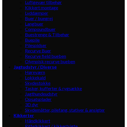
Luftgevær tilbehør
Kikkert montage
Lyddæmper
Buer / buegrej
Langbuer
Compoundbuer
Buestrenge & Tilbehør
Buepile
Pilespidser
Recurve Buer
Recurve field bueben
Olympisk recurve bueben
Jagtudstyr / Diverse
Høreværn
Lokkekald
Skydestokke
Tasker, kufferter & rygsække
Jagthundeudstyr
Opsatsplader
3D dyr
Skydemåtter, pilefang, stativer & ansigter
Kikkerter
Håndkikkert
Riffelkikkert / kikkertsigte