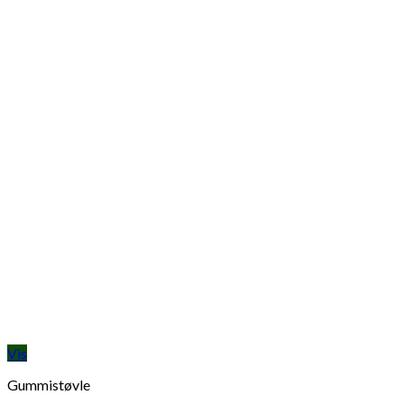
Vis
Gummistøvle