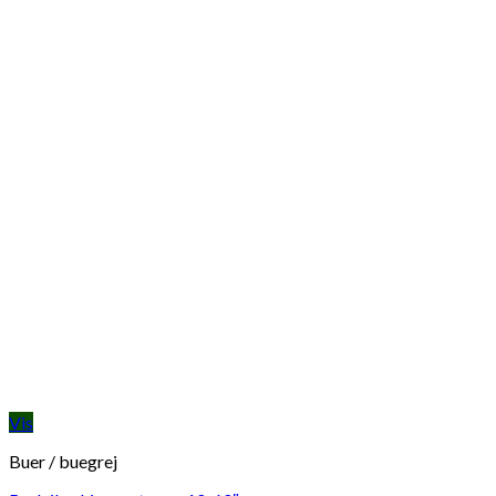
Vis
Buer / buegrej