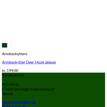
Vis
Armbeskyttere
Armbeskytter Deer Hook deluxe
kr.
199,00
Kundeservice
✉ E-MAIL
E-mail: henrik@klostermedia.dk
Venner
Opskriftverden.dk
Prisbasker.dk