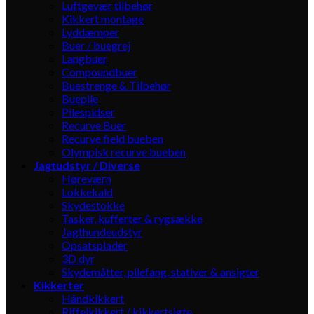
Luftgevær tilbehør
Kikkert montage
Lyddæmper
Buer / buegrej
Langbuer
Compoundbuer
Buestrenge & Tilbehør
Buepile
Pilespidser
Recurve Buer
Recurve field bueben
Olympisk recurve bueben
Jagtudstyr / Diverse
Høreværn
Lokkekald
Skydestokke
Tasker, kufferter & rygsække
Jagthundeudstyr
Opsatsplader
3D dyr
Skydemåtter, pilefang, stativer & ansigter
Kikkerter
Håndkikkert
Riffelkikkert / kikkertsigte