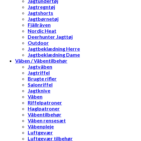
Jagtundertøj
Jagtregntøj
Jagtshorts
Jagtbørnetøj
Fjällräven
Nordic Heat
Deerhunter Jagttøj
Outdoor
Jagtbeklædning Herre
Jagtbeklædning Dame
Våben / Våbentilbehør
Jagtvåben
Jagtriffel
Brugte rifler
Salonriffel
Jagtknive
Våben
Riffelpatroner
Haglpatroner
Våbentilbehør
Våben rensesæt
Våbenpleje
Luftgevær
Luftgevær tilbehør