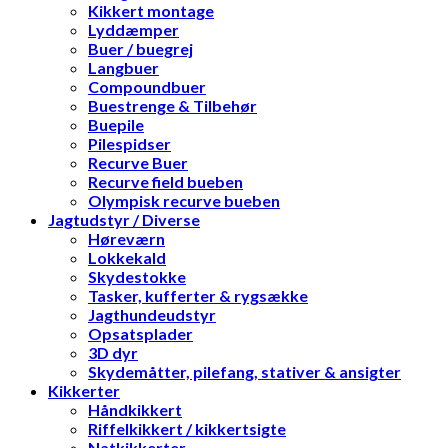
Kikkert montage
Lyddæmper
Buer / buegrej
Langbuer
Compoundbuer
Buestrenge & Tilbehør
Buepile
Pilespidser
Recurve Buer
Recurve field bueben
Olympisk recurve bueben
Jagtudstyr / Diverse
Høreværn
Lokkekald
Skydestokke
Tasker, kufferter & rygsække
Jagthundeudstyr
Opsatsplader
3D dyr
Skydemåtter, pilefang, stativer & ansigter
Kikkerter
Håndkikkert
Riffelkikkert / kikkertsigte
Natkikkerter