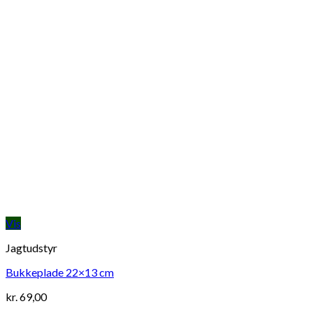
Vis
Jagtudstyr
Bukkeplade 22×13 cm
kr.
69,00