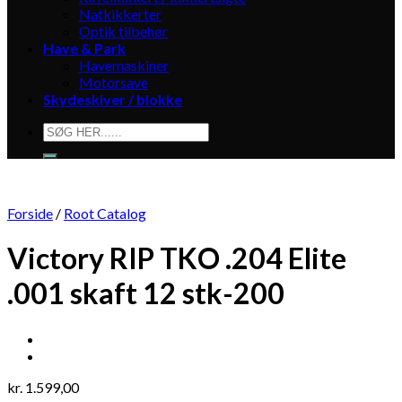
Natkikkerter
Optik tilbehør
Have & Park
Havemaskiner
Motorsave
Skydeskiver / blokke
Søg
efter:
Forside
/
Root Catalog
Victory RIP TKO .204 Elite
.001 skaft 12 stk-200
kr.
1.599,00