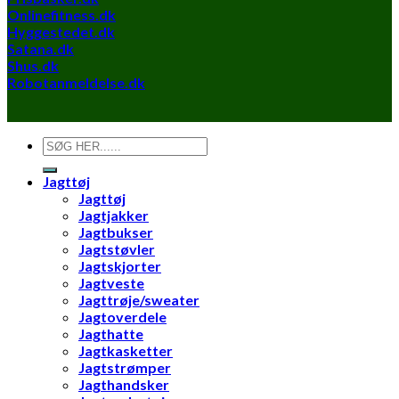
Onlinefitness.dk
Hyggestedet.dk
Satana.dk
Shus.dk
Robotanmeldelse.dk
Søg
efter:
Jagttøj
Jagttøj
Jagtjakker
Jagtbukser
Jagtstøvler
Jagtskjorter
Jagtveste
Jagttrøje/sweater
Jagtoverdele
Jagthatte
Jagtkasketter
Jagtstrømper
Jagthandsker