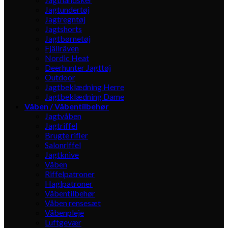
Jagtundertøj
Jagtregntøj
Jagtshorts
Jagtbørnetøj
Fjällräven
Nordic Heat
Deerhunter Jagttøj
Outdoor
Jagtbeklædning Herre
Jagtbeklædning Dame
Våben / Våbentilbehør
Jagtvåben
Jagtriffel
Brugte rifler
Salonriffel
Jagtknive
Våben
Riffelpatroner
Haglpatroner
Våbentilbehør
Våben rensesæt
Våbenpleje
Luftgevær