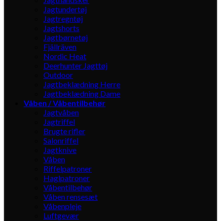
Jagtundertøj
Jagtregntøj
Jagtshorts
Jagtbørnetøj
Fjällräven
Nordic Heat
Deerhunter Jagttøj
Outdoor
Jagtbeklædning Herre
Jagtbeklædning Dame
Våben / Våbentilbehør
Jagtvåben
Jagtriffel
Brugte rifler
Salonriffel
Jagtknive
Våben
Riffelpatroner
Haglpatroner
Våbentilbehør
Våben rensesæt
Våbenpleje
Luftgevær