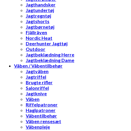
Jagthandsker
Jagtundertøj
Jagtregntøj
Jagtshorts
Jagtbørnetøj
Fjällräven
Nordic Heat
Deerhunter Jagttøj
Outdoor
Jagtbeklædning Herre
Jagtbeklædning Dame
Våben / Våbentilbehør
Jagtvåben
Jagtriffel
Brugte rifler
Salonriffel
Jagtknive
Våben
Riffelpatroner
Haglpatroner
Våbentilbehør
Våben rensesæt
Våbenpleje