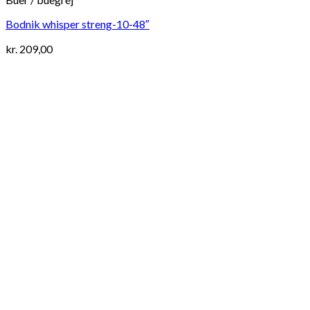
Bodnik whisper streng-10-48″
kr.
209,00