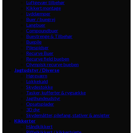
Luftgevær tilbehør
Kikkert montage
Lyddæmper
Buer / buegrej
Langbuer
Compoundbuer
Buestrenge & Tilbehør
Buepile
Pilespidser
Recurve Buer
Recurve field bueben
Olympisk recurve bueben
Jagtudstyr / Diverse
Høreværn
Lokkekald
Skydestokke
Tasker, kufferter & rygsække
Jagthundeudstyr
Opsatsplader
3D dyr
Skydemåtter, pilefang, stativer & ansigter
Kikkerter
Håndkikkert
Riffelkikkert / kikkertsigte