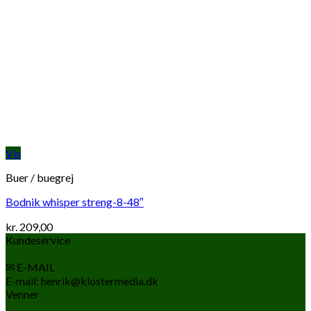
Vis
Buer / buegrej
Bodnik whisper streng-8-48″
kr.
209,00
Kundeservice
✉ E-MAIL
E-mail: henrik@klostermedia.dk
Venner