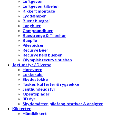
Luftgevær
Luftgevær tilbehør
Kikkert montage
Lyddæmper
Buer / buegrej
Langbuer
Compoundbuer
Buestrenge & Tilbehør
Buepile
Pilespidser
Recurve Buer
Recurve field bueben
Olympisk recurve bueben
Jagtudstyr / Diverse
Høreværn
Lokkekald
Skydestokke
Tasker, kufferter & rygsække
Jagthundeudstyr
Opsatsplader
3D dyr
Skydemåtter, pilefang, stativer & ansigter
Kikkerter
Håndkikkert