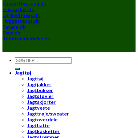
Opskriftverden.dk
Prisbasker.dk
Onlinefitness.dk
Hyggestedet.dk
Satana.dk
Shus.dk
Robotanmeldelse.dk
Søg
efter:
Jagttøj
Jagttøj
Jagtjakker
Jagtbukser
Jagtstøvler
Jagtskjorter
Jagtveste
Jagttrøje/sweater
Jagtoverdele
Jagthatte
Jagtkasketter
Jagtstrømper