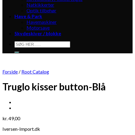
Natkikkerter
Optik tilbehør
Have & Park
Havemaskiner
Motorsave
Skydeskiver / blokke
Søg
efter:
Forside
/
Root Catalog
Truglo kisser button-Blå
kr.
49,00
Iversen-Import.dk