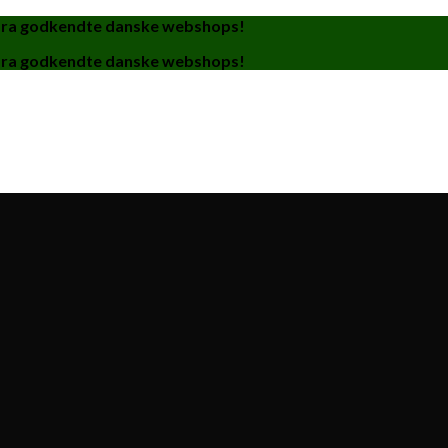
fra godkendte danske webshops!
fra godkendte danske webshops!