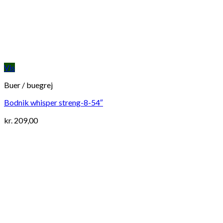
Vis
Buer / buegrej
Bodnik whisper streng-8-54″
kr.
209,00