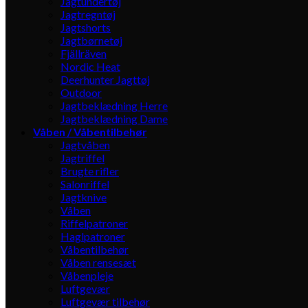
Jagtundertøj
Jagtregntøj
Jagtshorts
Jagtbørnetøj
Fjällräven
Nordic Heat
Deerhunter Jagttøj
Outdoor
Jagtbeklædning Herre
Jagtbeklædning Dame
Våben / Våbentilbehør
Jagtvåben
Jagtriffel
Brugte rifler
Salonriffel
Jagtknive
Våben
Riffelpatroner
Haglpatroner
Våbentilbehør
Våben rensesæt
Våbenpleje
Luftgevær
Luftgevær tilbehør