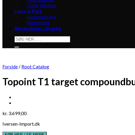
Optik tilbehør
Have & Park
Havemaskiner
Motorsave
Skydeskiver / blokke
Søg
efter:
Forside
/
Root Catalog
Topoint T1 target compoundb
kr.
3.699,00
Iversen-Import.dk
KØB HER / SE MERE