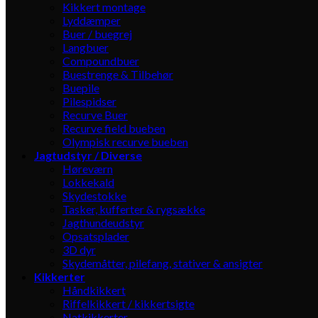
Kikkert montage
Lyddæmper
Buer / buegrej
Langbuer
Compoundbuer
Buestrenge & Tilbehør
Buepile
Pilespidser
Recurve Buer
Recurve field bueben
Olympisk recurve bueben
Jagtudstyr / Diverse
Høreværn
Lokkekald
Skydestokke
Tasker, kufferter & rygsække
Jagthundeudstyr
Opsatsplader
3D dyr
Skydemåtter, pilefang, stativer & ansigter
Kikkerter
Håndkikkert
Riffelkikkert / kikkertsigte
Natkikkerter