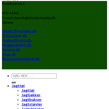
Kundeservice
✉ E-MAIL
E-mail: henrik@klostermedia.dk
Venner
Opskriftverden.dk
Prisbasker.dk
Onlinefitness.dk
Hyggestedet.dk
Satana.dk
Shus.dk
Robotanmeldelse.dk
Søg
efter:
Jagttøj
Jagttøj
Jagtjakker
Jagtbukser
Jagtstøvler
Jagtskjorter