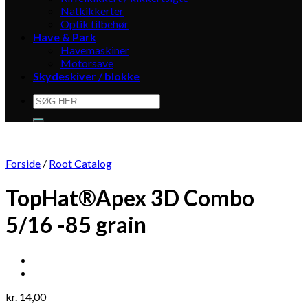
Natkikkerter
Optik tilbehør
Have & Park
Havemaskiner
Motorsave
Skydeskiver / blokke
Søg
efter:
Forside
/
Root Catalog
TopHat®Apex 3D Combo
5/16 -85 grain
kr.
14,00