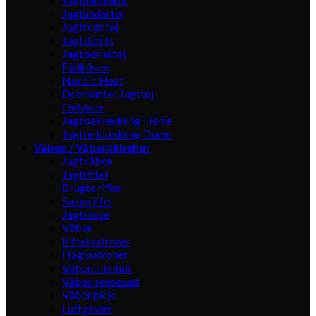
Jagtundertøj
Jagtregntøj
Jagtshorts
Jagtbørnetøj
Fjällräven
Nordic Heat
Deerhunter Jagttøj
Outdoor
Jagtbeklædning Herre
Jagtbeklædning Dame
Våben / Våbentilbehør
Jagtvåben
Jagtriffel
Brugte rifler
Salonriffel
Jagtknive
Våben
Riffelpatroner
Haglpatroner
Våbentilbehør
Våben rensesæt
Våbenpleje
Luftgevær