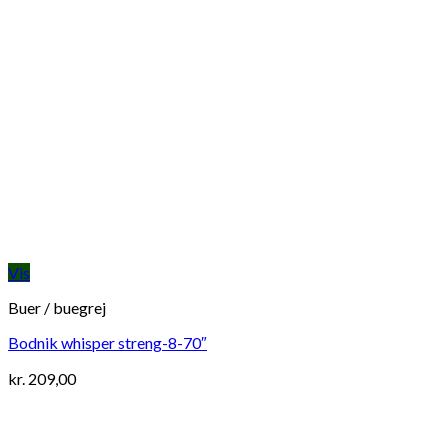
Vis
Buer / buegrej
Bodnik whisper streng-8-70″
kr.
209,00