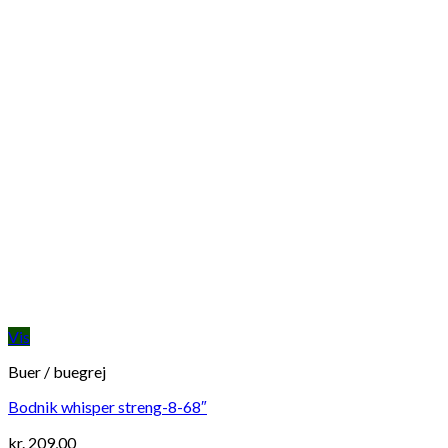
Vis
Buer / buegrej
Bodnik whisper streng-8-68″
kr.
209,00