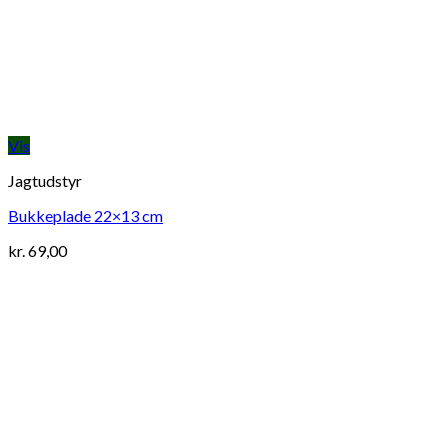
Vis
Jagtudstyr
Bukkeplade 22×13 cm
kr.
69,00