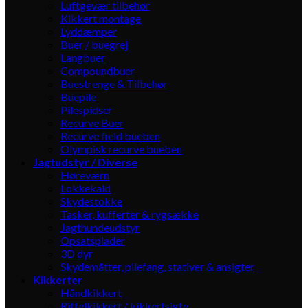
Luftgevær tilbehør
Kikkert montage
Lyddæmper
Buer / buegrej
Langbuer
Compoundbuer
Buestrenge & Tilbehør
Buepile
Pilespidser
Recurve Buer
Recurve field bueben
Olympisk recurve bueben
Jagtudstyr / Diverse
Høreværn
Lokkekald
Skydestokke
Tasker, kufferter & rygsække
Jagthundeudstyr
Opsatsplader
3D dyr
Skydemåtter, pilefang, stativer & ansigter
Kikkerter
Håndkikkert
Riffelkikkert / kikkertsigte