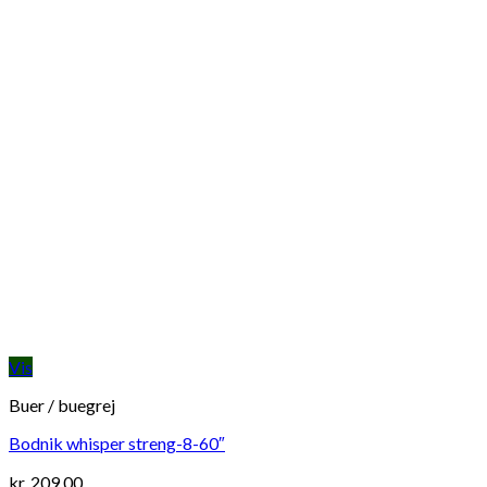
Vis
Buer / buegrej
Bodnik whisper streng-8-60″
kr.
209,00