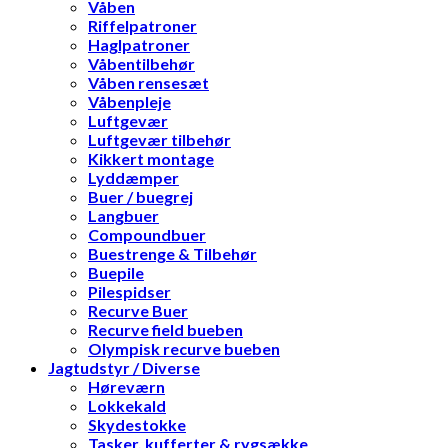
Våben
Riffelpatroner
Haglpatroner
Våbentilbehør
Våben rensesæt
Våbenpleje
Luftgevær
Luftgevær tilbehør
Kikkert montage
Lyddæmper
Buer / buegrej
Langbuer
Compoundbuer
Buestrenge & Tilbehør
Buepile
Pilespidser
Recurve Buer
Recurve field bueben
Olympisk recurve bueben
Jagtudstyr / Diverse
Høreværn
Lokkekald
Skydestokke
Tasker, kufferter & rygsække