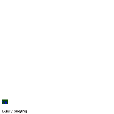
Vis
Buer / buegrej