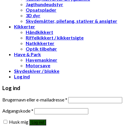
Jagthundeudstyr
Opsatsplader
3D dyr
Skydemåtter, pilefang, stativer & ansigter
Kikkerter
Håndkikkert
Riffelkikkert / kikkertsigte
Natkikkerter
Optik tilbehør
Have & Park
Havemaskiner
Motorsave
Skydeskiver / blokke
Log ind
Log ind
Brugernavn eller e-mailadresse
*
Adgangskode
*
Husk mig
Log ind