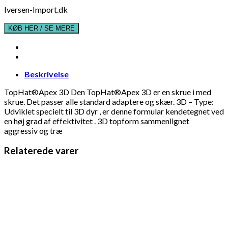
Iversen-Import.dk
KØB HER / SE MERE
Beskrivelse
TopHat®Apex 3D Den TopHat®Apex 3D er en skrue i med
skrue. Det passer alle standard adaptere og skær. 3D – Type:
Udviklet specielt til 3D dyr , er denne formular kendetegnet ved
en høj grad af effektivitet . 3D topform sammenlignet
aggressiv og træ
Relaterede varer