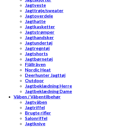
Jagtveste
Jagttrøje/sweater
Jagtoverdele
Jagthatte
Jagtkasketter
Jagtstrømper
Jagthandsker
Jagtundertøj
Jagtregntøj
Jagtshorts
Jagtbørnetøj
Fjällräven
Nordic Heat
Deerhunter Jagttøj
Outdoor
Jagtbeklædning Herre
Jagtbeklædning Dame
Våben / Våbentilbehør
Jagtvåben
Jagtriffel
Brugte rifler
Salonriffel
Jagtknive