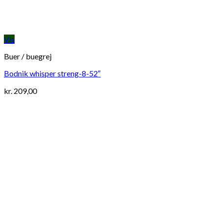
Vis
Buer / buegrej
Bodnik whisper streng-8-52″
kr.
209,00