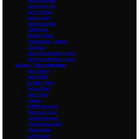
Jagtundertøj
Jagtregntøj
Jagtshorts
Jagtbørnetøj
Fjällräven
Nordic Heat
Deerhunter Jagttøj
Outdoor
Jagtbeklædning Herre
Jagtbeklædning Dame
Våben / Våbentilbehør
Jagtvåben
Jagtriffel
Brugte rifler
Salonriffel
Jagtknive
Våben
Riffelpatroner
Haglpatroner
Våbentilbehør
Våben rensesæt
Våbenpleje
Luftgevær