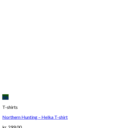
Vis
T-shirts
Northern Hunting – Helka T-shirt
kr.
299,00