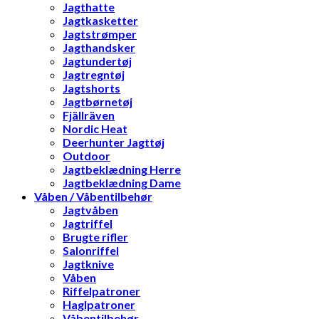
Jagthatte
Jagtkasketter
Jagtstrømper
Jagthandsker
Jagtundertøj
Jagtregntøj
Jagtshorts
Jagtbørnetøj
Fjällräven
Nordic Heat
Deerhunter Jagttøj
Outdoor
Jagtbeklædning Herre
Jagtbeklædning Dame
Våben / Våbentilbehør
Jagtvåben
Jagtriffel
Brugte rifler
Salonriffel
Jagtknive
Våben
Riffelpatroner
Haglpatroner
Våbentilbehør