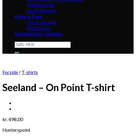
Natkikkerter
Optik tilbehør
Have & Park
Havemaskiner
Motorsave
Skydeskiver / blokke
Søg
efter:
Forside
/
T-shirts
Seeland – On Point T-shirt
kr.
498,00
Hunterspoint