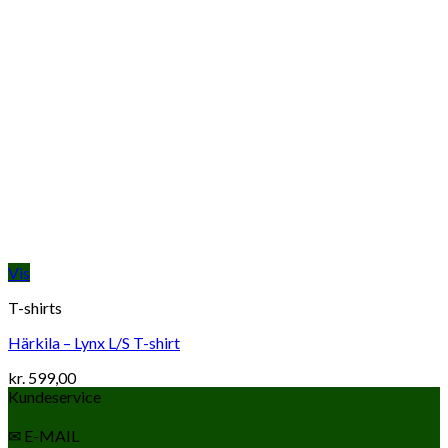
Vis
T-shirts
Härkila – Lynx L/S T-shirt
kr.
599,00
Kundeservice
✉ E-MAIL