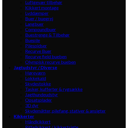
Luftgevær tilbehør
Kikkert montage
Lyddæmper
Buer / buegrej
Langbuer
Compoundbuer
Buestrenge & Tilbehør
Buepile
Pilespidser
Recurve Buer
Recurve field bueben
Olympisk recurve bueben
Jagtudstyr / Diverse
Høreværn
Lokkekald
Skydestokke
Tasker, kufferter & rygsække
Jagthundeudstyr
Opsatsplader
3D dyr
Skydemåtter, pilefang, stativer & ansigter
Kikkerter
Håndkikkert
Riffelkikkert / kikkertsigte