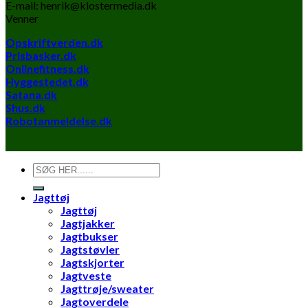
E-mail: henrik@klostermedia.dk
Venner
Opskriftverden.dk
Prisbasker.dk
Onlinefitness.dk
Hyggestedet.dk
Satana.dk
Shus.dk
Robotanmeldelse.dk
Søg
efter:
Jagttøj
Jagttøj
Jagtjakker
Jagtbukser
Jagtstøvler
Jagtskjorter
Jagtveste
Jagttrøje/sweater
Jagtoverdele