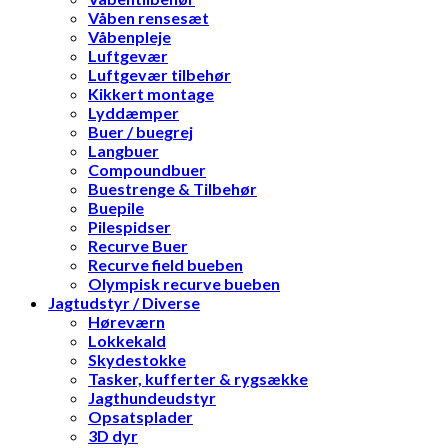
Våben rensesæt
Våbenpleje
Luftgevær
Luftgevær tilbehør
Kikkert montage
Lyddæmper
Buer / buegrej
Langbuer
Compoundbuer
Buestrenge & Tilbehør
Buepile
Pilespidser
Recurve Buer
Recurve field bueben
Olympisk recurve bueben
Jagtudstyr / Diverse
Høreværn
Lokkekald
Skydestokke
Tasker, kufferter & rygsække
Jagthundeudstyr
Opsatsplader
3D dyr