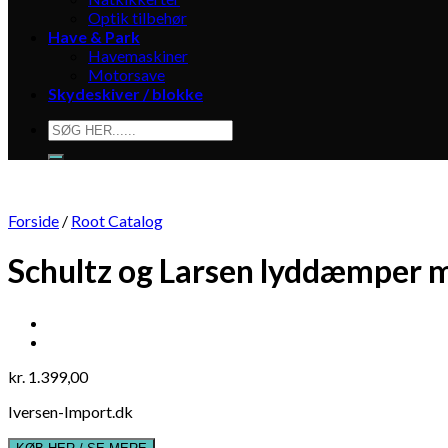
Optik tilbehør
Have & Park
Havemaskiner
Motorsave
Skydeskiver / blokke
Søg
efter:
Forside
/
Root Catalog
Schultz og Larsen lyddæmper
kr.
1.399,00
Iversen-Import.dk