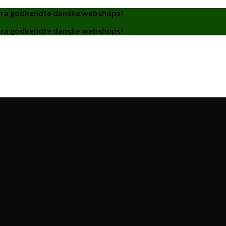
fra godkendte danske webshops!
fra godkendte danske webshops!