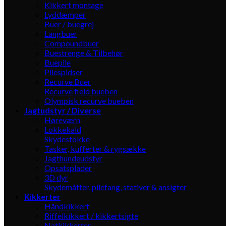
Kikkert montage
Lyddæmper
Buer / buegrej
Langbuer
Compoundbuer
Buestrenge & Tilbehør
Buepile
Pilespidser
Recurve Buer
Recurve field bueben
Olympisk recurve bueben
Jagtudstyr / Diverse
Høreværn
Lokkekald
Skydestokke
Tasker, kufferter & rygsække
Jagthundeudstyr
Opsatsplader
3D dyr
Skydemåtter, pilefang, stativer & ansigter
Kikkerter
Håndkikkert
Riffelkikkert / kikkertsigte
Natkikkerter