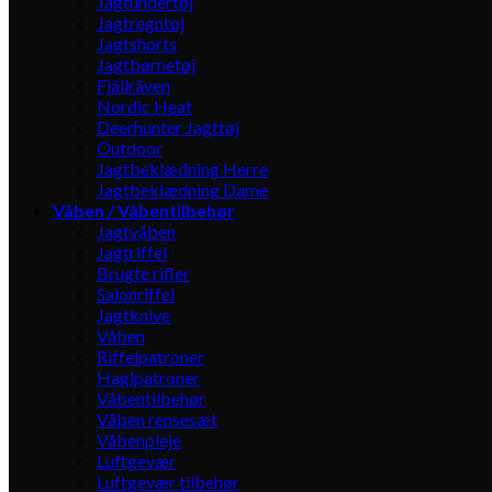
Jagtundertøj
Jagtregntøj
Jagtshorts
Jagtbørnetøj
Fjällräven
Nordic Heat
Deerhunter Jagttøj
Outdoor
Jagtbeklædning Herre
Jagtbeklædning Dame
Våben / Våbentilbehør
Jagtvåben
Jagtriffel
Brugte rifler
Salonriffel
Jagtknive
Våben
Riffelpatroner
Haglpatroner
Våbentilbehør
Våben rensesæt
Våbenpleje
Luftgevær
Luftgevær tilbehør