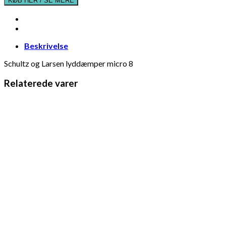
KØB HER / SE MERE
Beskrivelse
Schultz og Larsen lyddæmper micro 8
Relaterede varer