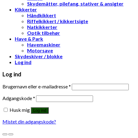
Skydemåtter, pilefang, stativer & ansigter
Kikkerter
Håndkikkert
Riffelkikkert / kikkertsigte
Natkikkerter
Optik tilbehør
Have & Park
Havemaskiner
Motorsave
Skydeskiver / blokke
Log ind
Log ind
Brugernavn eller e-mailadresse
*
Adgangskode
*
Husk mig
Log ind
Mistet din adgangskode?