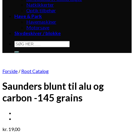
Natkikkerter
Optik tilbehør
Have & Park
Havemaskiner
Motorsave
Skydeskiver / blokke
Søg
efter:
Forside
/
Root Catalog
Saunders blunt til alu og
carbon -145 grains
kr.
19,00