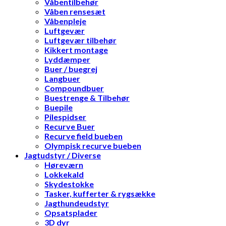
Våbentilbehør
Våben rensesæt
Våbenpleje
Luftgevær
Luftgevær tilbehør
Kikkert montage
Lyddæmper
Buer / buegrej
Langbuer
Compoundbuer
Buestrenge & Tilbehør
Buepile
Pilespidser
Recurve Buer
Recurve field bueben
Olympisk recurve bueben
Jagtudstyr / Diverse
Høreværn
Lokkekald
Skydestokke
Tasker, kufferter & rygsække
Jagthundeudstyr
Opsatsplader
3D dyr