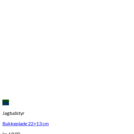
Vis
Jagtudstyr
Bukkeplade 22×13 cm
kr.
69,00