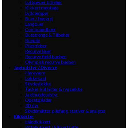
Luftgevær tilbehør
Kikkert montage
Lyddæmper
Buer / buegrej
Langbuer
Compoundbuer
Buestrenge & Tilbehør
Buepile
Pilespidser
Recurve Buer
Recurve field bueben
Olympisk recurve bueben
Jagtudstyr / Diverse
Høreværn
Lokkekald
Skydestokke
Tasker, kufferter & rygsække
Jagthundeudstyr
Opsatsplader
3D dyr
Skydemåtter, pilefang, stativer & ansigter
Kikkerter
Håndkikkert
Riffelkikkert / kikkertsigte