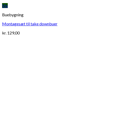
Vis
Buebygning
Montagesæt til take downbuer
kr.
129,00