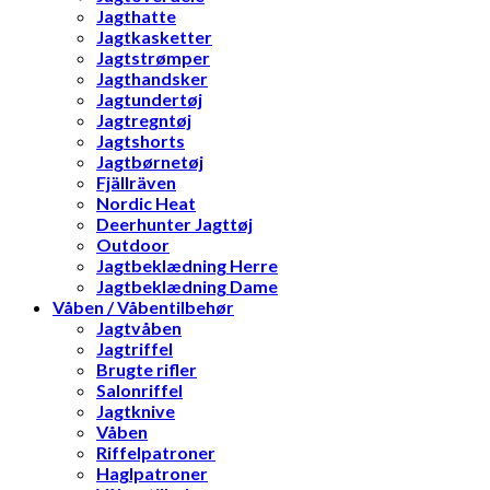
Jagthatte
Jagtkasketter
Jagtstrømper
Jagthandsker
Jagtundertøj
Jagtregntøj
Jagtshorts
Jagtbørnetøj
Fjällräven
Nordic Heat
Deerhunter Jagttøj
Outdoor
Jagtbeklædning Herre
Jagtbeklædning Dame
Våben / Våbentilbehør
Jagtvåben
Jagtriffel
Brugte rifler
Salonriffel
Jagtknive
Våben
Riffelpatroner
Haglpatroner