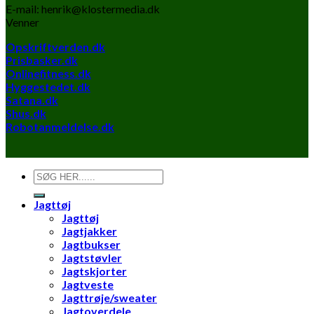
E-mail: henrik@klostermedia.dk
Venner
Opskriftverden.dk
Prisbasker.dk
Onlinefitness.dk
Hyggestedet.dk
Satana.dk
Shus.dk
Robotanmeldelse.dk
Søg
efter:
Jagttøj
Jagttøj
Jagtjakker
Jagtbukser
Jagtstøvler
Jagtskjorter
Jagtveste
Jagttrøje/sweater
Jagtoverdele