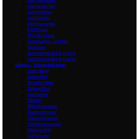
Jagtundertøj
Jagtregntøj
Jagtshorts
Jagtbørnetøj
Fjällräven
Nordic Heat
Deerhunter Jagttøj
Outdoor
Jagtbeklædning Herre
Jagtbeklædning Dame
Våben / Våbentilbehør
Jagtvåben
Jagtriffel
Brugte rifler
Salonriffel
Jagtknive
Våben
Riffelpatroner
Haglpatroner
Våbentilbehør
Våben rensesæt
Våbenpleje
Luftgevær