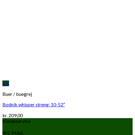
Vis
Buer / buegrej
Bodnik whisper streng-10-52″
kr.
209,00
Kundeservice
✉ E-MAIL