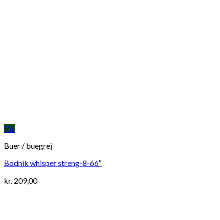
Vis
Buer / buegrej
Bodnik whisper streng-8-66″
kr.
209,00