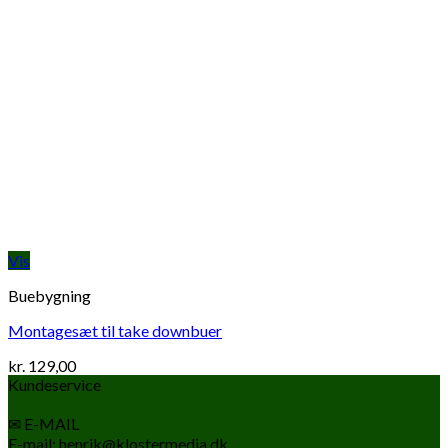
Vis
Buebygning
Montagesæt til take downbuer
kr.
129,00
Kundeservice
✉ E-MAIL
E-mail: henrik@klostermedia.dk