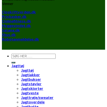
Venner
Opskriftverden.dk
Prisbasker.dk
Onlinefitness.dk
Hyggestedet.dk
Satana.dk
Shus.dk
Robotanmeldelse.dk
Søg
efter:
Jagttøj
Jagttøj
Jagtjakker
Jagtbukser
Jagtstøvler
Jagtskjorter
Jagtveste
Jagttrøje/sweater
Jagtoverdele
Jagthatte