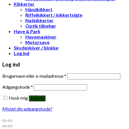
Kikkerter
Håndkikkert
Riffelkikkert / kikkertsigte
Natkikkerter
Optik tilbehør
Have & Park
Havemaskiner
Motorsave
Skydeskiver / blokke
Log ind
Log ind
Brugernavn eller e-mailadresse
*
Adgangskode
*
Husk mig
Log ind
Mistet din adgangskode?