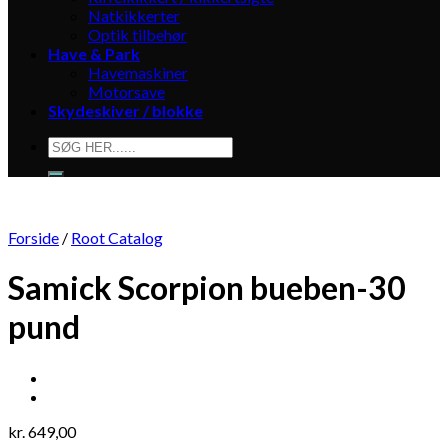
Natkikkerter
Optik tilbehør
Have & Park
Havemaskiner
Motorsave
Skydeskiver / blokke
Søg
efter:
Forside
/
Root Catalog
Samick Scorpion bueben-30
pund
kr.
649,00