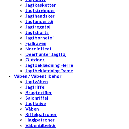
Jagtkasketter
Jagtstrømper
Jagthandsker
Jagtundertøj
Jagtregntøj
Jagtshorts
Jagtbørnetøj
Fjällräven
Nordic Heat
Deerhunter Jagttøj
Outdoor
Jagtbeklædning Herre
Jagtbeklædning Dame
Våben / Våbentilbehør
Jagtvåben
Jagtriffel
Brugte rifler
Salonriffel
Jagtknive
Våben
Riffelpatroner
Haglpatroner
Våbentilbehør