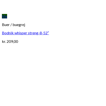
Vis
Buer / buegrej
Bodnik whisper streng-8-52″
kr.
209,00