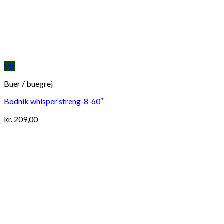
Vis
Buer / buegrej
Bodnik whisper streng-8-60″
kr.
209,00