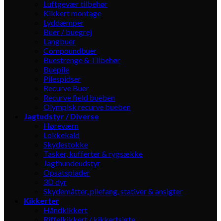
Luftgevær tilbehør
Kikkert montage
Lyddæmper
Buer / buegrej
Langbuer
Compoundbuer
Buestrenge & Tilbehør
Buepile
Pilespidser
Recurve Buer
Recurve field bueben
Olympisk recurve bueben
Jagtudstyr / Diverse
Høreværn
Lokkekald
Skydestokke
Tasker, kufferter & rygsække
Jagthundeudstyr
Opsatsplader
3D dyr
Skydemåtter, pilefang, stativer & ansigter
Kikkerter
Håndkikkert
Riffelkikkert / kikkertsigte