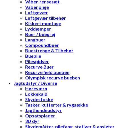
Våben rensesæt
Våbenpleje
Luftgevær
Luftgevær tilbehør
Kikkert montage
Lyddæmper
Buer / buegrej
Langbuer
Compoundbuer
Buestrenge & Tilbehør
Buepile
Pilespidser
Recurve Buer
Recurve field bueben
Olympisk recurve bueben
Jagtudstyr / Diverse
Høreværn
Lokkekald
Skydestokke
Tasker, kufferter & rygsække
Jagthundeudstyr
Opsatsplader
3D dyr
Skydemåtter, pilefang, stativer & ansigter