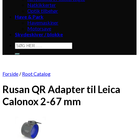
Natkikkerter
Optik tilbehør
Have & Park
Havemaskiner
Motorsave
Skydeskiver / blokke
Søg
efter:
Forside
/
Root Catalog
Rusan QR Adapter til Leica
Calonox 2-67 mm