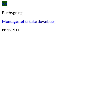
Vis
Buebygning
Montagesæt til take downbuer
kr.
129,00