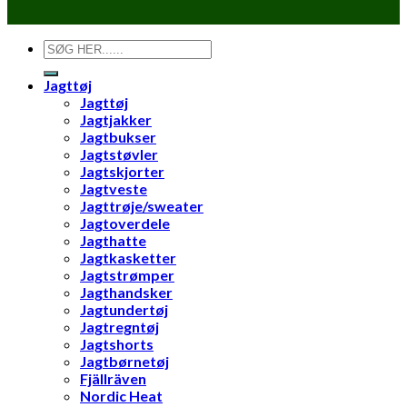
Søg
efter:
Jagttøj
Jagttøj
Jagtjakker
Jagtbukser
Jagtstøvler
Jagtskjorter
Jagtveste
Jagttrøje/sweater
Jagtoverdele
Jagthatte
Jagtkasketter
Jagtstrømper
Jagthandsker
Jagtundertøj
Jagtregntøj
Jagtshorts
Jagtbørnetøj
Fjällräven
Nordic Heat