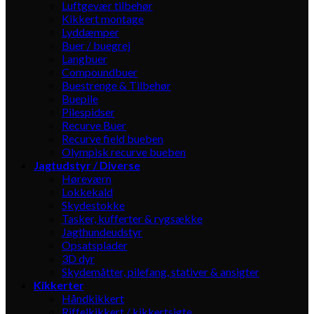
Luftgevær tilbehør
Kikkert montage
Lyddæmper
Buer / buegrej
Langbuer
Compoundbuer
Buestrenge & Tilbehør
Buepile
Pilespidser
Recurve Buer
Recurve field bueben
Olympisk recurve bueben
Jagtudstyr / Diverse
Høreværn
Lokkekald
Skydestokke
Tasker, kufferter & rygsække
Jagthundeudstyr
Opsatsplader
3D dyr
Skydemåtter, pilefang, stativer & ansigter
Kikkerter
Håndkikkert
Riffelkikkert / kikkertsigte