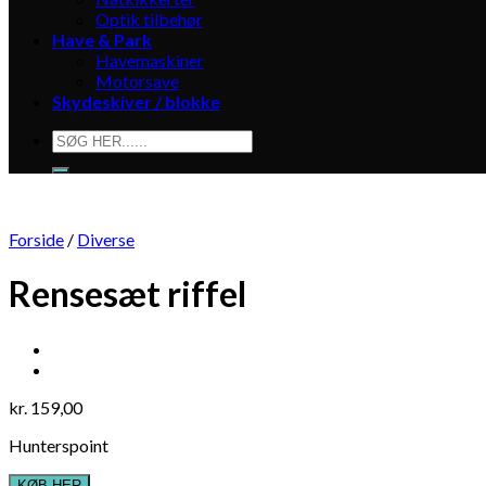
Optik tilbehør
Have & Park
Havemaskiner
Motorsave
Skydeskiver / blokke
Søg
efter:
Forside
/
Diverse
Rensesæt riffel
kr.
159,00
Hunterspoint
KØB HER