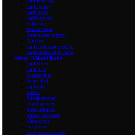
Jagtundertøj
Jagtregntøj
Jagtshorts
Jagtbørnetøj
Fjällräven
Nordic Heat
Deerhunter Jagttøj
Outdoor
Jagtbeklædning Herre
Jagtbeklædning Dame
Våben / Våbentilbehør
Jagtvåben
Jagtriffel
Brugte rifler
Salonriffel
Jagtknive
Våben
Riffelpatroner
Haglpatroner
Våbentilbehør
Våben rensesæt
Våbenpleje
Luftgevær
Luftgevær tilbehør