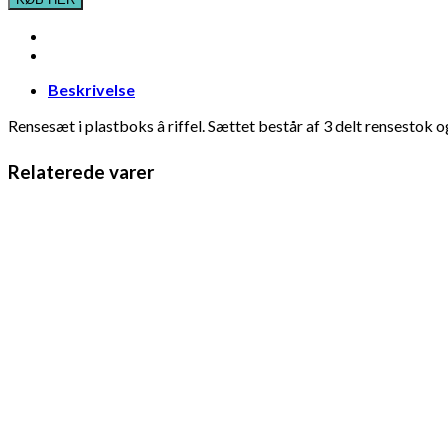
Beskrivelse
Rensesæt i plastboks â riffel. Sættet består af 3 delt rensestok
Relaterede varer