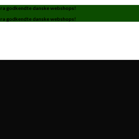
fra godkendte danske webshops!
fra godkendte danske webshops!