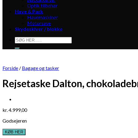
Optik tilbehør
Have & Park
Havemaskiner
Motorsave
Skydeskiver / blokke
Søg
efter:
Forside
/
Bagage og tasker
Rejsetaske Dalton, chokoladeb
kr.
4.999,00
Godsejeren
KØB HER