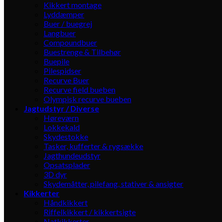
Kikkert montage
Lyddæmper
Buer / buegrej
Langbuer
Compoundbuer
Buestrenge & Tilbehør
Buepile
Pilespidser
Recurve Buer
Recurve field bueben
Olympisk recurve bueben
Jagtudstyr / Diverse
Høreværn
Lokkekald
Skydestokke
Tasker, kufferter & rygsække
Jagthundeudstyr
Opsatsplader
3D dyr
Skydemåtter, pilefang, stativer & ansigter
Kikkerter
Håndkikkert
Riffelkikkert / kikkertsigte
Natkikkerter