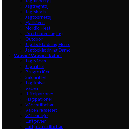
Jagtundertøj
Jagtregntøj
Jagtshorts
Jagtbørnetøj
Fjällräven
Nordic Heat
Deerhunter Jagttøj
Outdoor
Jagtbeklædning Herre
Jagtbeklædning Dame
Våben / Våbentilbehør
Jagtvåben
Jagtriffel
Brugte rifler
Salonriffel
Jagtknive
Våben
Riffelpatroner
Haglpatroner
Våbentilbehør
Våben rensesæt
Våbenpleje
Luftgevær
Luftgevær tilbehør