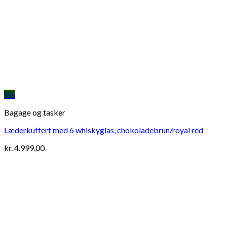
Vis
Bagage og tasker
Læderkuffert med 6 whiskyglas, chokoladebrun/royal red
kr.
4.999,00