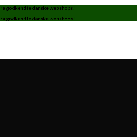
fra godkendte danske webshops!
fra godkendte danske webshops!