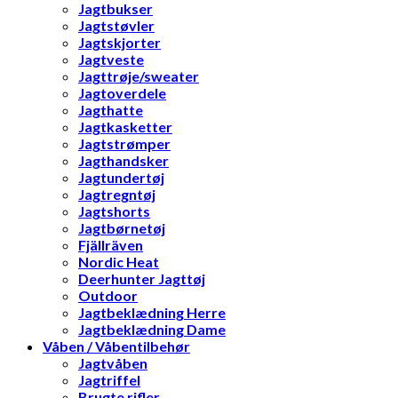
Jagtbukser
Jagtstøvler
Jagtskjorter
Jagtveste
Jagttrøje/sweater
Jagtoverdele
Jagthatte
Jagtkasketter
Jagtstrømper
Jagthandsker
Jagtundertøj
Jagtregntøj
Jagtshorts
Jagtbørnetøj
Fjällräven
Nordic Heat
Deerhunter Jagttøj
Outdoor
Jagtbeklædning Herre
Jagtbeklædning Dame
Våben / Våbentilbehør
Jagtvåben
Jagtriffel
Brugte rifler