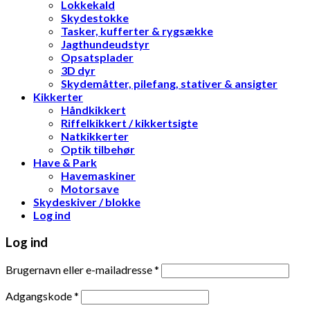
Lokkekald
Skydestokke
Tasker, kufferter & rygsække
Jagthundeudstyr
Opsatsplader
3D dyr
Skydemåtter, pilefang, stativer & ansigter
Kikkerter
Håndkikkert
Riffelkikkert / kikkertsigte
Natkikkerter
Optik tilbehør
Have & Park
Havemaskiner
Motorsave
Skydeskiver / blokke
Log ind
Log ind
Brugernavn eller e-mailadresse
*
Adgangskode
*