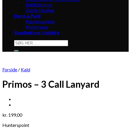
Natkikkerter
Optik tilbehør
Have & Park
Havemaskiner
Motorsave
Skydeskiver / blokke
Søg
efter:
Forside
/
Kald
Primos – 3 Call Lanyard
kr.
199,00
Hunterspoint