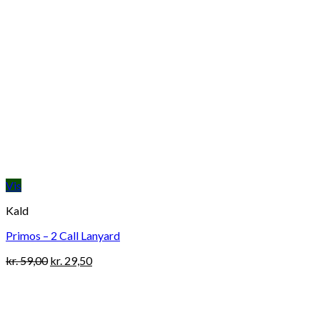
Vis
Kald
Primos – 2 Call Lanyard
Original
Current
kr.
59,00
kr.
29,50
price
price
was:
is:
kr. 59,00.
kr. 29,50.