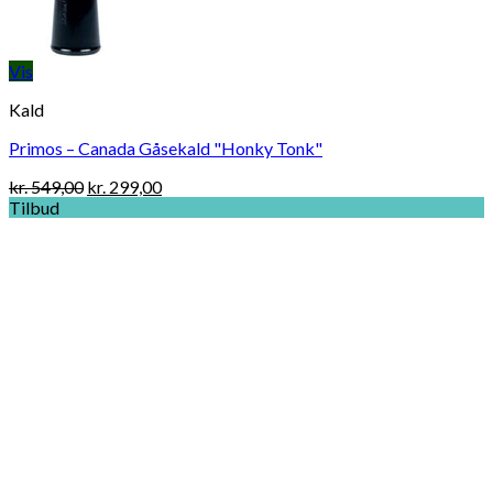
Vis
Kald
Primos – Canada Gåsekald "Honky Tonk"
Original
Current
kr.
549,00
kr.
299,00
price
price
Tilbud
was:
is:
kr. 549,00.
kr. 299,00.