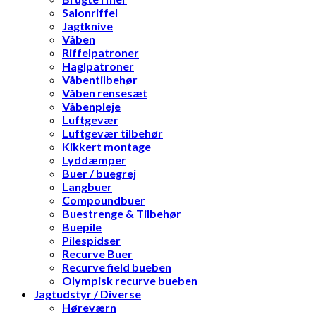
Salonriffel
Jagtknive
Våben
Riffelpatroner
Haglpatroner
Våbentilbehør
Våben rensesæt
Våbenpleje
Luftgevær
Luftgevær tilbehør
Kikkert montage
Lyddæmper
Buer / buegrej
Langbuer
Compoundbuer
Buestrenge & Tilbehør
Buepile
Pilespidser
Recurve Buer
Recurve field bueben
Olympisk recurve bueben
Jagtudstyr / Diverse
Høreværn