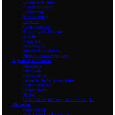
Luftgevær tilbehør
Kikkert montage
Lyddæmper
Buer / buegrej
Langbuer
Compoundbuer
Buestrenge & Tilbehør
Buepile
Pilespidser
Recurve Buer
Recurve field bueben
Olympisk recurve bueben
Jagtudstyr / Diverse
Høreværn
Lokkekald
Skydestokke
Tasker, kufferter & rygsække
Jagthundeudstyr
Opsatsplader
3D dyr
Skydemåtter, pilefang, stativer & ansigter
Kikkerter
Håndkikkert
Riffelkikkert / kikkertsigte