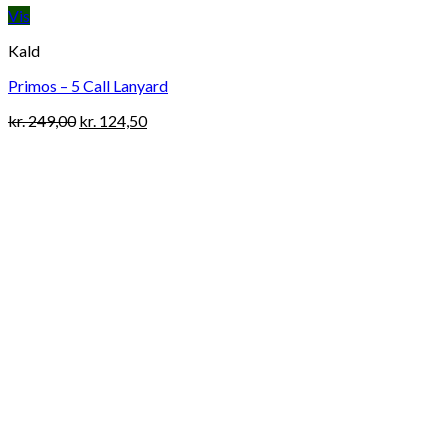
Vis
Kald
Primos – 5 Call Lanyard
Original
Current
kr.
249,00
kr.
124,50
price
price
was:
is:
kr. 249,00.
kr. 124,50.