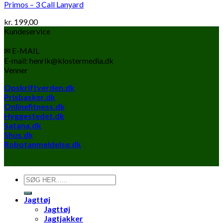
Primos – 3 Call Lanyard
kr.
199,00
Kundeservice
✉ E-MAIL
E-mail: henrik@klostermedia.dk
Venner
Opskriftverden.dk
Prisbasker.dk
Onlinefitness.dk
Hyggestedet.dk
Satana.dk
Shus.dk
Robotanmeldelse.dk
Søg
efter:
Jagttøj
Jagttøj
Jagtjakker