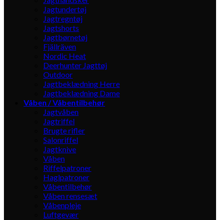
Jagtundertøj
Jagtregntøj
Jagtshorts
Jagtbørnetøj
Fjällräven
Nordic Heat
Deerhunter Jagttøj
Outdoor
Jagtbeklædning Herre
Jagtbeklædning Dame
Våben / Våbentilbehør
Jagtvåben
Jagtriffel
Brugte rifler
Salonriffel
Jagtknive
Våben
Riffelpatroner
Haglpatroner
Våbentilbehør
Våben rensesæt
Våbenpleje
Luftgevær