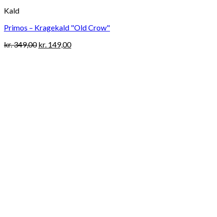
Kald
Primos – Kragekald "Old Crow"
Original
Current
kr.
349,00
kr.
149,00
price
price
was:
is:
kr. 349,00.
kr. 149,00.