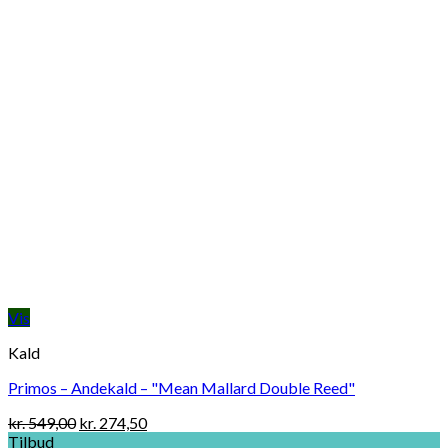
Vis
Kald
Primos – Andekald – "Mean Mallard Double Reed"
Original
Current
kr.
549,00
kr.
274,50
price
price
Tilbud