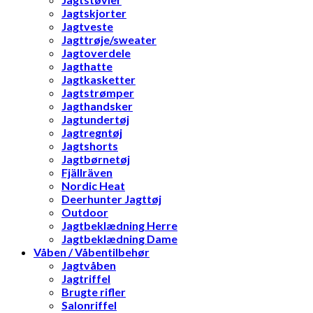
Jagtskjorter
Jagtveste
Jagttrøje/sweater
Jagtoverdele
Jagthatte
Jagtkasketter
Jagtstrømper
Jagthandsker
Jagtundertøj
Jagtregntøj
Jagtshorts
Jagtbørnetøj
Fjällräven
Nordic Heat
Deerhunter Jagttøj
Outdoor
Jagtbeklædning Herre
Jagtbeklædning Dame
Våben / Våbentilbehør
Jagtvåben
Jagtriffel
Brugte rifler
Salonriffel