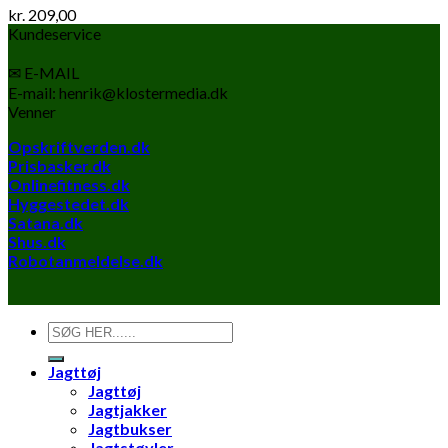
kr.
209,00
Kundeservice
✉ E-MAIL
E-mail: henrik@klostermedia.dk
Venner
Opskriftverden.dk
Prisbasker.dk
Onlinefitness.dk
Hyggestedet.dk
Satana.dk
Shus.dk
Robotanmeldelse.dk
Søg
efter:
Jagttøj
Jagttøj
Jagtjakker
Jagtbukser
Jagtstøvler