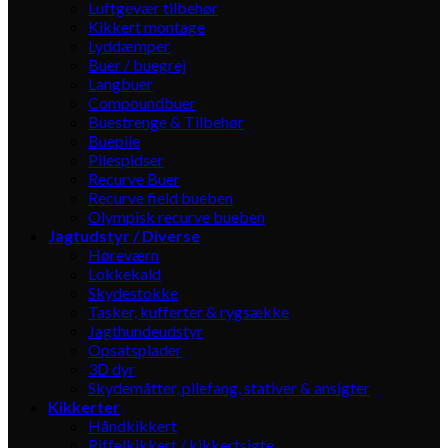
Luftgevær tilbehør
Kikkert montage
Lyddæmper
Buer / buegrej
Langbuer
Compoundbuer
Buestrenge & Tilbehør
Buepile
Pilespidser
Recurve Buer
Recurve field bueben
Olympisk recurve bueben
Jagtudstyr / Diverse
Høreværn
Lokkekald
Skydestokke
Tasker, kufferter & rygsække
Jagthundeudstyr
Opsatsplader
3D dyr
Skydemåtter, pilefang, stativer & ansigter
Kikkerter
Håndkikkert
Riffelkikkert / kikkertsigte