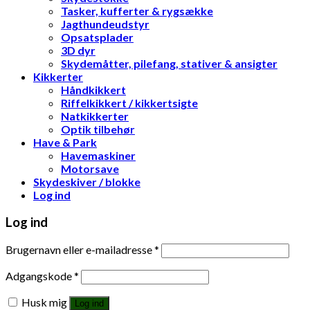
Tasker, kufferter & rygsække
Jagthundeudstyr
Opsatsplader
3D dyr
Skydemåtter, pilefang, stativer & ansigter
Kikkerter
Håndkikkert
Riffelkikkert / kikkertsigte
Natkikkerter
Optik tilbehør
Have & Park
Havemaskiner
Motorsave
Skydeskiver / blokke
Log ind
Log ind
Brugernavn eller e-mailadresse
*
Adgangskode
*
Husk mig
Log ind