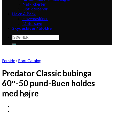
Natkikkerter
Optik tilbehør
Have & Park
Havemaskiner
Motorsave
Skydeskiver / blokke
Søg
efter:
Forside
/
Root Catalog
Predator Classic bubinga
60″-50 pund-Buen holdes
med højre