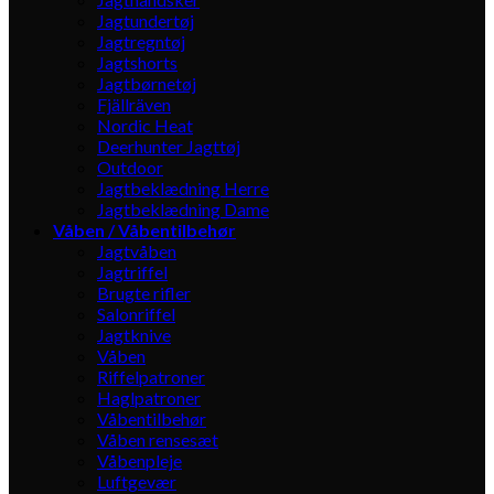
Jagtundertøj
Jagtregntøj
Jagtshorts
Jagtbørnetøj
Fjällräven
Nordic Heat
Deerhunter Jagttøj
Outdoor
Jagtbeklædning Herre
Jagtbeklædning Dame
Våben / Våbentilbehør
Jagtvåben
Jagtriffel
Brugte rifler
Salonriffel
Jagtknive
Våben
Riffelpatroner
Haglpatroner
Våbentilbehør
Våben rensesæt
Våbenpleje
Luftgevær