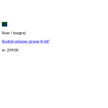
Vis
Buer / buegrej
Bodnik whisper streng-8-68″
kr.
209,00