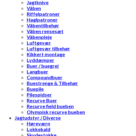
Jagtknive
Våben
Riffelpatroner
Haglpatroner
Våbentilbehør
Våben rensesæt
Våbenpleje
Luftgevær
Luftgevær tilbehør
Kikkert montage
Lyddæmper
Buer / buegrej
Langbuer
Compoundbuer
Buestrenge & Tilbehør
Buepile
Pilespidser
Recurve Buer
Recurve field bueben
Olympisk recurve bueben
Jagtudstyr / Diverse
Høreværn
Lokkekald
Skydestokke