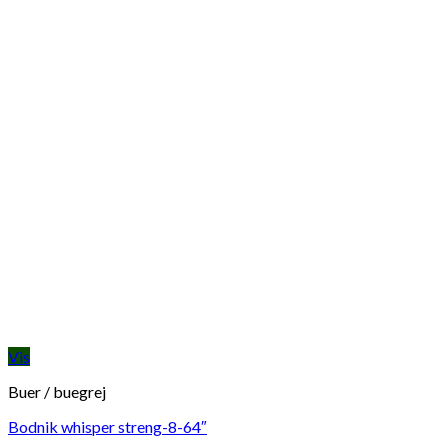
Vis
Buer / buegrej
Bodnik whisper streng-8-64″