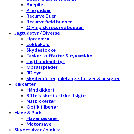
Buepile
Pilespidser
Recurve Buer
Recurve field bueben
Olympisk recurve bueben
Jagtudstyr / Diverse
Høreværn
Lokkekald
Skydestokke
Tasker, kufferter & rygsække
Jagthundeudstyr
Opsatsplader
3D dyr
Skydemåtter, pilefang, stativer & ansigter
Kikkerter
Håndkikkert
Riffelkikkert / kikkertsigte
Natkikkerter
Optik tilbehør
Have & Park
Havemaskiner
Motorsave
Skydeskiver / blokke