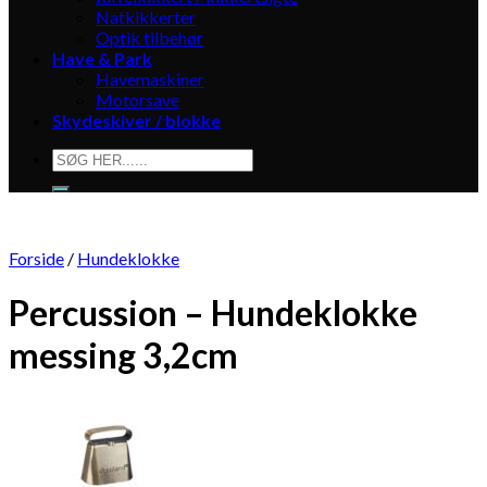
Natkikkerter
Optik tilbehør
Have & Park
Havemaskiner
Motorsave
Skydeskiver / blokke
Søg
efter:
Forside
/
Hundeklokke
Percussion – Hundeklokke
messing 3,2cm