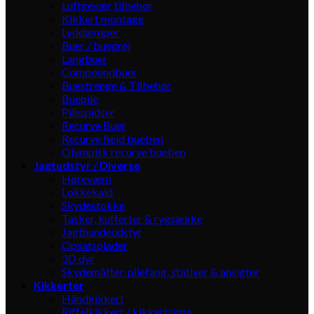
Luftgevær tilbehør
Kikkert montage
Lyddæmper
Buer / buegrej
Langbuer
Compoundbuer
Buestrenge & Tilbehør
Buepile
Pilespidser
Recurve Buer
Recurve field bueben
Olympisk recurve bueben
Jagtudstyr / Diverse
Høreværn
Lokkekald
Skydestokke
Tasker, kufferter & rygsække
Jagthundeudstyr
Opsatsplader
3D dyr
Skydemåtter, pilefang, stativer & ansigter
Kikkerter
Håndkikkert
Riffelkikkert / kikkertsigte