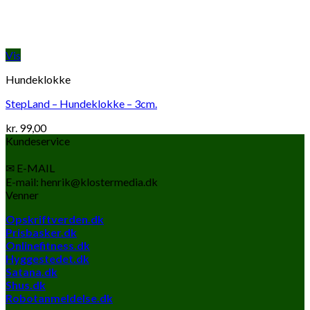
Vis
Hundeklokke
StepLand – Hundeklokke – 3cm.
kr.
99,00
Kundeservice
✉ E-MAIL
E-mail: henrik@klostermedia.dk
Venner
Opskriftverden.dk
Prisbasker.dk
Onlinefitness.dk
Hyggestedet.dk
Satana.dk
Shus.dk
Robotanmeldelse.dk