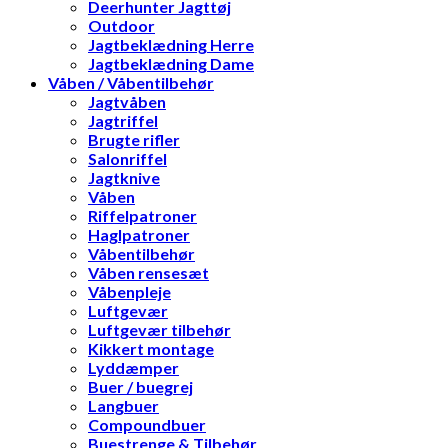
Deerhunter Jagttøj
Outdoor
Jagtbeklædning Herre
Jagtbeklædning Dame
Våben / Våbentilbehør
Jagtvåben
Jagtriffel
Brugte rifler
Salonriffel
Jagtknive
Våben
Riffelpatroner
Haglpatroner
Våbentilbehør
Våben rensesæt
Våbenpleje
Luftgevær
Luftgevær tilbehør
Kikkert montage
Lyddæmper
Buer / buegrej
Langbuer
Compoundbuer
Buestrenge & Tilbehør