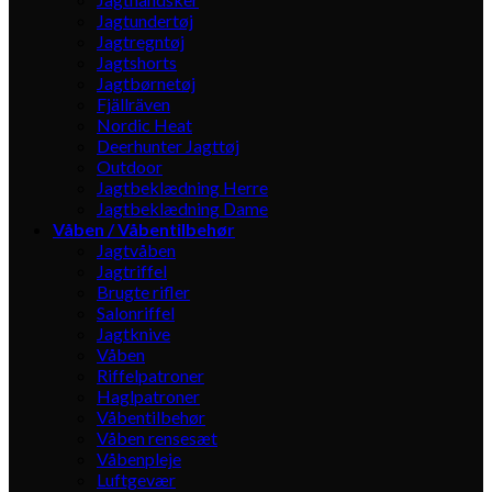
Jagtundertøj
Jagtregntøj
Jagtshorts
Jagtbørnetøj
Fjällräven
Nordic Heat
Deerhunter Jagttøj
Outdoor
Jagtbeklædning Herre
Jagtbeklædning Dame
Våben / Våbentilbehør
Jagtvåben
Jagtriffel
Brugte rifler
Salonriffel
Jagtknive
Våben
Riffelpatroner
Haglpatroner
Våbentilbehør
Våben rensesæt
Våbenpleje
Luftgevær