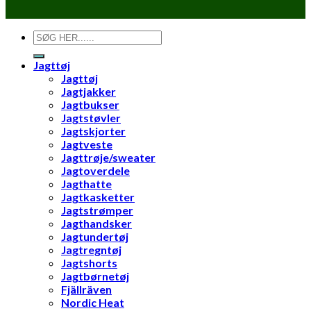
Søg
efter:
Jagttøj
Jagttøj
Jagtjakker
Jagtbukser
Jagtstøvler
Jagtskjorter
Jagtveste
Jagttrøje/sweater
Jagtoverdele
Jagthatte
Jagtkasketter
Jagtstrømper
Jagthandsker
Jagtundertøj
Jagtregntøj
Jagtshorts
Jagtbørnetøj
Fjällräven
Nordic Heat