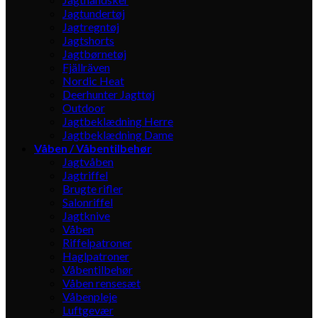
Jagtundertøj
Jagtregntøj
Jagtshorts
Jagtbørnetøj
Fjällräven
Nordic Heat
Deerhunter Jagttøj
Outdoor
Jagtbeklædning Herre
Jagtbeklædning Dame
Våben / Våbentilbehør
Jagtvåben
Jagtriffel
Brugte rifler
Salonriffel
Jagtknive
Våben
Riffelpatroner
Haglpatroner
Våbentilbehør
Våben rensesæt
Våbenpleje
Luftgevær