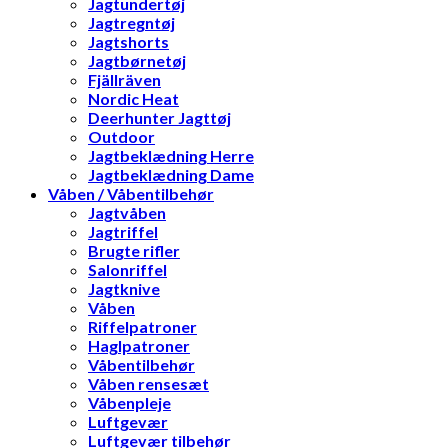
Jagtundertøj
Jagtregntøj
Jagtshorts
Jagtbørnetøj
Fjällräven
Nordic Heat
Deerhunter Jagttøj
Outdoor
Jagtbeklædning Herre
Jagtbeklædning Dame
Våben / Våbentilbehør
Jagtvåben
Jagtriffel
Brugte rifler
Salonriffel
Jagtknive
Våben
Riffelpatroner
Haglpatroner
Våbentilbehør
Våben rensesæt
Våbenpleje
Luftgevær
Luftgevær tilbehør