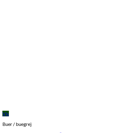
Vis
Buer / buegrej