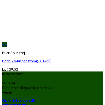
Vis
Buer / buegrej
Bodnik whisper streng-10-62″
kr.
209,00
Kundeservice
✉ E-MAIL
E-mail: henrik@klostermedia.dk
Venner
Opskriftverden.dk
Prisbasker.dk