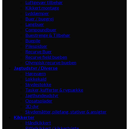
Luftgevær tilbehør
Kikkert montage
Lyddæmper
Buer / buegrej
Langbuer
Compoundbuer
Buestrenge & Tilbehør
Buepile
Pilespidser
Recurve Buer
Recurve field bueben
Olympisk recurve bueben
Jagtudstyr / Diverse
Høreværn
Lokkekald
Skydestokke
Tasker, kufferter & rygsække
Jagthundeudstyr
Opsatsplader
3D dyr
Skydemåtter, pilefang, stativer & ansigter
Kikkerter
Håndkikkert
Riffelkikkert / kikkertsigte