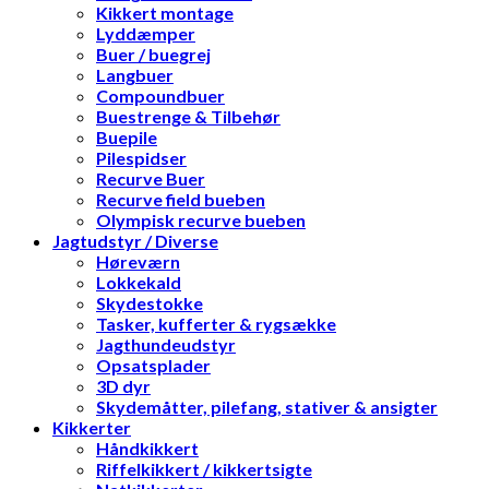
Kikkert montage
Lyddæmper
Buer / buegrej
Langbuer
Compoundbuer
Buestrenge & Tilbehør
Buepile
Pilespidser
Recurve Buer
Recurve field bueben
Olympisk recurve bueben
Jagtudstyr / Diverse
Høreværn
Lokkekald
Skydestokke
Tasker, kufferter & rygsække
Jagthundeudstyr
Opsatsplader
3D dyr
Skydemåtter, pilefang, stativer & ansigter
Kikkerter
Håndkikkert
Riffelkikkert / kikkertsigte