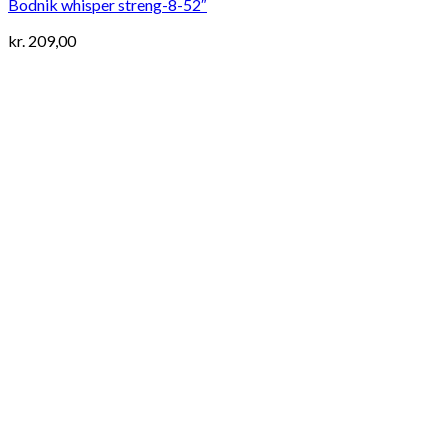
Bodnik whisper streng-8-52″
kr.
209,00