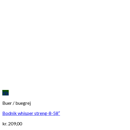
Vis
Buer / buegrej
Bodnik whisper streng-8-58″
kr.
209,00