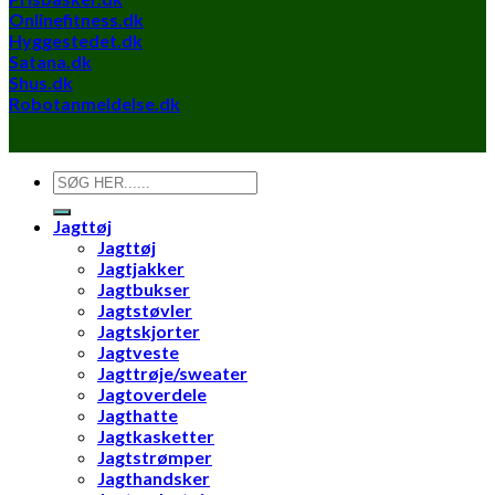
Onlinefitness.dk
Hyggestedet.dk
Satana.dk
Shus.dk
Robotanmeldelse.dk
Søg
efter:
Jagttøj
Jagttøj
Jagtjakker
Jagtbukser
Jagtstøvler
Jagtskjorter
Jagtveste
Jagttrøje/sweater
Jagtoverdele
Jagthatte
Jagtkasketter
Jagtstrømper
Jagthandsker