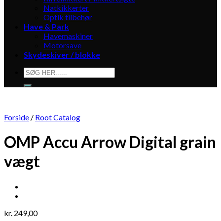
Natkikkerter
Optik tilbehør
Have & Park
Havemaskiner
Motorsave
Skydeskiver / blokke
Søg
efter:
Forside
/
Root Catalog
OMP Accu Arrow Digital grain
vægt
kr.
249,00