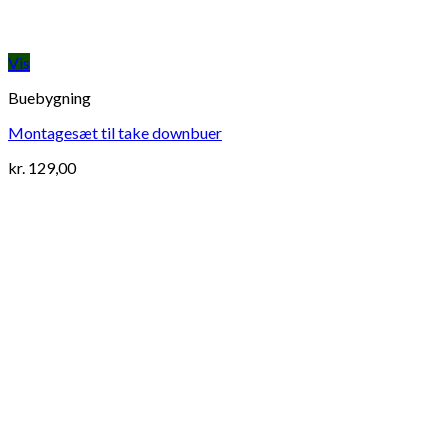
Vis
Buebygning
Montagesæt til take downbuer
kr.
129,00