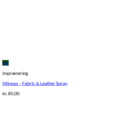
Vis
Imprænering
Nikwax – Fabric & Leather Spray
kr.
85,00