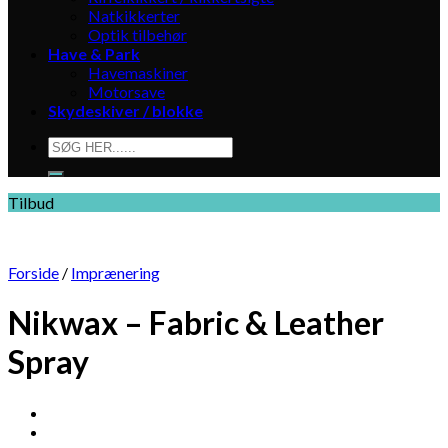
Natkikkerter
Optik tilbehør
Have & Park
Havemaskiner
Motorsave
Skydeskiver / blokke
Søg
efter:
Tilbud
Forside
/
Imprænering
Nikwax – Fabric & Leather
Spray