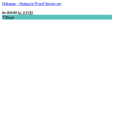
Nikwax – Nubuck Proof Spray-on
Original
Current
kr.
84,00
kr.
69,00
price
price
Tilbud
was:
is:
kr. 84,00.
kr. 69,00.