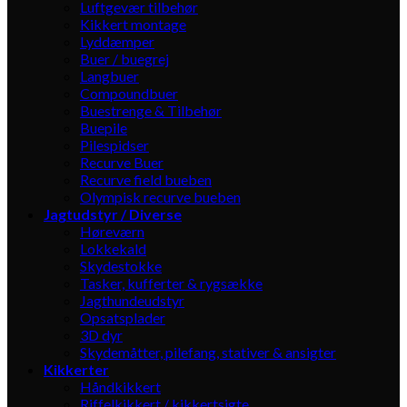
Luftgevær tilbehør
Kikkert montage
Lyddæmper
Buer / buegrej
Langbuer
Compoundbuer
Buestrenge & Tilbehør
Buepile
Pilespidser
Recurve Buer
Recurve field bueben
Olympisk recurve bueben
Jagtudstyr / Diverse
Høreværn
Lokkekald
Skydestokke
Tasker, kufferter & rygsække
Jagthundeudstyr
Opsatsplader
3D dyr
Skydemåtter, pilefang, stativer & ansigter
Kikkerter
Håndkikkert
Riffelkikkert / kikkertsigte