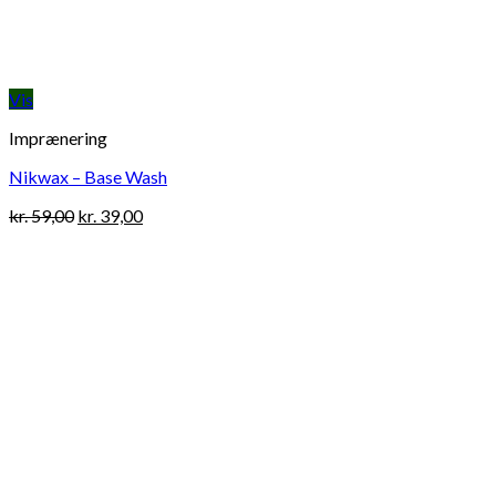
Vis
Imprænering
Nikwax – Base Wash
Original
Current
kr.
59,00
kr.
39,00
price
price
was:
is:
kr. 59,00.
kr. 39,00.