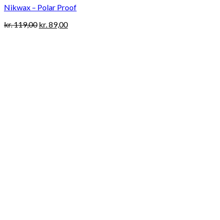
Nikwax – Polar Proof
Original
Current
kr.
119,00
kr.
89,00
price
price
was:
is:
kr. 119,00.
kr. 89,00.