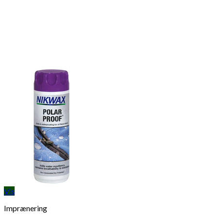
Vis
Imprænering