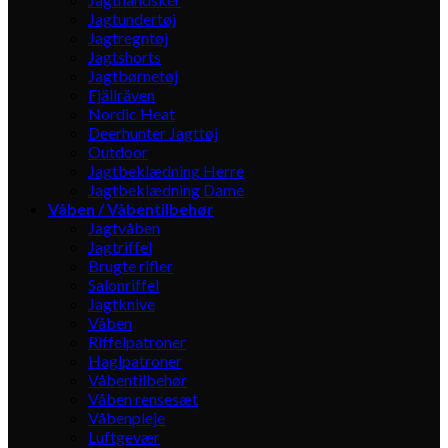
Jagtundertøj
Jagtregntøj
Jagtshorts
Jagtbørnetøj
Fjällräven
Nordic Heat
Deerhunter Jagttøj
Outdoor
Jagtbeklædning Herre
Jagtbeklædning Dame
Våben / Våbentilbehør
Jagtvåben
Jagtriffel
Brugte rifler
Salonriffel
Jagtknive
Våben
Riffelpatroner
Haglpatroner
Våbentilbehør
Våben rensesæt
Våbenpleje
Luftgevær