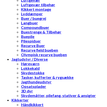
Luftgevær
Luftgevær tilbehør
Kikkert montage
Lyddæmper
Buer / buegrej
Langbuer
Compoundbuer
Buestrenge & Tilbehør
Buepile
Pilespidser
Recurve Buer
Recurve field bueben
Olympisk recurve bueben
Jagtudstyr / Diverse
Høreværn
Lokkekald
Skydestokke
Tasker, kufferter & rygsække
Jagthundeudstyr
Opsatsplader
3D dyr
Skydemåtter, pilefang, stativer & ansigter
Kikkerter
Håndkikkert