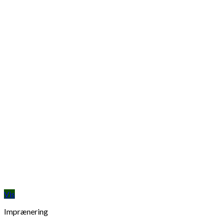
Vis
Imprænering