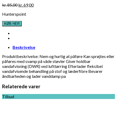
Original
Current
kr.
85,00
kr.
69,00
price
price
Hunterspoint
was:
is:
kr. 85,00.
kr. 69,00.
KØB HER
Beskrivelse
Produktbeskrivelse: Nem og hurtig at påføre Kan sprøjtes eller
påføres med svamp på våde støvler Giver holdbar
vandafvisning (DWR) ved lufttørring Efterlader fleksibel
vandafvisende behandling på stof og læderfibre Bevarer
åndbarheden og lader vanddamp pa
Relaterede varer
Tilbud