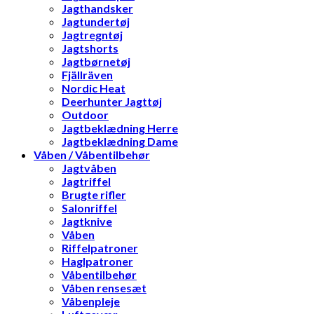
Jagthandsker
Jagtundertøj
Jagtregntøj
Jagtshorts
Jagtbørnetøj
Fjällräven
Nordic Heat
Deerhunter Jagttøj
Outdoor
Jagtbeklædning Herre
Jagtbeklædning Dame
Våben / Våbentilbehør
Jagtvåben
Jagtriffel
Brugte rifler
Salonriffel
Jagtknive
Våben
Riffelpatroner
Haglpatroner
Våbentilbehør
Våben rensesæt
Våbenpleje