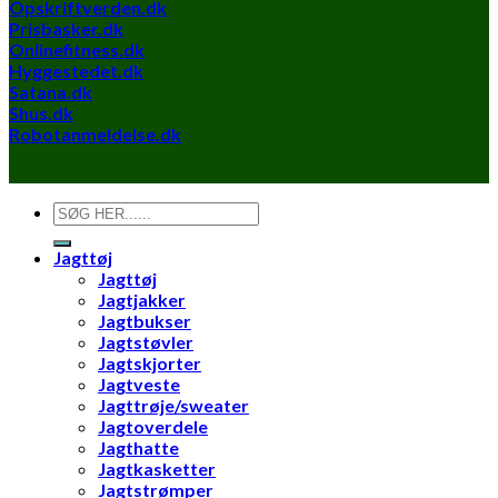
Opskriftverden.dk
Prisbasker.dk
Onlinefitness.dk
Hyggestedet.dk
Satana.dk
Shus.dk
Robotanmeldelse.dk
Søg
efter:
Jagttøj
Jagttøj
Jagtjakker
Jagtbukser
Jagtstøvler
Jagtskjorter
Jagtveste
Jagttrøje/sweater
Jagtoverdele
Jagthatte
Jagtkasketter
Jagtstrømper