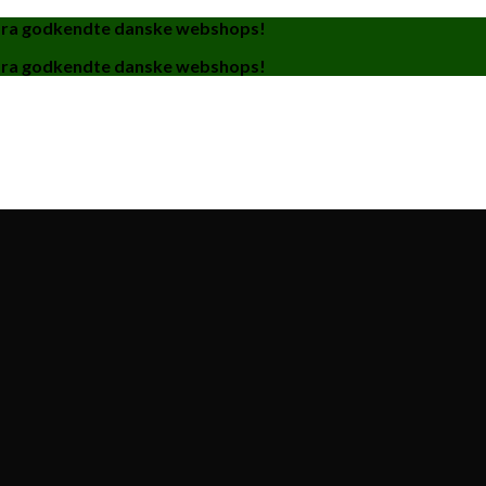
fra godkendte danske webshops!
fra godkendte danske webshops!