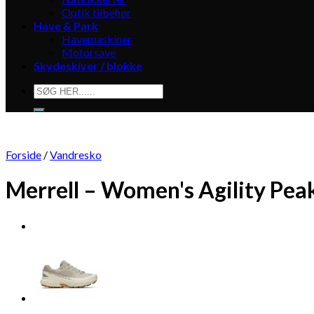
Optik tilbehør
Have & Park
Havemaskiner
Motorsave
Skydeskiver / blokke
Søg
efter:
Forside
/
Vandresko
Merrell – Women's Agility Pea