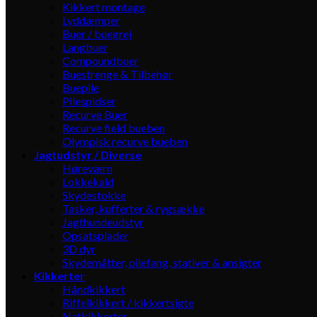
Kikkert montage
Lyddæmper
Buer / buegrej
Langbuer
Compoundbuer
Buestrenge & Tilbehør
Buepile
Pilespidser
Recurve Buer
Recurve field bueben
Olympisk recurve bueben
Jagtudstyr / Diverse
Høreværn
Lokkekald
Skydestokke
Tasker, kufferter & rygsække
Jagthundeudstyr
Opsatsplader
3D dyr
Skydemåtter, pilefang, stativer & ansigter
Kikkerter
Håndkikkert
Riffelkikkert / kikkertsigte
Natkikkerter