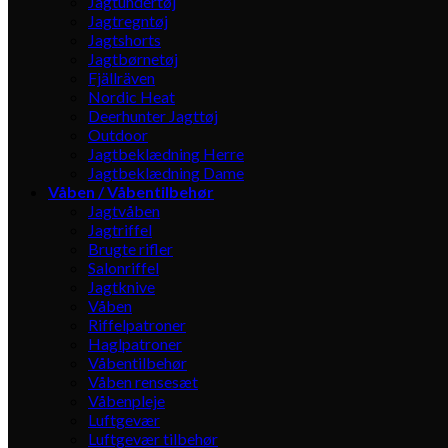
Jagtundertøj
Jagtregntøj
Jagtshorts
Jagtbørnetøj
Fjällräven
Nordic Heat
Deerhunter Jagttøj
Outdoor
Jagtbeklædning Herre
Jagtbeklædning Dame
Våben / Våbentilbehør
Jagtvåben
Jagtriffel
Brugte rifler
Salonriffel
Jagtknive
Våben
Riffelpatroner
Haglpatroner
Våbentilbehør
Våben rensesæt
Våbenpleje
Luftgevær
Luftgevær tilbehør