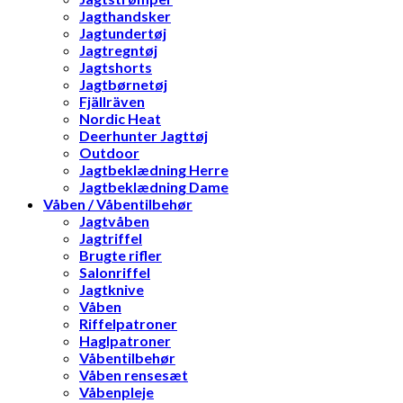
Jagthandsker
Jagtundertøj
Jagtregntøj
Jagtshorts
Jagtbørnetøj
Fjällräven
Nordic Heat
Deerhunter Jagttøj
Outdoor
Jagtbeklædning Herre
Jagtbeklædning Dame
Våben / Våbentilbehør
Jagtvåben
Jagtriffel
Brugte rifler
Salonriffel
Jagtknive
Våben
Riffelpatroner
Haglpatroner
Våbentilbehør
Våben rensesæt
Våbenpleje