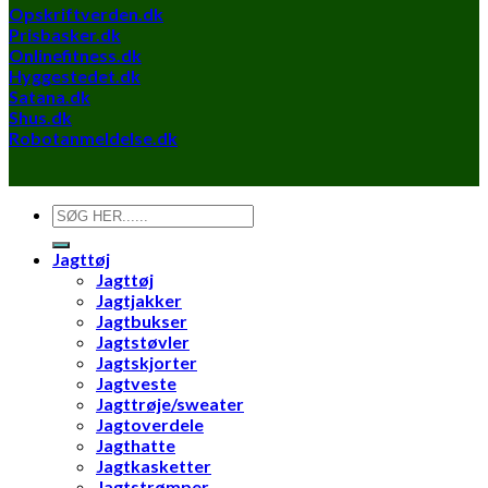
Opskriftverden.dk
Prisbasker.dk
Onlinefitness.dk
Hyggestedet.dk
Satana.dk
Shus.dk
Robotanmeldelse.dk
Søg
efter:
Jagttøj
Jagttøj
Jagtjakker
Jagtbukser
Jagtstøvler
Jagtskjorter
Jagtveste
Jagttrøje/sweater
Jagtoverdele
Jagthatte
Jagtkasketter
Jagtstrømper