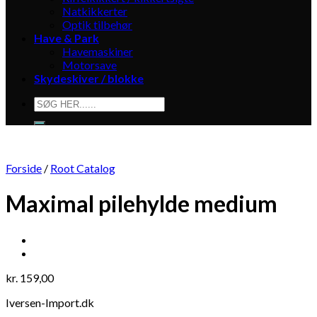
Natkikkerter
Optik tilbehør
Have & Park
Havemaskiner
Motorsave
Skydeskiver / blokke
Søg
efter:
Forside
/
Root Catalog
Maximal pilehylde medium
kr.
159,00
Iversen-Import.dk