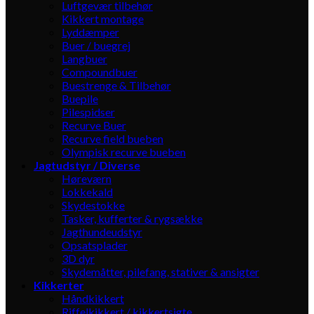
Luftgevær tilbehør
Kikkert montage
Lyddæmper
Buer / buegrej
Langbuer
Compoundbuer
Buestrenge & Tilbehør
Buepile
Pilespidser
Recurve Buer
Recurve field bueben
Olympisk recurve bueben
Jagtudstyr / Diverse
Høreværn
Lokkekald
Skydestokke
Tasker, kufferter & rygsække
Jagthundeudstyr
Opsatsplader
3D dyr
Skydemåtter, pilefang, stativer & ansigter
Kikkerter
Håndkikkert
Riffelkikkert / kikkertsigte