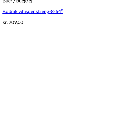
Buer / buegrej
Bodnik whisper streng-8-64″
kr.
209,00