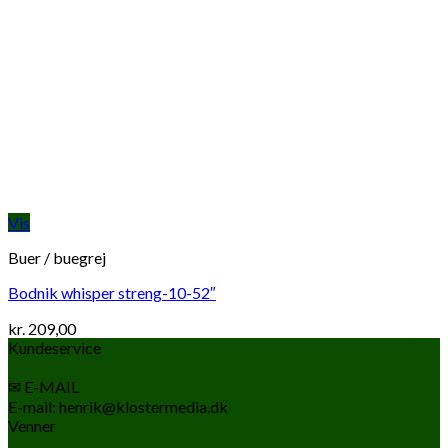
Vis
Buer / buegrej
Bodnik whisper streng-10-52″
kr.
209,00
Kundeservice
✉ E-MAIL
E-mail: henrik@klostermedia.dk
Venner