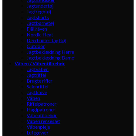
Jagtundertøj
Jagtregntøj
Jagtshorts
Jagtbørnetøj
Fjällräven
Nordic Heat
Deerhunter Jagttøj
Outdoor
Jagtbeklædning Herre
Jagtbeklædning Dame
Våben / Våbentilbehør
Jagtvåben
Jagtriffel
Brugte rifler
Salonriffel
Jagtknive
Våben
Riffelpatroner
Haglpatroner
Våbentilbehør
Våben rensesæt
Våbenpleje
Luftgevær