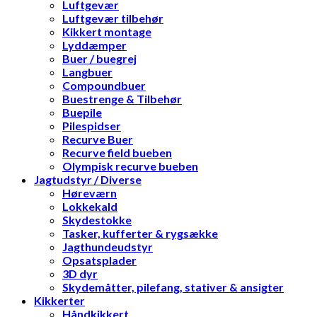
Luftgevær
Luftgevær tilbehør
Kikkert montage
Lyddæmper
Buer / buegrej
Langbuer
Compoundbuer
Buestrenge & Tilbehør
Buepile
Pilespidser
Recurve Buer
Recurve field bueben
Olympisk recurve bueben
Jagtudstyr / Diverse
Høreværn
Lokkekald
Skydestokke
Tasker, kufferter & rygsække
Jagthundeudstyr
Opsatsplader
3D dyr
Skydemåtter, pilefang, stativer & ansigter
Kikkerter
Håndkikkert