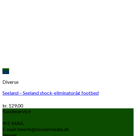
Vis
Diverse
Seeland – Seeland shock-eliminatorâ¢ footbed
kr.
129,00
Kundeservice
✉ E-MAIL
E-mail: henrik@klostermedia.dk
Venner