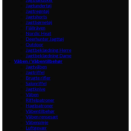
Jagtundertøj
Jagtregntøj
Jagtshorts
Jagtbørnetøj
Fjällräven
Nordic Heat
Deerhunter Jagttøj
Outdoor
Jagtbeklædning Herre
Jagtbeklædning Dame
Våben / Våbentilbehør
Jagtvåben
Jagtriffel
Brugte rifler
Salonriffel
Jagtknive
Våben
Riffelpatroner
Haglpatroner
Våbentilbehør
Våben rensesæt
Våbenpleje
Luftgevær