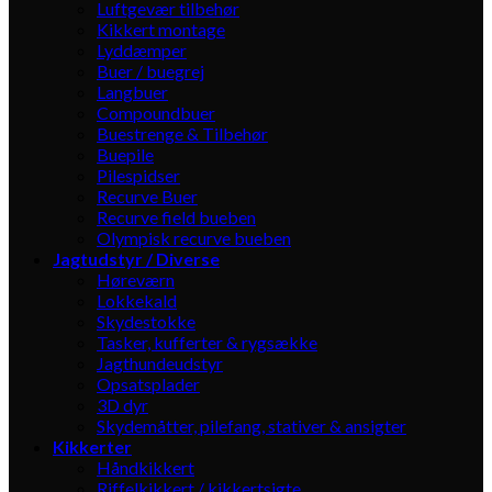
Luftgevær tilbehør
Kikkert montage
Lyddæmper
Buer / buegrej
Langbuer
Compoundbuer
Buestrenge & Tilbehør
Buepile
Pilespidser
Recurve Buer
Recurve field bueben
Olympisk recurve bueben
Jagtudstyr / Diverse
Høreværn
Lokkekald
Skydestokke
Tasker, kufferter & rygsække
Jagthundeudstyr
Opsatsplader
3D dyr
Skydemåtter, pilefang, stativer & ansigter
Kikkerter
Håndkikkert
Riffelkikkert / kikkertsigte