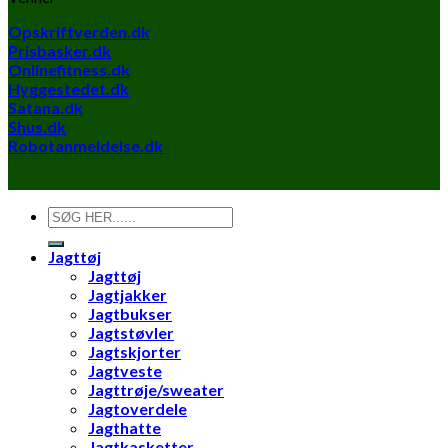
Opskriftverden.dk
Prisbasker.dk
Onlinefitness.dk
Hyggestedet.dk
Satana.dk
Shus.dk
Robotanmeldelse.dk
Søg
efter:
Jagttøj
Jagttøj
Jagtjakker
Jagtbukser
Jagtstøvler
Jagtskjorter
Jagtveste
Jagttrøje/sweater
Jagtoverdele
Jagthatte
Jagtkasketter