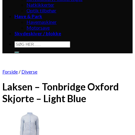
Natkikkerter
Optik tilbehør
Have & Park
Havemaskiner
Motorsave
Skydeskiver / blokke
Søg
efter:
Forside
/
Diverse
Laksen – Tonbridge Oxford
Skjorte – Light Blue