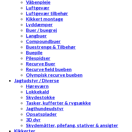
Våbenpleje
Luftgevær
Luftgevær tilbehør
Kikkert montage
Lyddæmper
Buer / buegrej
Langbuer
Compoundbuer
Buestrenge & Tilbehør
Buepile
Pilespidser
Recurve Buer
Recurve field bueben
Olympisk recurve bueben
Jagtudstyr / Diverse
Høreværn
Lokkekald
Skydestokke
Tasker, kufferter & rygsække
Jagthundeudstyr
Opsatsplader
3D dyr
Skydemåtter, pilefang, stativer & ansigter
Kikkerter