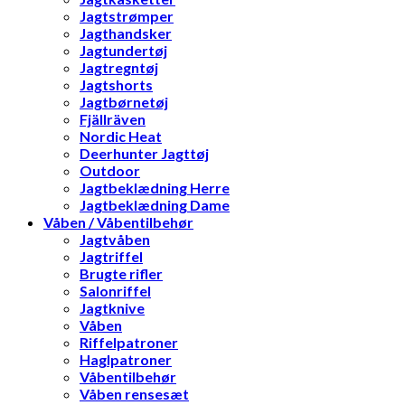
Jagtstrømper
Jagthandsker
Jagtundertøj
Jagtregntøj
Jagtshorts
Jagtbørnetøj
Fjällräven
Nordic Heat
Deerhunter Jagttøj
Outdoor
Jagtbeklædning Herre
Jagtbeklædning Dame
Våben / Våbentilbehør
Jagtvåben
Jagtriffel
Brugte rifler
Salonriffel
Jagtknive
Våben
Riffelpatroner
Haglpatroner
Våbentilbehør
Våben rensesæt