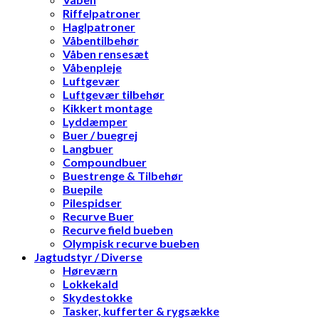
Riffelpatroner
Haglpatroner
Våbentilbehør
Våben rensesæt
Våbenpleje
Luftgevær
Luftgevær tilbehør
Kikkert montage
Lyddæmper
Buer / buegrej
Langbuer
Compoundbuer
Buestrenge & Tilbehør
Buepile
Pilespidser
Recurve Buer
Recurve field bueben
Olympisk recurve bueben
Jagtudstyr / Diverse
Høreværn
Lokkekald
Skydestokke
Tasker, kufferter & rygsække