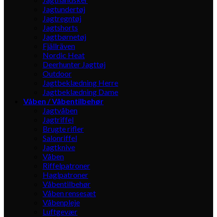
Jagtundertøj
Jagtregntøj
Jagtshorts
Jagtbørnetøj
Fjällräven
Nordic Heat
Deerhunter Jagttøj
Outdoor
Jagtbeklædning Herre
Jagtbeklædning Dame
Våben / Våbentilbehør
Jagtvåben
Jagtriffel
Brugte rifler
Salonriffel
Jagtknive
Våben
Riffelpatroner
Haglpatroner
Våbentilbehør
Våben rensesæt
Våbenpleje
Luftgevær