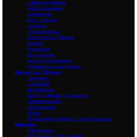
Luftgevær tilbehør
Kikkert montage
Lyddæmper
Buer / buegrej
Langbuer
Compoundbuer
Buestrenge & Tilbehør
Buepile
Pilespidser
Recurve Buer
Recurve field bueben
Olympisk recurve bueben
Jagtudstyr / Diverse
Høreværn
Lokkekald
Skydestokke
Tasker, kufferter & rygsække
Jagthundeudstyr
Opsatsplader
3D dyr
Skydemåtter, pilefang, stativer & ansigter
Kikkerter
Håndkikkert
Riffelkikkert / kikkertsigte