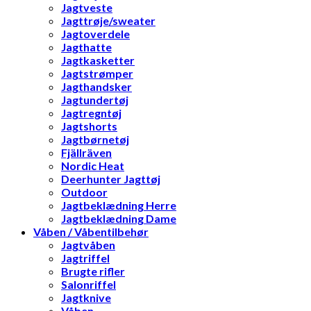
Jagtveste
Jagttrøje/sweater
Jagtoverdele
Jagthatte
Jagtkasketter
Jagtstrømper
Jagthandsker
Jagtundertøj
Jagtregntøj
Jagtshorts
Jagtbørnetøj
Fjällräven
Nordic Heat
Deerhunter Jagttøj
Outdoor
Jagtbeklædning Herre
Jagtbeklædning Dame
Våben / Våbentilbehør
Jagtvåben
Jagtriffel
Brugte rifler
Salonriffel
Jagtknive
Våben