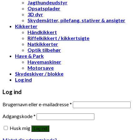
Jagthundeudstyr
Opsatsplader
3D dyr
Skydemåtter, pilefang, stativer & ansigter
Kikkerter
Håndkikkert
Riffelkikkert / kikkertsigte
Natkikkerter
Optik tilbehør
Have & Park
Havemaskiner
Motorsave
Skydeskiver / blokke
Log ind
Log ind
Brugernavn eller e-mailadresse
*
Adgangskode
*
Husk mig
Log ind
Mistet din adgangskode?