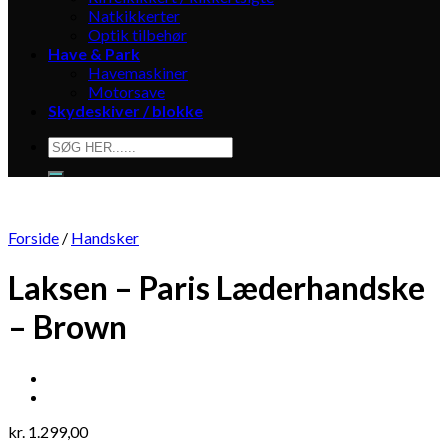
Natkikkerter
Optik tilbehør
Have & Park
Havemaskiner
Motorsave
Skydeskiver / blokke
Søg
efter:
Forside
/
Handsker
Laksen – Paris Læderhandske
– Brown
kr.
1.299,00