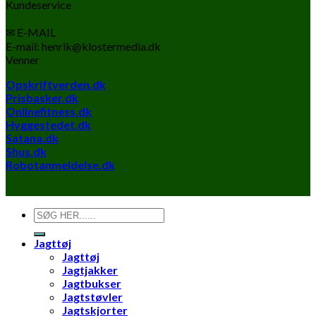
Kundeservice
✉ E-MAIL
E-mail: henrik@klostermedia.dk
Venner
Opskriftverden.dk
Prisbasker.dk
Onlinefitness.dk
Hyggestedet.dk
Satana.dk
Shus.dk
Robotanmeldelse.dk
Søg
efter:
Jagttøj
Jagttøj
Jagtjakker
Jagtbukser
Jagtstøvler
Jagtskjorter