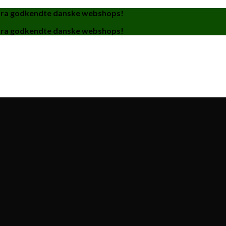
fra godkendte danske webshops!
fra godkendte danske webshops!