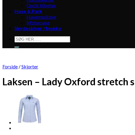
Optik tilbehør
Have & Park
Havemaskiner
Motorsave
Skydeskiver / blokke
Søg
efter:
Forside
/
Skjorter
Laksen – Lady Oxford stretch s