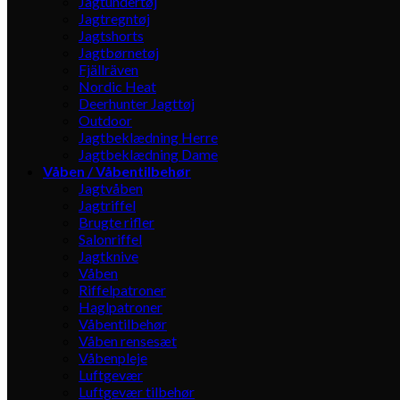
Jagtundertøj
Jagtregntøj
Jagtshorts
Jagtbørnetøj
Fjällräven
Nordic Heat
Deerhunter Jagttøj
Outdoor
Jagtbeklædning Herre
Jagtbeklædning Dame
Våben / Våbentilbehør
Jagtvåben
Jagtriffel
Brugte rifler
Salonriffel
Jagtknive
Våben
Riffelpatroner
Haglpatroner
Våbentilbehør
Våben rensesæt
Våbenpleje
Luftgevær
Luftgevær tilbehør