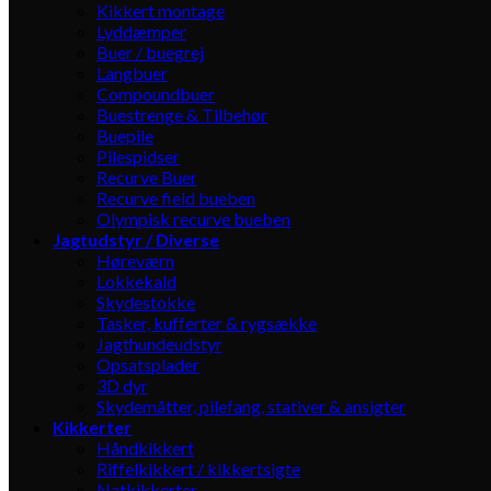
Kikkert montage
Lyddæmper
Buer / buegrej
Langbuer
Compoundbuer
Buestrenge & Tilbehør
Buepile
Pilespidser
Recurve Buer
Recurve field bueben
Olympisk recurve bueben
Jagtudstyr / Diverse
Høreværn
Lokkekald
Skydestokke
Tasker, kufferter & rygsække
Jagthundeudstyr
Opsatsplader
3D dyr
Skydemåtter, pilefang, stativer & ansigter
Kikkerter
Håndkikkert
Riffelkikkert / kikkertsigte
Natkikkerter