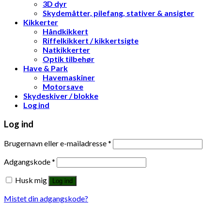
3D dyr
Skydemåtter, pilefang, stativer & ansigter
Kikkerter
Håndkikkert
Riffelkikkert / kikkertsigte
Natkikkerter
Optik tilbehør
Have & Park
Havemaskiner
Motorsave
Skydeskiver / blokke
Log ind
Log ind
Brugernavn eller e-mailadresse
*
Adgangskode
*
Husk mig
Log ind
Mistet din adgangskode?