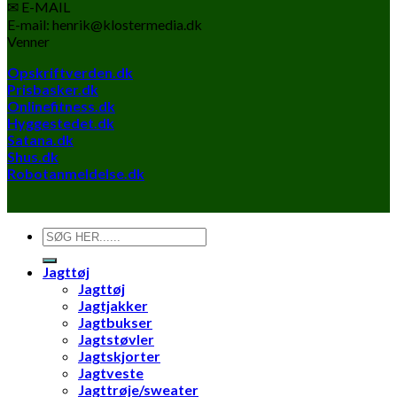
kr. 999,00.
kr. 799,00.
✉ E-MAIL
E-mail: henrik@klostermedia.dk
Venner
Opskriftverden.dk
Prisbasker.dk
Onlinefitness.dk
Hyggestedet.dk
Satana.dk
Shus.dk
Robotanmeldelse.dk
Søg
efter:
Jagttøj
Jagttøj
Jagtjakker
Jagtbukser
Jagtstøvler
Jagtskjorter
Jagtveste
Jagttrøje/sweater