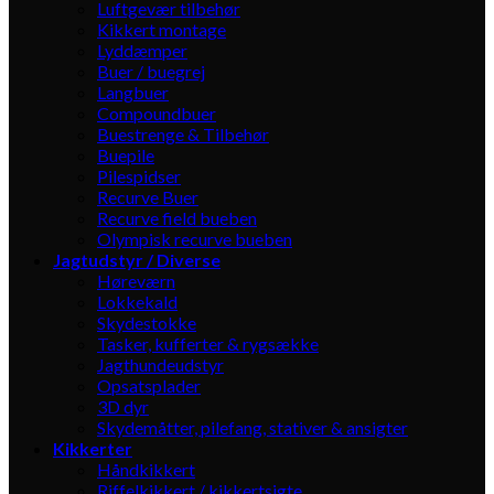
Luftgevær tilbehør
Kikkert montage
Lyddæmper
Buer / buegrej
Langbuer
Compoundbuer
Buestrenge & Tilbehør
Buepile
Pilespidser
Recurve Buer
Recurve field bueben
Olympisk recurve bueben
Jagtudstyr / Diverse
Høreværn
Lokkekald
Skydestokke
Tasker, kufferter & rygsække
Jagthundeudstyr
Opsatsplader
3D dyr
Skydemåtter, pilefang, stativer & ansigter
Kikkerter
Håndkikkert
Riffelkikkert / kikkertsigte