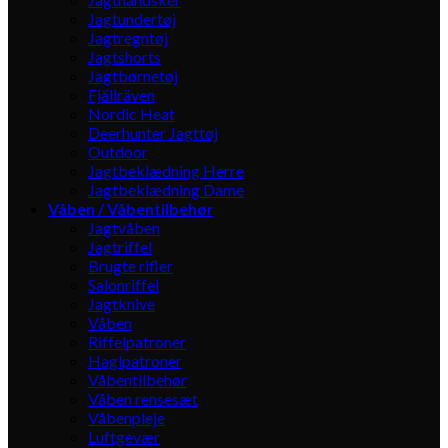
Jagtundertøj
Jagtregntøj
Jagtshorts
Jagtbørnetøj
Fjällräven
Nordic Heat
Deerhunter Jagttøj
Outdoor
Jagtbeklædning Herre
Jagtbeklædning Dame
Våben / Våbentilbehør
Jagtvåben
Jagtriffel
Brugte rifler
Salonriffel
Jagtknive
Våben
Riffelpatroner
Haglpatroner
Våbentilbehør
Våben rensesæt
Våbenpleje
Luftgevær