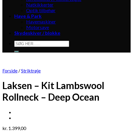
Natkikkerter
Optik tilbehør
Have & Park
Havemaskiner
Motorsave
Skydeskiver / blokke
Søg
efter:
Forside
/
Striktrøje
Laksen – Kit Lambswool
Rollneck – Deep Ocean
kr.
1.399,00