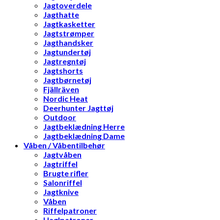
Jagtoverdele
Jagthatte
Jagtkasketter
Jagtstrømper
Jagthandsker
Jagtundertøj
Jagtregntøj
Jagtshorts
Jagtbørnetøj
Fjällräven
Nordic Heat
Deerhunter Jagttøj
Outdoor
Jagtbeklædning Herre
Jagtbeklædning Dame
Våben / Våbentilbehør
Jagtvåben
Jagtriffel
Brugte rifler
Salonriffel
Jagtknive
Våben
Riffelpatroner
Haglpatroner