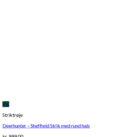
Vis
Striktrøje
Deerhunter – Sheffield Strik med rund hals
kr.
999,00