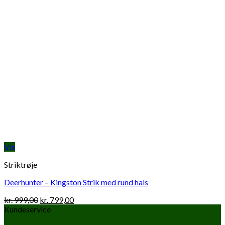
Vis
Striktrøje
Deerhunter – Kingston Strik med rund hals
Original
Current
kr.
999,00
kr.
799,00
price
price
Kundeservice
was:
is: