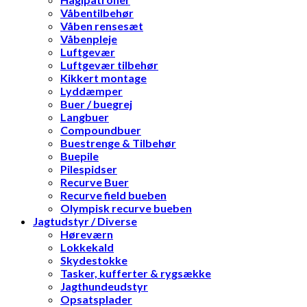
Våbentilbehør
Våben rensesæt
Våbenpleje
Luftgevær
Luftgevær tilbehør
Kikkert montage
Lyddæmper
Buer / buegrej
Langbuer
Compoundbuer
Buestrenge & Tilbehør
Buepile
Pilespidser
Recurve Buer
Recurve field bueben
Olympisk recurve bueben
Jagtudstyr / Diverse
Høreværn
Lokkekald
Skydestokke
Tasker, kufferter & rygsække
Jagthundeudstyr
Opsatsplader