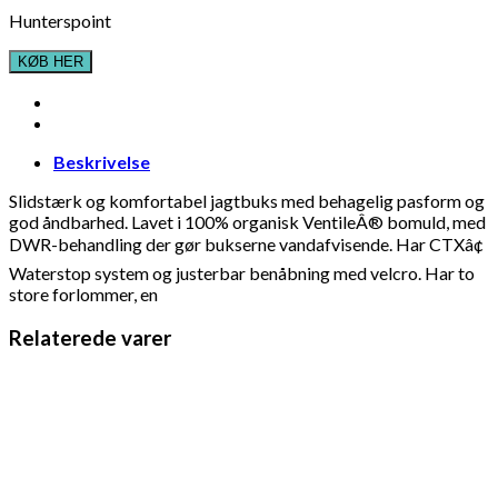
Hunterspoint
KØB HER
Beskrivelse
Slidstærk og komfortabel jagtbuks med behagelig pasform og
god åndbarhed. Lavet i 100% organisk VentileÂ® bomuld, med
DWR-behandling der gør bukserne vandafvisende. Har CTXâ¢
Waterstop system og justerbar benåbning med velcro. Har to
store forlommer, en
Relaterede varer