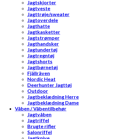
Jagtskjorter
Jagtveste
Jagttrøje/sweater
Jagtoverdele
Jagthatte
Jagtkasketter
Jagtstrømper
Jagthandsker
Jagtundertøj
Jagtregntøj
Jagtshorts
Jagtbørnetøj
Fjällräven
Nordic Heat
Deerhunter Jagttøj
Outdoor
Jagtbeklædning Herre
Jagtbeklædning Dame
Våben / Våbentilbehør
Jagtvåben
Jagtriffel
Brugte rifler
Salonriffel
Jagtknive