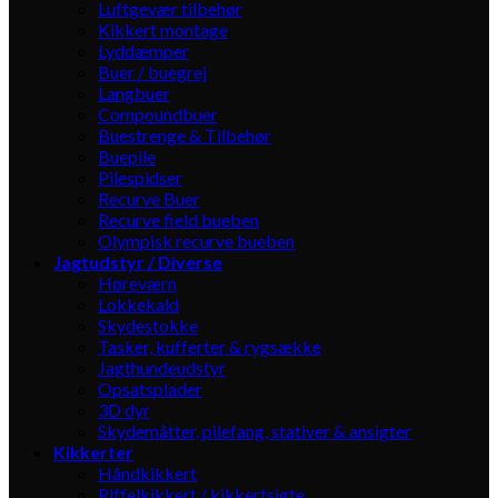
Luftgevær tilbehør
Kikkert montage
Lyddæmper
Buer / buegrej
Langbuer
Compoundbuer
Buestrenge & Tilbehør
Buepile
Pilespidser
Recurve Buer
Recurve field bueben
Olympisk recurve bueben
Jagtudstyr / Diverse
Høreværn
Lokkekald
Skydestokke
Tasker, kufferter & rygsække
Jagthundeudstyr
Opsatsplader
3D dyr
Skydemåtter, pilefang, stativer & ansigter
Kikkerter
Håndkikkert
Riffelkikkert / kikkertsigte