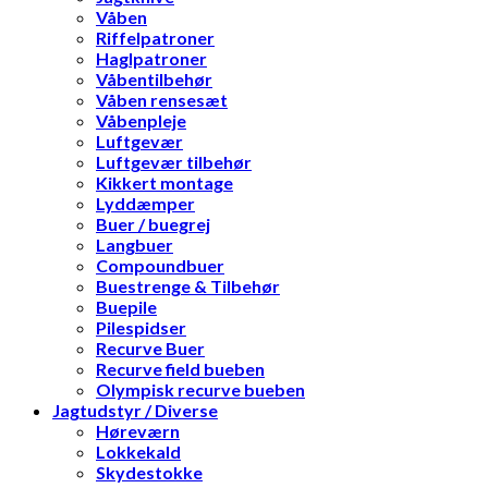
Våben
Riffelpatroner
Haglpatroner
Våbentilbehør
Våben rensesæt
Våbenpleje
Luftgevær
Luftgevær tilbehør
Kikkert montage
Lyddæmper
Buer / buegrej
Langbuer
Compoundbuer
Buestrenge & Tilbehør
Buepile
Pilespidser
Recurve Buer
Recurve field bueben
Olympisk recurve bueben
Jagtudstyr / Diverse
Høreværn
Lokkekald
Skydestokke