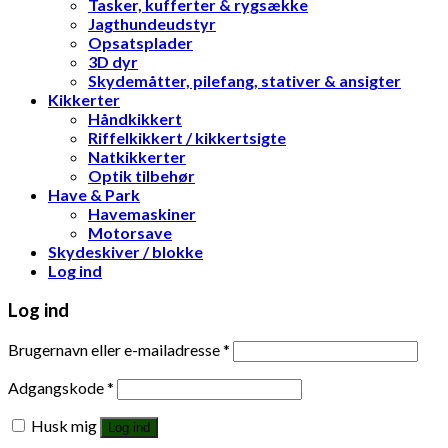
Tasker, kufferter & rygsække
Jagthundeudstyr
Opsatsplader
3D dyr
Skydemåtter, pilefang, stativer & ansigter
Kikkerter
Håndkikkert
Riffelkikkert / kikkertsigte
Natkikkerter
Optik tilbehør
Have & Park
Havemaskiner
Motorsave
Skydeskiver / blokke
Log ind
Log ind
Brugernavn eller e-mailadresse
*
Adgangskode
*
Husk mig
Log ind