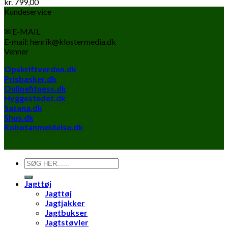
kr.
799,00
Kundeservice
✉ E-MAIL
E-mail: henrik@klostermedia.dk
Venner
Opskriftverden.dk
Prisbasker.dk
Onlinefitness.dk
Hyggestedet.dk
Satana.dk
Shus.dk
Robotanmeldelse.dk
Søg
efter:
Jagttøj
Jagttøj
Jagtjakker
Jagtbukser
Jagtstøvler