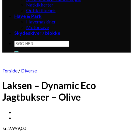
Natkikkerter
Optik tilbehør
Have & Park
Havemaskiner
Motorsave
Skydeskiver / blokke
Søg
efter:
Forside
/
Diverse
Laksen – Dynamic Eco
Jagtbukser – Olive
kr.
2.999,00