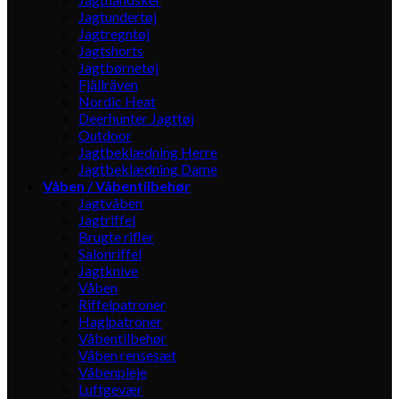
Jagtundertøj
Jagtregntøj
Jagtshorts
Jagtbørnetøj
Fjällräven
Nordic Heat
Deerhunter Jagttøj
Outdoor
Jagtbeklædning Herre
Jagtbeklædning Dame
Våben / Våbentilbehør
Jagtvåben
Jagtriffel
Brugte rifler
Salonriffel
Jagtknive
Våben
Riffelpatroner
Haglpatroner
Våbentilbehør
Våben rensesæt
Våbenpleje
Luftgevær