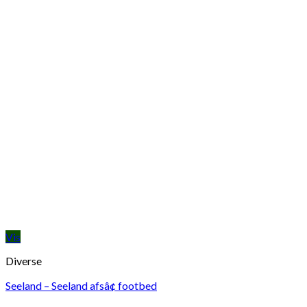
Vis
Diverse
Seeland – Seeland afsâ¢ footbed