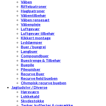
Våben
Riffelpatroner
Haglpatroner
Våbentilbehør
Våben rensesæt
Våbenpleje
Luftgevær
Luftgevær tilbehør
Kikkert montage
Lyddæmper
Buer / buegrej
Langbuer
Compoundbuer
Buestrenge & Tilbehør
Buepile
Pilespidser
Recurve Buer
Recurve field bueben
Olympisk recurve bueben
Jagtudstyr / Diverse
Høreværn
Lokkekald
Skydestokke
Tasker, kufferter & rygsække