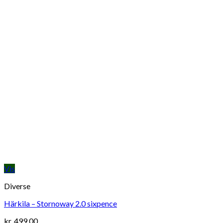
Vis
Diverse
Härkila – Stornoway 2.0 sixpence
kr.
499,00