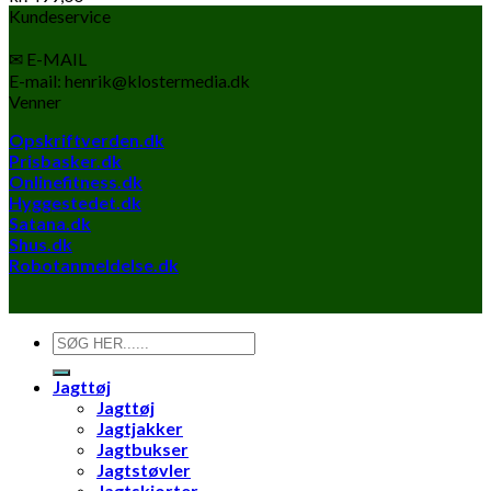
Kundeservice
✉ E-MAIL
E-mail: henrik@klostermedia.dk
Venner
Opskriftverden.dk
Prisbasker.dk
Onlinefitness.dk
Hyggestedet.dk
Satana.dk
Shus.dk
Robotanmeldelse.dk
Søg
efter:
Jagttøj
Jagttøj
Jagtjakker
Jagtbukser
Jagtstøvler
Jagtskjorter