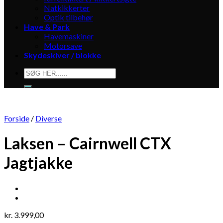
Natkikkerter
Optik tilbehør
Have & Park
Havemaskiner
Motorsave
Skydeskiver / blokke
Søg
efter:
Forside
/
Diverse
Laksen – Cairnwell CTX
Jagtjakke
kr.
3.999,00