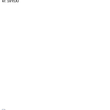
kr.
189,00