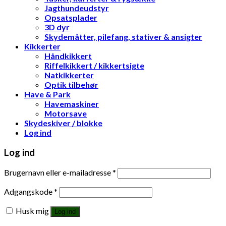
Jagthundeudstyr
Opsatsplader
3D dyr
Skydemåtter, pilefang, stativer & ansigter
Kikkerter
Håndkikkert
Riffelkikkert / kikkertsigte
Natkikkerter
Optik tilbehør
Have & Park
Havemaskiner
Motorsave
Skydeskiver / blokke
Log ind
Log ind
Brugernavn eller e-mailadresse
*
Adgangskode
*
Husk mig
Log ind