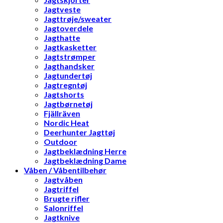
Jagtveste
Jagttrøje/sweater
Jagtoverdele
Jagthatte
Jagtkasketter
Jagtstrømper
Jagthandsker
Jagtundertøj
Jagtregntøj
Jagtshorts
Jagtbørnetøj
Fjällräven
Nordic Heat
Deerhunter Jagttøj
Outdoor
Jagtbeklædning Herre
Jagtbeklædning Dame
Våben / Våbentilbehør
Jagtvåben
Jagtriffel
Brugte rifler
Salonriffel
Jagtknive