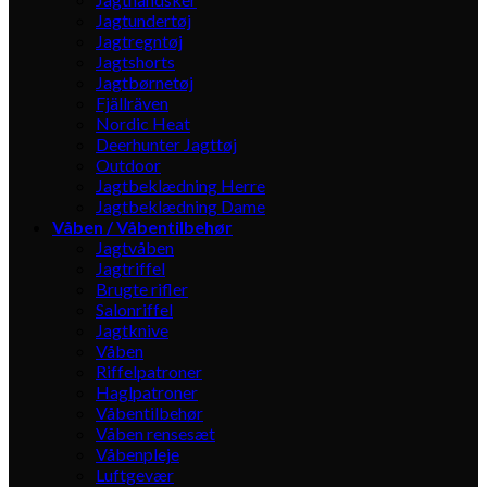
Jagtundertøj
Jagtregntøj
Jagtshorts
Jagtbørnetøj
Fjällräven
Nordic Heat
Deerhunter Jagttøj
Outdoor
Jagtbeklædning Herre
Jagtbeklædning Dame
Våben / Våbentilbehør
Jagtvåben
Jagtriffel
Brugte rifler
Salonriffel
Jagtknive
Våben
Riffelpatroner
Haglpatroner
Våbentilbehør
Våben rensesæt
Våbenpleje
Luftgevær