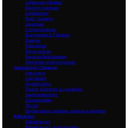
Luftgevær tilbehør
Kikkert montage
Lyddæmper
Buer / buegrej
Langbuer
Compoundbuer
Buestrenge & Tilbehør
Buepile
Pilespidser
Recurve Buer
Recurve field bueben
Olympisk recurve bueben
Jagtudstyr / Diverse
Høreværn
Lokkekald
Skydestokke
Tasker, kufferter & rygsække
Jagthundeudstyr
Opsatsplader
3D dyr
Skydemåtter, pilefang, stativer & ansigter
Kikkerter
Håndkikkert
Riffelkikkert / kikkertsigte