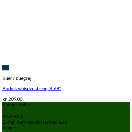
Vis
Buer / buegrej
Bodnik whisper streng-8-68″
kr.
209,00
Kundeservice
✉ E-MAIL
E-mail: henrik@klostermedia.dk
Venner