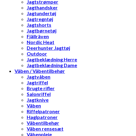
Jagtstrømper
Jagthandsker
Jagtundertøj
Jagtregntøj
Jagtshorts
Jagtbørnetøj
Fjällräven
Nordic Heat
Deerhunter Jagttøj
Outdoor
Jagtbeklædning Herre
Jagtbeklædning Dame
Våben / Våbentilbehør
Jagtvåben
Jagtriffel
Brugte rifler
Salonriffel
Jagtknive
Våben
Riffelpatroner
Haglpatroner
Våbentilbehør
Våben rensesæt
Våbenpleje