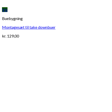
Vis
Buebygning
Montagesæt til take downbuer
kr.
129,00