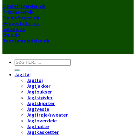
Opskriftverden.dk
Prisbasker.dk
Onlinefitness.dk
Hyggestedet.dk
Satana.dk
Shus.dk
Robotanmeldelse.dk
Søg
efter:
Jagttøj
Jagttøj
Jagtjakker
Jagtbukser
Jagtstøvler
Jagtskjorter
Jagtveste
Jagttrøje/sweater
Jagtoverdele
Jagthatte
Jagtkasketter