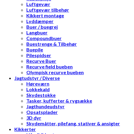
Luftgevær
Luftgevær tilbehør
Kikkert montage
Lyddæmper
Buer / buegrej
Langbuer
Compoundbuer
Buestrenge & Tilbehør
Buepile
Pilespidser
Recurve Buer
Recurve field bueben
Olympisk recurve bueben
Jagtudstyr / Diverse
Høreværn
Lokkekald
Skydestokke
Tasker, kufferter & rygsække
Jagthundeudstyr
Opsatsplader
3D dyr
Skydemåtter, pilefang, stativer & ansigter
Kikkerter