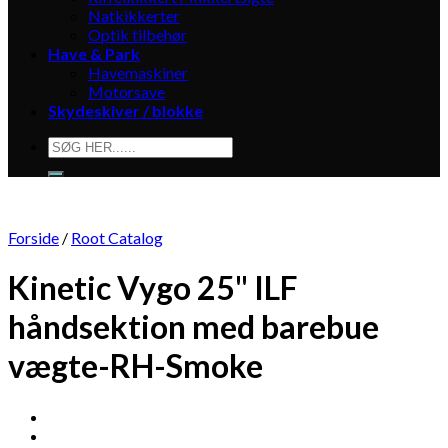
Natkikkerter
Optik tilbehør
Have & Park
Havemaskiner
Motorsave
Skydeskiver / blokke
Søg
efter:
Forside
/
Root Catalog
Kinetic Vygo 25" ILF
håndsektion med barebue
vægte-RH-Smoke