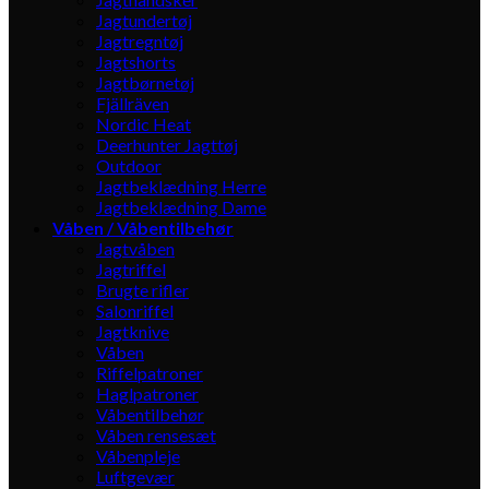
Jagtundertøj
Jagtregntøj
Jagtshorts
Jagtbørnetøj
Fjällräven
Nordic Heat
Deerhunter Jagttøj
Outdoor
Jagtbeklædning Herre
Jagtbeklædning Dame
Våben / Våbentilbehør
Jagtvåben
Jagtriffel
Brugte rifler
Salonriffel
Jagtknive
Våben
Riffelpatroner
Haglpatroner
Våbentilbehør
Våben rensesæt
Våbenpleje
Luftgevær