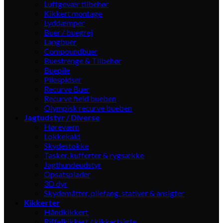
Luftgevær tilbehør
Kikkert montage
Lyddæmper
Buer / buegrej
Langbuer
Compoundbuer
Buestrenge & Tilbehør
Buepile
Pilespidser
Recurve Buer
Recurve field bueben
Olympisk recurve bueben
Jagtudstyr / Diverse
Høreværn
Lokkekald
Skydestokke
Tasker, kufferter & rygsække
Jagthundeudstyr
Opsatsplader
3D dyr
Skydemåtter, pilefang, stativer & ansigter
Kikkerter
Håndkikkert
Riffelkikkert / kikkertsigte