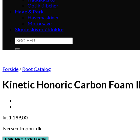
Optik tilbehør
Have & Park
Havemaskiner
Motorsave
Skydeskiver / blokke
Søg
efter:
Forside
/
Root Catalog
Kinetic Honoric Carbon Foam 
kr.
1.199,00
Iversen-Import.dk
KØB HER / SE MERE