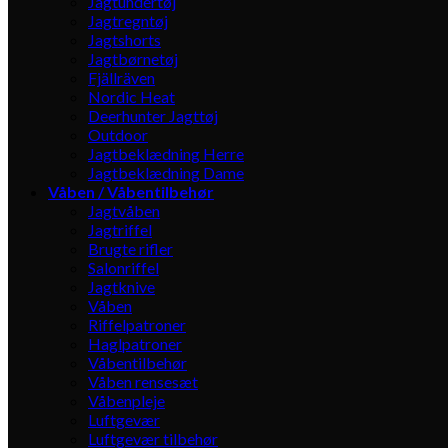
Jagtundertøj
Jagtregntøj
Jagtshorts
Jagtbørnetøj
Fjällräven
Nordic Heat
Deerhunter Jagttøj
Outdoor
Jagtbeklædning Herre
Jagtbeklædning Dame
Våben / Våbentilbehør
Jagtvåben
Jagtriffel
Brugte rifler
Salonriffel
Jagtknive
Våben
Riffelpatroner
Haglpatroner
Våbentilbehør
Våben rensesæt
Våbenpleje
Luftgevær
Luftgevær tilbehør