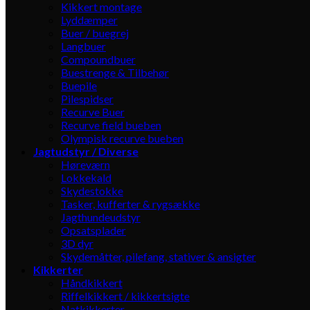
Kikkert montage
Lyddæmper
Buer / buegrej
Langbuer
Compoundbuer
Buestrenge & Tilbehør
Buepile
Pilespidser
Recurve Buer
Recurve field bueben
Olympisk recurve bueben
Jagtudstyr / Diverse
Høreværn
Lokkekald
Skydestokke
Tasker, kufferter & rygsække
Jagthundeudstyr
Opsatsplader
3D dyr
Skydemåtter, pilefang, stativer & ansigter
Kikkerter
Håndkikkert
Riffelkikkert / kikkertsigte
Natkikkerter