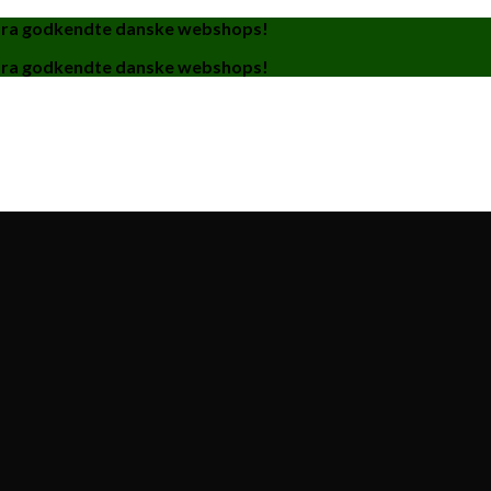
fra godkendte danske webshops!
fra godkendte danske webshops!