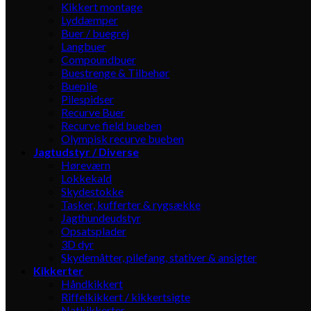
Kikkert montage
Lyddæmper
Buer / buegrej
Langbuer
Compoundbuer
Buestrenge & Tilbehør
Buepile
Pilespidser
Recurve Buer
Recurve field bueben
Olympisk recurve bueben
Jagtudstyr / Diverse
Høreværn
Lokkekald
Skydestokke
Tasker, kufferter & rygsække
Jagthundeudstyr
Opsatsplader
3D dyr
Skydemåtter, pilefang, stativer & ansigter
Kikkerter
Håndkikkert
Riffelkikkert / kikkertsigte
Natkikkerter