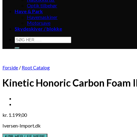
Optik tilbehør
Have & Park
Havemaskiner
Motorsave
Skydeskiver / blokke
Søg
efter:
Forside
/
Root Catalog
Kinetic Honoric Carbon Foam 
kr.
1.199,00
Iversen-Import.dk
KØB HER / SE MERE