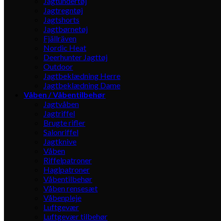
Jagtundertøj
Jagtregntøj
Jagtshorts
Jagtbørnetøj
Fjällräven
Nordic Heat
Deerhunter Jagttøj
Outdoor
Jagtbeklædning Herre
Jagtbeklædning Dame
Våben / Våbentilbehør
Jagtvåben
Jagtriffel
Brugte rifler
Salonriffel
Jagtknive
Våben
Riffelpatroner
Haglpatroner
Våbentilbehør
Våben rensesæt
Våbenpleje
Luftgevær
Luftgevær tilbehør