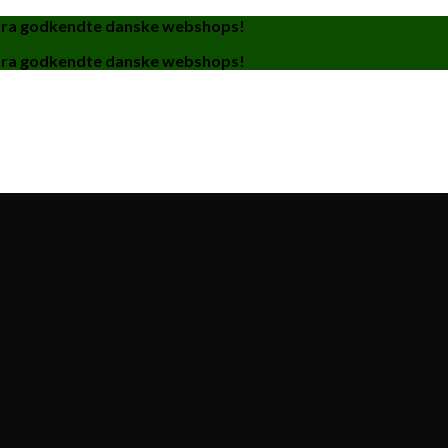
fra godkendte danske webshops!
fra godkendte danske webshops!