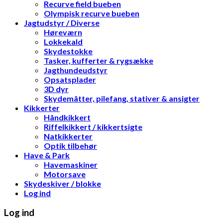
Recurve field bueben
Olympisk recurve bueben
Jagtudstyr / Diverse
Høreværn
Lokkekald
Skydestokke
Tasker, kufferter & rygsække
Jagthundeudstyr
Opsatsplader
3D dyr
Skydemåtter, pilefang, stativer & ansigter
Kikkerter
Håndkikkert
Riffelkikkert / kikkertsigte
Natkikkerter
Optik tilbehør
Have & Park
Havemaskiner
Motorsave
Skydeskiver / blokke
Log ind
Log ind