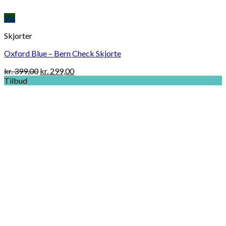
Vis
Skjorter
Oxford Blue – Bern Check Skjorte
Original
Current
kr.
399,00
kr.
299,00
price
price
Tilbud
was:
is:
kr. 399,00.
kr. 299,00.