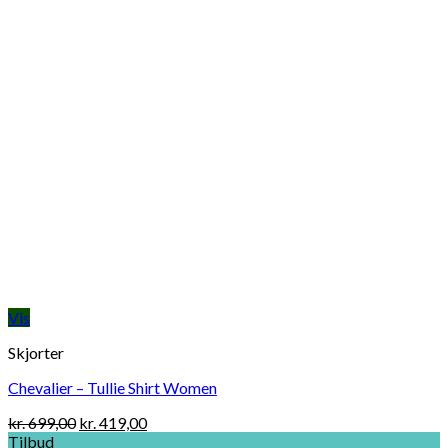
Vis
Skjorter
Chevalier – Tullie Shirt Women
Original
Current
kr.
699,00
kr.
419,00
price
price
Tilbud