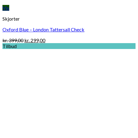
Vis
Skjorter
Oxford Blue – London Tattersall Check
Original
Current
kr.
399,00
kr.
299,00
price
price
Tilbud
was:
is:
kr. 399,00.
kr. 299,00.