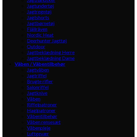
Jagtundertøj
Jagtregntøj
Jagtshorts
Jagtbørnetøj
Fjällräven
Nordic Heat
Deerhunter Jagttøj
Outdoor
Jagtbeklædning Herre
Jagtbeklædning Dame
Våben / Våbentilbehør
Jagtvåben
Jagtriffel
Brugte rifler
Salonriffel
Jagtknive
Våben
Riffelpatroner
Haglpatroner
Våbentilbehør
Våben rensesæt
Våbenpleje
Luftgevær