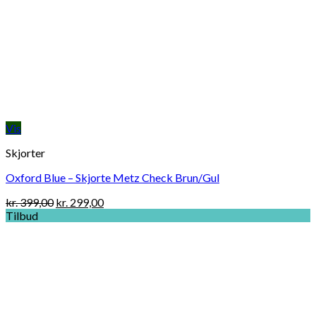
Vis
Skjorter
Oxford Blue – Skjorte Metz Check Brun/Gul
Original
Current
kr.
399,00
kr.
299,00
price
price
Tilbud
was:
is:
kr. 399,00.
kr. 299,00.