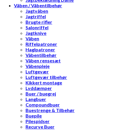
Våben / Våbentilbehør
Jagtvåben
Jagtriffel
Brugte rifler
Salonriffel
Jagtknive
Våben
Riffelpatroner
Haglpatroner
Våbentilbehør
Våben rensesæt
Våbenpleje
Luftgevær
Luftgevær tilbehør
Kikkert montage
Lyddæmper
Buer / buegrej
Langbuer
Compoundbuer
Buestrenge & Tilbehør
Buepile
Pilespidser
Recurve Buer