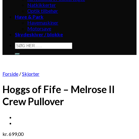
Natkikkerter
Optik tilbehør
Have & Park
Havemaskiner
Motorsave
Skydeskiver / blokke
Søg
efter:
Forside
/
Skjorter
Hoggs of Fife – Melrose II
Crew Pullover
kr.
699,00