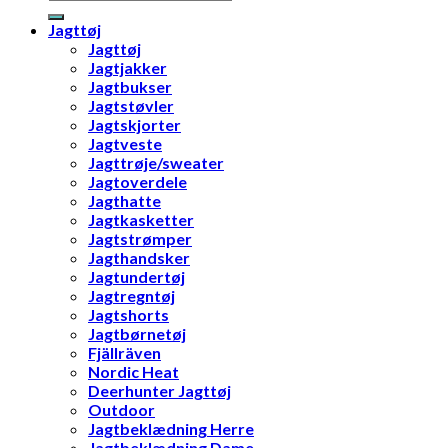
efter:
Jagttøj
Jagttøj
Jagtjakker
Jagtbukser
Jagtstøvler
Jagtskjorter
Jagtveste
Jagttrøje/sweater
Jagtoverdele
Jagthatte
Jagtkasketter
Jagtstrømper
Jagthandsker
Jagtundertøj
Jagtregntøj
Jagtshorts
Jagtbørnetøj
Fjällräven
Nordic Heat
Deerhunter Jagttøj
Outdoor
Jagtbeklædning Herre
Jagtbeklædning Dame