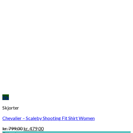
Vis
Skjorter
Chevalier – Scaleby Shooting Fit Shirt Women
Original
Current
kr.
799,00
kr.
479,00