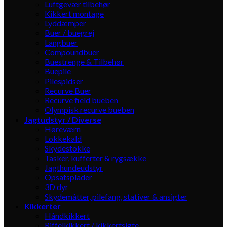
Luftgevær tilbehør
Kikkert montage
Lyddæmper
Buer / buegrej
Langbuer
Compoundbuer
Buestrenge & Tilbehør
Buepile
Pilespidser
Recurve Buer
Recurve field bueben
Olympisk recurve bueben
Jagtudstyr / Diverse
Høreværn
Lokkekald
Skydestokke
Tasker, kufferter & rygsække
Jagthundeudstyr
Opsatsplader
3D dyr
Skydemåtter, pilefang, stativer & ansigter
Kikkerter
Håndkikkert
Riffelkikkert / kikkertsigte