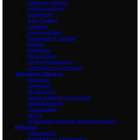
Luftgevær tilbehør
Kikkert montage
Lyddæmper
Buer / buegrej
Langbuer
Compoundbuer
Buestrenge & Tilbehør
Buepile
Pilespidser
Recurve Buer
Recurve field bueben
Olympisk recurve bueben
Jagtudstyr / Diverse
Høreværn
Lokkekald
Skydestokke
Tasker, kufferter & rygsække
Jagthundeudstyr
Opsatsplader
3D dyr
Skydemåtter, pilefang, stativer & ansigter
Kikkerter
Håndkikkert
Riffelkikkert / kikkertsigte