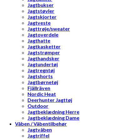
Jagtbukser
Jagtstøvler
Jagtskjorter
Jagtveste
Jagttrøje/sweater
Jagtoverdele
Jagthatte
Jagtkasketter
Jagtstrømper
Jagthandsker
Jagtundertøj
Jagtregntøj
Jagtshorts
Jagtbørnetøj
Fjällräven
Nordic Heat
Deerhunter Jagttøj
Outdoor
Jagtbeklædning Herre
Jagtbeklædning Dame
Våben / Våbentilbehør
Jagtvåben
Jagtriffel