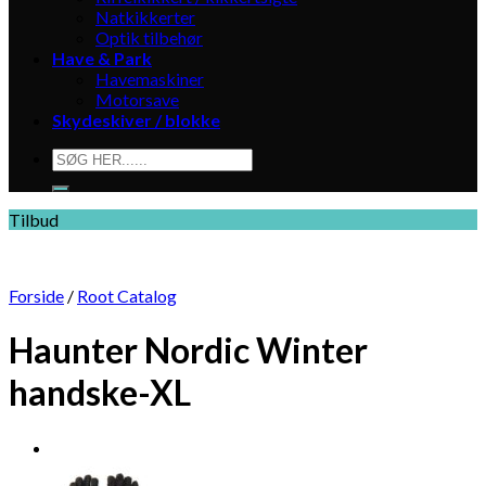
Natkikkerter
Optik tilbehør
Have & Park
Havemaskiner
Motorsave
Skydeskiver / blokke
Søg
efter:
Tilbud
Forside
/
Root Catalog
Haunter Nordic Winter
handske-XL