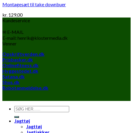
Montagesæt til take downbuer
kr.
129,00
Kundeservice
✉ E-MAIL
E-mail: henrik@klostermedia.dk
Venner
Opskriftverden.dk
Prisbasker.dk
Onlinefitness.dk
Hyggestedet.dk
Satana.dk
Shus.dk
Robotanmeldelse.dk
Søg
efter:
Jagttøj
Jagttøj
Jagtjakker