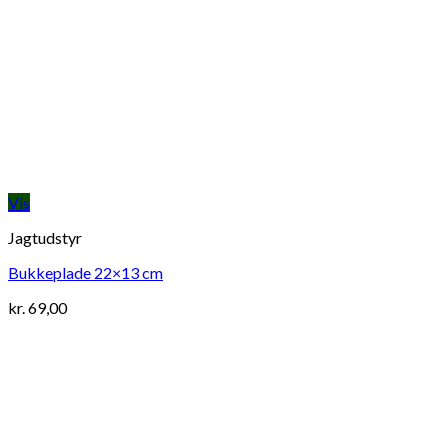
Vis
Jagtudstyr
Bukkeplade 22×13 cm
kr.
69,00