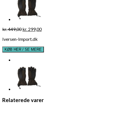
Original
Current
kr.
449,00
kr.
299,00
price
price
Iversen-Import.dk
was:
is:
kr. 449,00.
kr. 299,00.
KØB HER / SE MERE
Relaterede varer