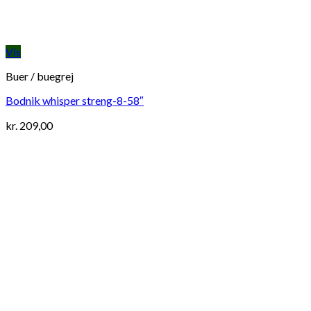
Vis
Buer / buegrej
Bodnik whisper streng-8-58″
kr.
209,00