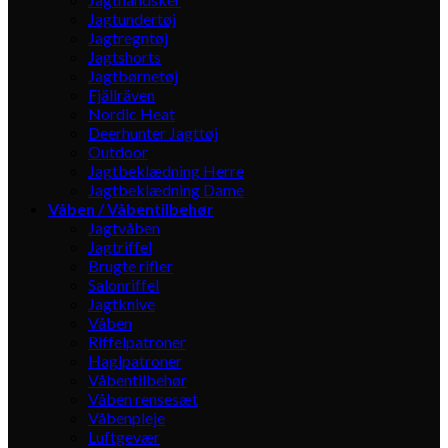
Jagtundertøj
Jagtregntøj
Jagtshorts
Jagtbørnetøj
Fjällräven
Nordic Heat
Deerhunter Jagttøj
Outdoor
Jagtbeklædning Herre
Jagtbeklædning Dame
Våben / Våbentilbehør
Jagtvåben
Jagtriffel
Brugte rifler
Salonriffel
Jagtknive
Våben
Riffelpatroner
Haglpatroner
Våbentilbehør
Våben rensesæt
Våbenpleje
Luftgevær