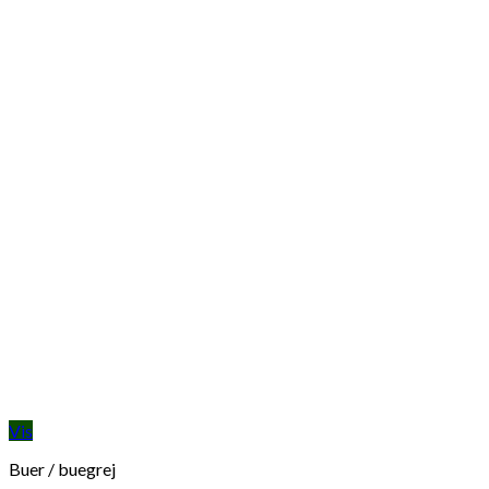
Vis
Buer / buegrej