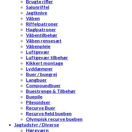
Brugte rifler
Salonriffel
Jagtknive
Våben
Riffelpatroner
Haglpatroner
Våbentilbehør
Våben rensesæt
Våbenpleje
Luftgevær
Luftgevær tilbehør
Kikkert montage
Lyddæmper
Buer / buegrej
Langbuer
Compoundbuer
Buestrenge & Tilbehør
Buepile
Pilespidser
Recurve Buer
Recurve field bueben
Olympisk recurve bueben
Jagtudstyr / Diverse
Høreværn