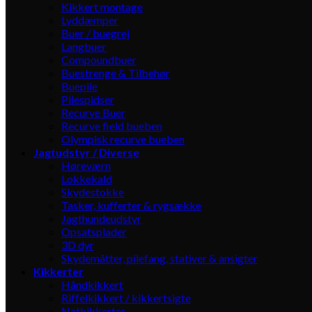
Kikkert montage
Lyddæmper
Buer / buegrej
Langbuer
Compoundbuer
Buestrenge & Tilbehør
Buepile
Pilespidser
Recurve Buer
Recurve field bueben
Olympisk recurve bueben
Jagtudstyr / Diverse
Høreværn
Lokkekald
Skydestokke
Tasker, kufferter & rygsække
Jagthundeudstyr
Opsatsplader
3D dyr
Skydemåtter, pilefang, stativer & ansigter
Kikkerter
Håndkikkert
Riffelkikkert / kikkertsigte
Natkikkerter