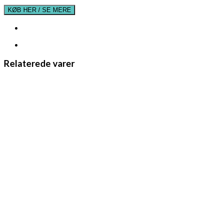
KØB HER / SE MERE
Relaterede varer