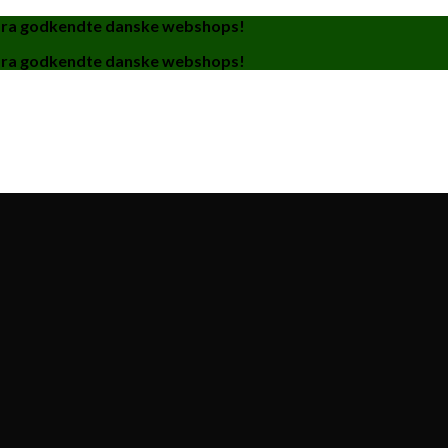
fra godkendte danske webshops!
fra godkendte danske webshops!