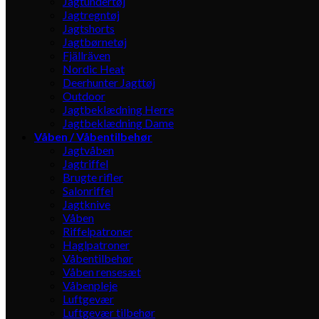
Jagtundertøj
Jagtregntøj
Jagtshorts
Jagtbørnetøj
Fjällräven
Nordic Heat
Deerhunter Jagttøj
Outdoor
Jagtbeklædning Herre
Jagtbeklædning Dame
Våben / Våbentilbehør
Jagtvåben
Jagtriffel
Brugte rifler
Salonriffel
Jagtknive
Våben
Riffelpatroner
Haglpatroner
Våbentilbehør
Våben rensesæt
Våbenpleje
Luftgevær
Luftgevær tilbehør