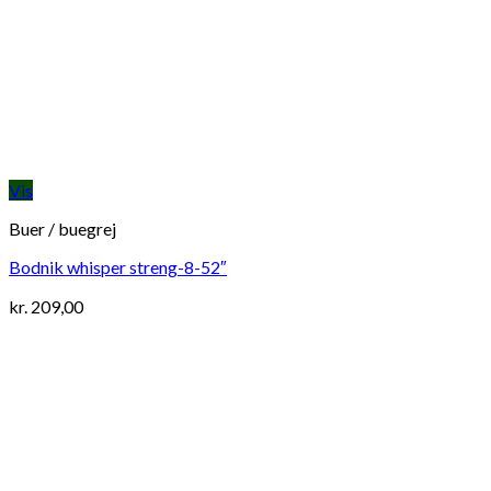
Vis
Buer / buegrej
Bodnik whisper streng-8-52″
kr.
209,00