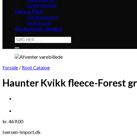
Optik tilbehør
Have & Park
Havemaskiner
Motorsave
Skydeskiver / blokke
Søg
efter:
Forside
/
Root Catalog
Haunter Kvikk fleece-Forest g
kr.
469,00
Iversen-Import.dk