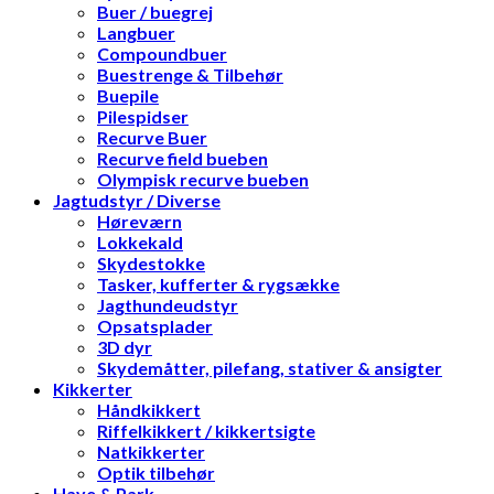
Buer / buegrej
Langbuer
Compoundbuer
Buestrenge & Tilbehør
Buepile
Pilespidser
Recurve Buer
Recurve field bueben
Olympisk recurve bueben
Jagtudstyr / Diverse
Høreværn
Lokkekald
Skydestokke
Tasker, kufferter & rygsække
Jagthundeudstyr
Opsatsplader
3D dyr
Skydemåtter, pilefang, stativer & ansigter
Kikkerter
Håndkikkert
Riffelkikkert / kikkertsigte
Natkikkerter
Optik tilbehør
Have & Park