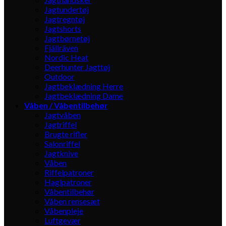
Jagtundertøj
Jagtregntøj
Jagtshorts
Jagtbørnetøj
Fjällräven
Nordic Heat
Deerhunter Jagttøj
Outdoor
Jagtbeklædning Herre
Jagtbeklædning Dame
Våben / Våbentilbehør
Jagtvåben
Jagtriffel
Brugte rifler
Salonriffel
Jagtknive
Våben
Riffelpatroner
Haglpatroner
Våbentilbehør
Våben rensesæt
Våbenpleje
Luftgevær