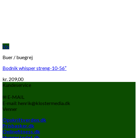
Vis
Buer / buegrej
Bodnik whisper streng-10-56″
kr.
209,00
Kundeservice
✉ E-MAIL
E-mail: henrik@klostermedia.dk
Venner
Opskriftverden.dk
Prisbasker.dk
Onlinefitness.dk
Hyggestedet.dk