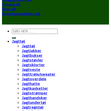
Satana.dk
Shus.dk
Robotanmeldelse.dk
Søg
efter:
Jagttøj
Jagttøj
Jagtjakker
Jagtbukser
Jagtstøvler
Jagtskjorter
Jagtveste
Jagttrøje/sweater
Jagtoverdele
Jagthatte
Jagtkasketter
Jagtstrømper
Jagthandsker
Jagtundertøj
Jagtregntøj