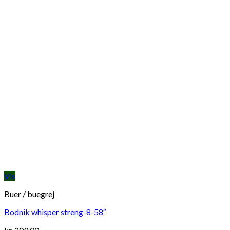
Vis
Buer / buegrej
Bodnik whisper streng-8-58″