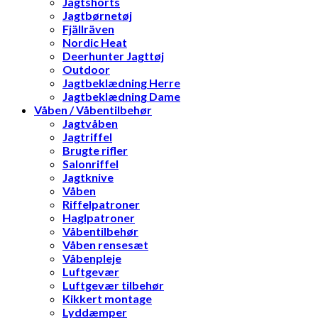
Jagtshorts
Jagtbørnetøj
Fjällräven
Nordic Heat
Deerhunter Jagttøj
Outdoor
Jagtbeklædning Herre
Jagtbeklædning Dame
Våben / Våbentilbehør
Jagtvåben
Jagtriffel
Brugte rifler
Salonriffel
Jagtknive
Våben
Riffelpatroner
Haglpatroner
Våbentilbehør
Våben rensesæt
Våbenpleje
Luftgevær
Luftgevær tilbehør
Kikkert montage
Lyddæmper