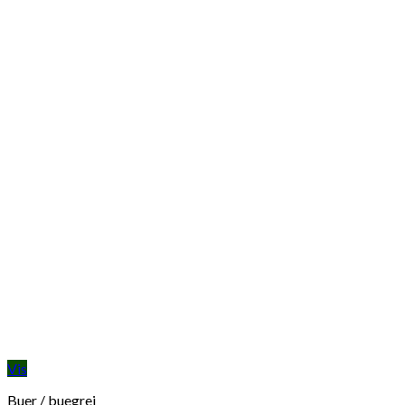
Vis
Buer / buegrej