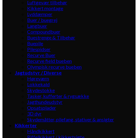
Luftgevær tilbehør
Kikkert montage
Lyddæmper
Buer / buegrej
Langbuer
Compoundbuer
Buestrenge & Tilbehør
Buepile
Pilespidser
Recurve Buer
Recurve field bueben
Olympisk recurve bueben
Jagtudstyr / Diverse
Høreværn
Lokkekald
Skydestokke
Tasker, kufferter & rygsække
Jagthundeudstyr
Opsatsplader
3D dyr
Skydemåtter, pilefang, stativer & ansigter
Kikkerter
Håndkikkert
Riffelkikkert / kikkertsigte