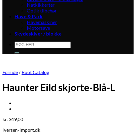
Natkikkerter
Optik tilbehør
Have & Park
Havemaskiner
Motorsave
Skydeskiver / blokke
Søg
efter:
Forside
/
Root Catalog
Haunter Eild skjorte-Blå-L
kr.
349,00
Iversen-Import.dk