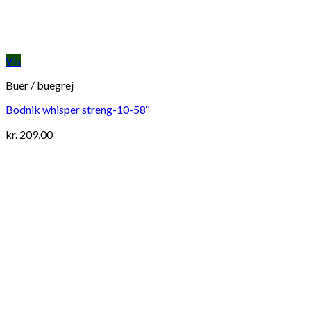
Vis
Buer / buegrej
Bodnik whisper streng-10-58″
kr.
209,00