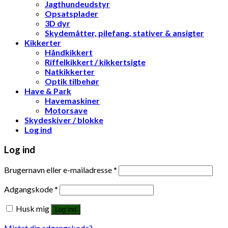
Jagthundeudstyr
Opsatsplader
3D dyr
Skydemåtter, pilefang, stativer & ansigter
Kikkerter
Håndkikkert
Riffelkikkert / kikkertsigte
Natkikkerter
Optik tilbehør
Have & Park
Havemaskiner
Motorsave
Skydeskiver / blokke
Log ind
Log ind
Brugernavn eller e-mailadresse
*
Adgangskode
*
Husk mig
Log ind
Mistet din adgangskode?