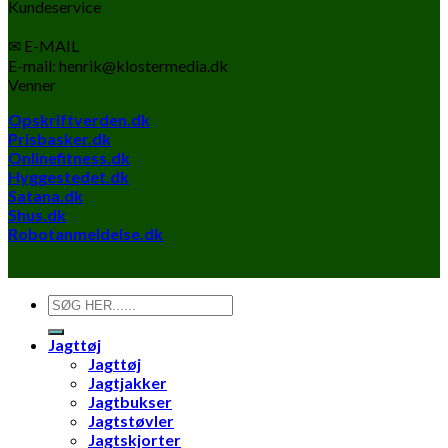
Kundeservice
✉ E-MAIL
E-mail: henrik@klostermedia.dk
Venner
Opskriftverden.dk
Prisbasker.dk
Onlinefitness.dk
Hyggestedet.dk
Satana.dk
Shus.dk
Robotanmeldelse.dk
Søg
efter:
Jagttøj
Jagttøj
Jagtjakker
Jagtbukser
Jagtstøvler
Jagtskjorter