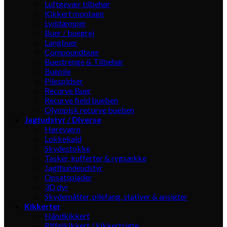
Luftgevær tilbehør
Kikkert montage
Lyddæmper
Buer / buegrej
Langbuer
Compoundbuer
Buestrenge & Tilbehør
Buepile
Pilespidser
Recurve Buer
Recurve field bueben
Olympisk recurve bueben
Jagtudstyr / Diverse
Høreværn
Lokkekald
Skydestokke
Tasker, kufferter & rygsække
Jagthundeudstyr
Opsatsplader
3D dyr
Skydemåtter, pilefang, stativer & ansigter
Kikkerter
Håndkikkert
Riffelkikkert / kikkertsigte