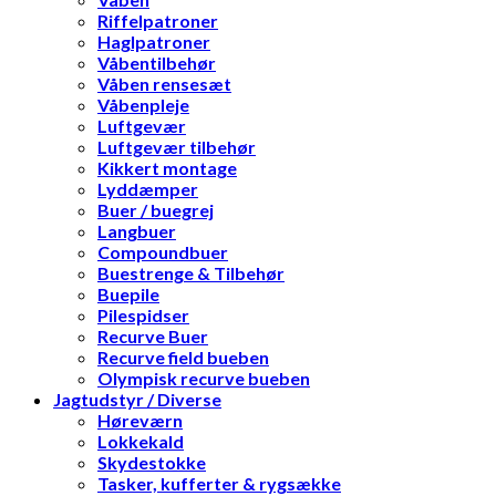
Riffelpatroner
Haglpatroner
Våbentilbehør
Våben rensesæt
Våbenpleje
Luftgevær
Luftgevær tilbehør
Kikkert montage
Lyddæmper
Buer / buegrej
Langbuer
Compoundbuer
Buestrenge & Tilbehør
Buepile
Pilespidser
Recurve Buer
Recurve field bueben
Olympisk recurve bueben
Jagtudstyr / Diverse
Høreværn
Lokkekald
Skydestokke
Tasker, kufferter & rygsække