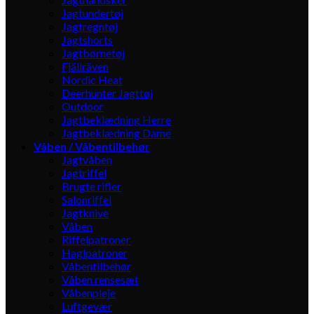
Jagtundertøj
Jagtregntøj
Jagtshorts
Jagtbørnetøj
Fjällräven
Nordic Heat
Deerhunter Jagttøj
Outdoor
Jagtbeklædning Herre
Jagtbeklædning Dame
Våben / Våbentilbehør
Jagtvåben
Jagtriffel
Brugte rifler
Salonriffel
Jagtknive
Våben
Riffelpatroner
Haglpatroner
Våbentilbehør
Våben rensesæt
Våbenpleje
Luftgevær