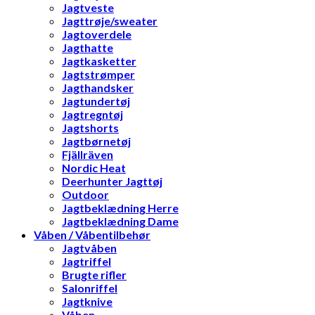
Jagtveste
Jagttrøje/sweater
Jagtoverdele
Jagthatte
Jagtkasketter
Jagtstrømper
Jagthandsker
Jagtundertøj
Jagtregntøj
Jagtshorts
Jagtbørnetøj
Fjällräven
Nordic Heat
Deerhunter Jagttøj
Outdoor
Jagtbeklædning Herre
Jagtbeklædning Dame
Våben / Våbentilbehør
Jagtvåben
Jagtriffel
Brugte rifler
Salonriffel
Jagtknive
Våben