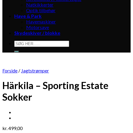
Natkikkerter
Optik tilbehør
Have & Park
Havemaskiner
Motorsave
Skydeskiver / blokke
Søg
efter:
Forside
/
Jagtstrømper
Härkila – Sporting Estate
Sokker
kr.
499,00