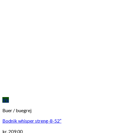
Vis
Buer / buegrej
Bodnik whisper streng-8-52″
kr.
209,00