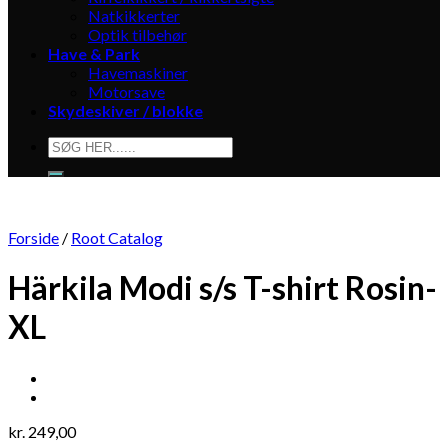
Natkikkerter
Optik tilbehør
Have & Park
Havemaskiner
Motorsave
Skydeskiver / blokke
Søg
efter:
Forside
/
Root Catalog
Härkila Modi s/s T-shirt Rosin-
XL
kr.
249,00