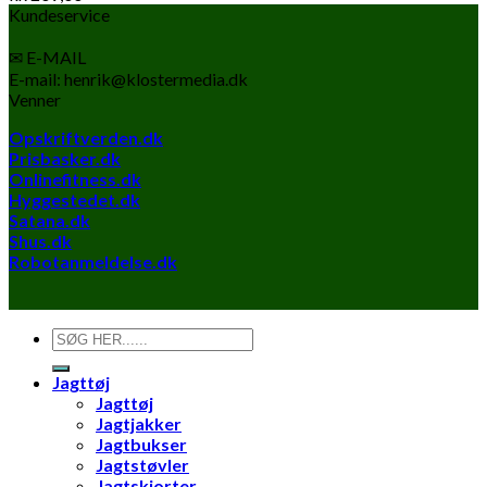
Kundeservice
✉ E-MAIL
E-mail: henrik@klostermedia.dk
Venner
Opskriftverden.dk
Prisbasker.dk
Onlinefitness.dk
Hyggestedet.dk
Satana.dk
Shus.dk
Robotanmeldelse.dk
Søg
efter:
Jagttøj
Jagttøj
Jagtjakker
Jagtbukser
Jagtstøvler
Jagtskjorter