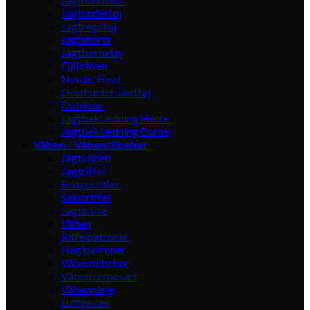
Jagtundertøj
Jagtregntøj
Jagtshorts
Jagtbørnetøj
Fjällräven
Nordic Heat
Deerhunter Jagttøj
Outdoor
Jagtbeklædning Herre
Jagtbeklædning Dame
Våben / Våbentilbehør
Jagtvåben
Jagtriffel
Brugte rifler
Salonriffel
Jagtknive
Våben
Riffelpatroner
Haglpatroner
Våbentilbehør
Våben rensesæt
Våbenpleje
Luftgevær