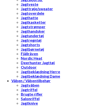
Jagtveste
Jagttrøje/sweater
Jagtoverdele
Jagthatte
Jagtkasketter
Jagtstrømper
Jagthandsker
Jagtundertøj
Jagtregntøj
Jagtshorts
Jagtbørnetøj
Fjällräven
Nordic Heat
Deerhunter Jagttøj
Outdoor
Jagtbeklædning Herre
Jagtbeklædning Dame
Våben / Våbentilbehør
Jagtvåben
Jagtriffel
Brugte rifler
Salonriffel
Jagtknive