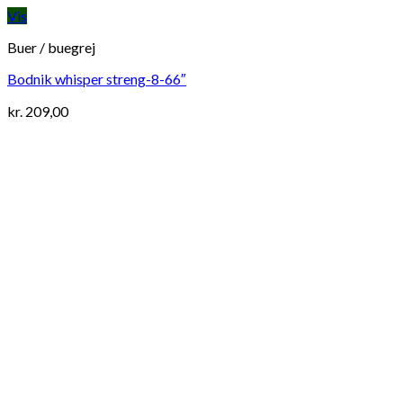
Vis
Buer / buegrej
Bodnik whisper streng-8-66″
kr.
209,00