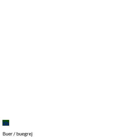
Vis
Buer / buegrej