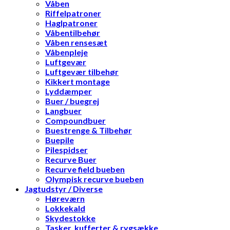
Våben
Riffelpatroner
Haglpatroner
Våbentilbehør
Våben rensesæt
Våbenpleje
Luftgevær
Luftgevær tilbehør
Kikkert montage
Lyddæmper
Buer / buegrej
Langbuer
Compoundbuer
Buestrenge & Tilbehør
Buepile
Pilespidser
Recurve Buer
Recurve field bueben
Olympisk recurve bueben
Jagtudstyr / Diverse
Høreværn
Lokkekald
Skydestokke
Tasker, kufferter & rygsække