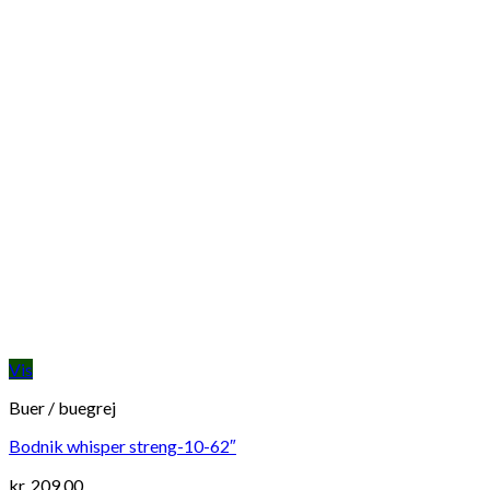
Vis
Buer / buegrej
Bodnik whisper streng-10-62″
kr.
209,00