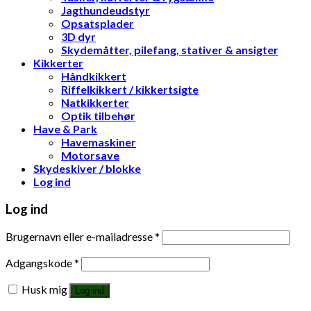
Jagthundeudstyr
Opsatsplader
3D dyr
Skydemåtter, pilefang, stativer & ansigter
Kikkerter
Håndkikkert
Riffelkikkert / kikkertsigte
Natkikkerter
Optik tilbehør
Have & Park
Havemaskiner
Motorsave
Skydeskiver / blokke
Log ind
Log ind
Brugernavn eller e-mailadresse
*
Adgangskode
*
Husk mig
Log ind