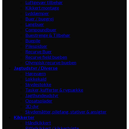
Luftgevær tilbehør
Kikkert montage
Lyddæmper
Buer / buegrej
Langbuer
Compoundbuer
Buestrenge & Tilbehør
Buepile
Pilespidser
Recurve Buer
Recurve field bueben
Olympisk recurve bueben
Jagtudstyr / Diverse
Høreværn
Lokkekald
Skydestokke
Tasker, kufferter & rygsække
Jagthundeudstyr
Opsatsplader
3D dyr
Skydemåtter, pilefang, stativer & ansigter
Kikkerter
Håndkikkert
Riffelkikkert / kikkertsigte