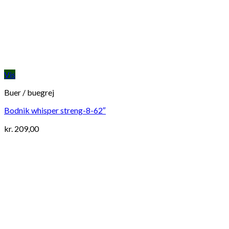
Vis
Buer / buegrej
Bodnik whisper streng-8-62″
kr.
209,00