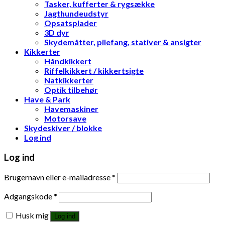
Tasker, kufferter & rygsække
Jagthundeudstyr
Opsatsplader
3D dyr
Skydemåtter, pilefang, stativer & ansigter
Kikkerter
Håndkikkert
Riffelkikkert / kikkertsigte
Natkikkerter
Optik tilbehør
Have & Park
Havemaskiner
Motorsave
Skydeskiver / blokke
Log ind
Log ind
Brugernavn eller e-mailadresse
*
Adgangskode
*
Husk mig
Log ind