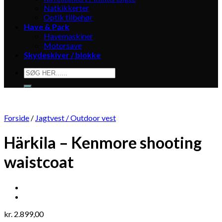
Natkikkerter
Optik tilbehør
Have & Park
Havemaskiner
Motorsave
Skydeskiver / blokke
Søg
efter:
Forside
/
Jagtvest / Outdoor vest
Härkila – Kenmore shooting
waistcoat
kr.
2.899,00