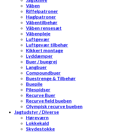
Våben
Riffelpatroner
Haglpatroner
Våbentilbehør
Våben rensesæt
Våbenpleje
Luftgevær
Luftgevær tilbehør
Kikkert montage
Lyddæmper
Buer / buegrej
Langbuer
Compoundbuer
Buestrenge & Tilbehør
Buepile
Pilespidser
Recurve Buer
Recurve field bueben
Olympisk recurve bueben
Jagtudstyr / Diverse
Høreværn
Lokkekald
Skydestokke