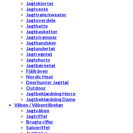
Jagtskjorter
Jagtveste
Jagttrøje/sweater
Jagtoverdele
Jagthatte
Jagtkasketter
Jagtstrømper
Jagthandsker
Jagtundertøj
Jagtregntøj
Jagtshorts
Jagtbørnetøj
Fjällräven
Nordic Heat
Deerhunter Jagttøj
Outdoor
Jagtbeklædning Herre
Jagtbeklædning Dame
Våben / Våbentilbehør
Jagtvåben
Jagtriffel
Brugte rifler
Salonriffel
Jagtknive