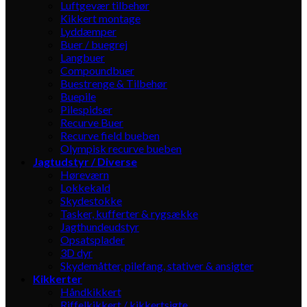
Luftgevær tilbehør
Kikkert montage
Lyddæmper
Buer / buegrej
Langbuer
Compoundbuer
Buestrenge & Tilbehør
Buepile
Pilespidser
Recurve Buer
Recurve field bueben
Olympisk recurve bueben
Jagtudstyr / Diverse
Høreværn
Lokkekald
Skydestokke
Tasker, kufferter & rygsække
Jagthundeudstyr
Opsatsplader
3D dyr
Skydemåtter, pilefang, stativer & ansigter
Kikkerter
Håndkikkert
Riffelkikkert / kikkertsigte