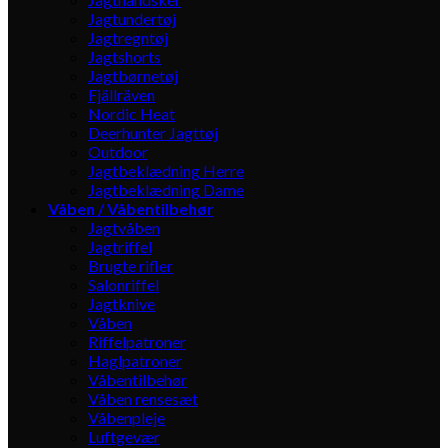
Jagtundertøj
Jagtregntøj
Jagtshorts
Jagtbørnetøj
Fjällräven
Nordic Heat
Deerhunter Jagttøj
Outdoor
Jagtbeklædning Herre
Jagtbeklædning Dame
Våben / Våbentilbehør
Jagtvåben
Jagtriffel
Brugte rifler
Salonriffel
Jagtknive
Våben
Riffelpatroner
Haglpatroner
Våbentilbehør
Våben rensesæt
Våbenpleje
Luftgevær