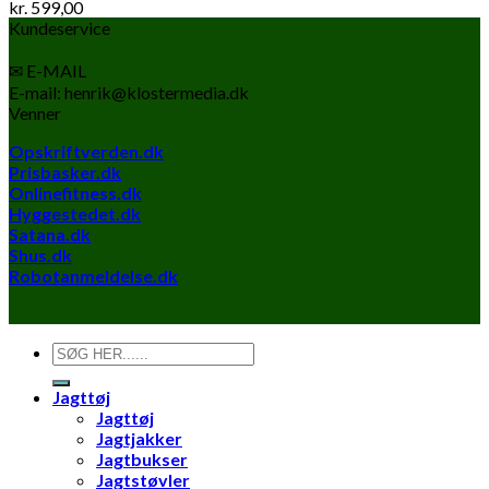
kr.
599,00
Kundeservice
✉ E-MAIL
E-mail: henrik@klostermedia.dk
Venner
Opskriftverden.dk
Prisbasker.dk
Onlinefitness.dk
Hyggestedet.dk
Satana.dk
Shus.dk
Robotanmeldelse.dk
Søg
efter:
Jagttøj
Jagttøj
Jagtjakker
Jagtbukser
Jagtstøvler