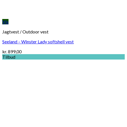
Vis
Jagtvest / Outdoor vest
Seeland – Winster Lady softshell vest
kr.
899,00
Tilbud