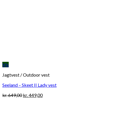
Vis
Jagtvest / Outdoor vest
Seeland – Skeet II Lady vest
Original
Current
kr.
649,00
kr.
449,00
price
price
was:
is:
kr. 649,00.
kr. 449,00.