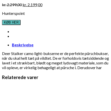
Original
Current
kr.
2.299,00
kr.
2.199,00
price
price
Hunterspoint
was:
is:
kr. 2.299,00.
kr. 2.199,00.
KØB HER
Beskrivelse
Deer Stalker camo light-bukserne er de perfekte pürschbukser,
når du skal helt tæt på vildtet. De er forholdsvis tætsiddende og
lavet i et strækbart, blødt og meget lydsvagt materiale, som du
vil opleve, er virkelig behageligt at pürsche i. Derudover har
Relaterede varer