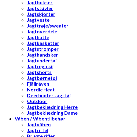
Jagtbukser
Jagtstøvler
Jagtskjorter
Jagtveste
Jagttrøje/sweater
Jagtoverdele
Jagthatte
Jagtkasketter
Jagtstrømper
Jagthandsker
Jagtundertøj
Jagtregntøj
Jagtshorts
Jagtbørnetøj
Fjällräven
Nordic Heat
Deerhunter Jagttøj
Outdoor
Jagtbeklædning Herre
Jagtbeklædning Dame
Våben / Våbentilbehør
Jagtvåben
Jagtriffel
Brugte rifler