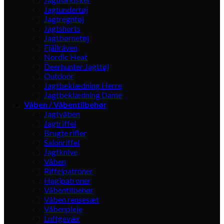
Jagtundertøj
Jagtregntøj
Jagtshorts
Jagtbørnetøj
Fjällräven
Nordic Heat
Deerhunter Jagttøj
Outdoor
Jagtbeklædning Herre
Jagtbeklædning Dame
Våben / Våbentilbehør
Jagtvåben
Jagtriffel
Brugte rifler
Salonriffel
Jagtknive
Våben
Riffelpatroner
Haglpatroner
Våbentilbehør
Våben rensesæt
Våbenpleje
Luftgevær