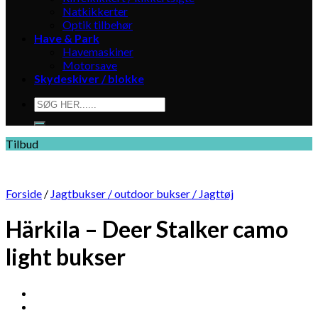
Natkikkerter
Optik tilbehør
Have & Park
Havemaskiner
Motorsave
Skydeskiver / blokke
Søg
efter:
Tilbud
Forside
/
Jagtbukser / outdoor bukser / Jagttøj
Härkila – Deer Stalker camo
light bukser