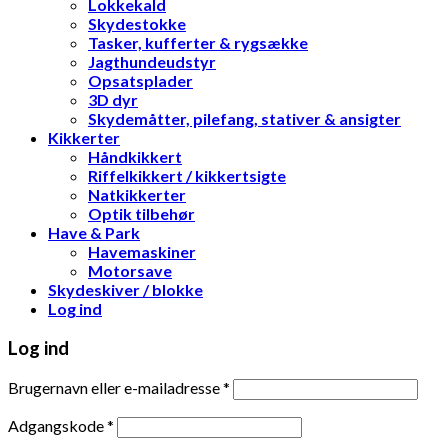
Lokkekald
Skydestokke
Tasker, kufferter & rygsække
Jagthundeudstyr
Opsatsplader
3D dyr
Skydemåtter, pilefang, stativer & ansigter
Kikkerter
Håndkikkert
Riffelkikkert / kikkertsigte
Natkikkerter
Optik tilbehør
Have & Park
Havemaskiner
Motorsave
Skydeskiver / blokke
Log ind
Log ind
Brugernavn eller e-mailadresse
*
Adgangskode
*