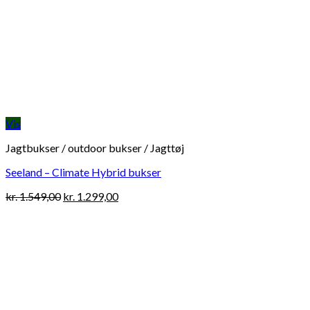
Vis
Jagtbukser / outdoor bukser / Jagttøj
Seeland – Climate Hybrid bukser
Original
Current
kr.
1.549,00
kr.
1.299,00
price
price
was:
is:
kr. 1.549,00.
kr. 1.299,00.