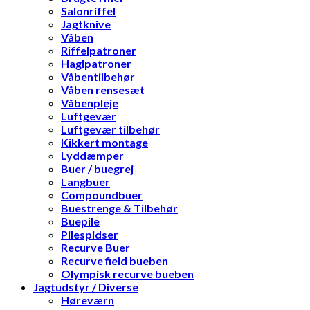
Salonriffel
Jagtknive
Våben
Riffelpatroner
Haglpatroner
Våbentilbehør
Våben rensesæt
Våbenpleje
Luftgevær
Luftgevær tilbehør
Kikkert montage
Lyddæmper
Buer / buegrej
Langbuer
Compoundbuer
Buestrenge & Tilbehør
Buepile
Pilespidser
Recurve Buer
Recurve field bueben
Olympisk recurve bueben
Jagtudstyr / Diverse
Høreværn