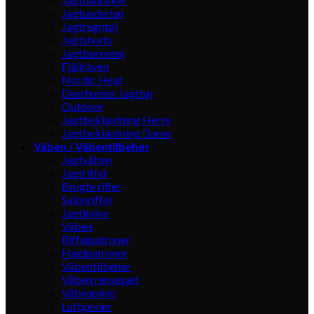
Jagtundertøj
Jagtregntøj
Jagtshorts
Jagtbørnetøj
Fjällräven
Nordic Heat
Deerhunter Jagttøj
Outdoor
Jagtbeklædning Herre
Jagtbeklædning Dame
Våben / Våbentilbehør
Jagtvåben
Jagtriffel
Brugte rifler
Salonriffel
Jagtknive
Våben
Riffelpatroner
Haglpatroner
Våbentilbehør
Våben rensesæt
Våbenpleje
Luftgevær