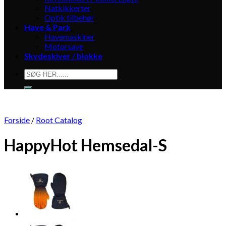
Natkikkerter
Optik tilbehør
Have & Park
Havemaskiner
Motorsave
Skydeskiver / blokke
Søg
efter:
Forside
/
Root Catalog
HappyHot Hemsedal-S