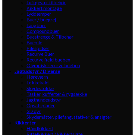
Luftgevær tilbehør
Kikkert montage
Lyddæmper
Buer / buegrej
Langbuer
Compoundbuer
Buestrenge & Tilbehør
Buepile
Pilespidser
Recurve Buer
Recurve field bueben
Olympisk recurve bueben
Jagtudstyr / Diverse
Høreværn
Lokkekald
Skydestokke
Tasker, kufferter & rygsække
Jagthundeudstyr
Opsatsplader
3D dyr
Skydemåtter, pilefang, stativer & ansigter
Kikkerter
Håndkikkert
Riffelkikkert / kikkertsigte