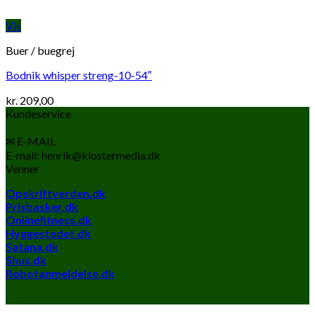
Vis
Buer / buegrej
Bodnik whisper streng-10-54″
kr.
209,00
Kundeservice
✉ E-MAIL
E-mail: henrik@klostermedia.dk
Venner
Opskriftverden.dk
Prisbasker.dk
Onlinefitness.dk
Hyggestedet.dk
Satana.dk
Shus.dk
Robotanmeldelse.dk