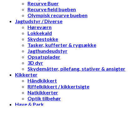
Recurve Buer
Recurve field bueben
Olympisk recurve bueben
Jagtudstyr / Diverse
Høreværn
Lokkekald
Skydestokke
Tasker, kufferter & rygsække
Jagthundeudstyr
Opsatsplader
3D dyr
Skydemåtter, pilefang, stativer & ansigter
Kikkerter
Håndkikkert
Riffelkikkert / kikkertsigte
Natkikkerter
Optik tilbehør
Have & Park
Havemaskiner
Motorsave
Skydeskiver / blokke
Log ind