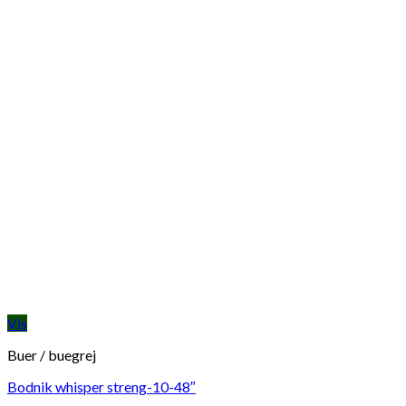
Vis
Buer / buegrej
Bodnik whisper streng-10-48″