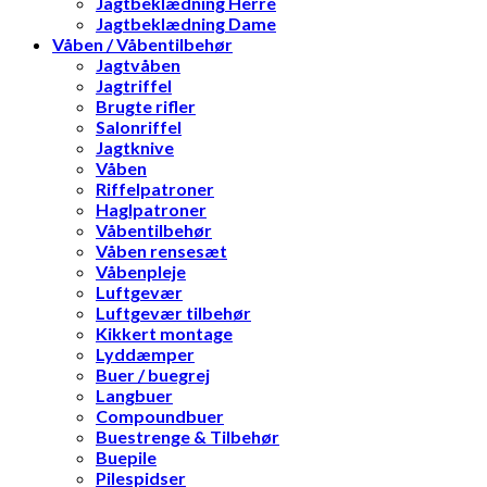
Jagtbeklædning Herre
Jagtbeklædning Dame
Våben / Våbentilbehør
Jagtvåben
Jagtriffel
Brugte rifler
Salonriffel
Jagtknive
Våben
Riffelpatroner
Haglpatroner
Våbentilbehør
Våben rensesæt
Våbenpleje
Luftgevær
Luftgevær tilbehør
Kikkert montage
Lyddæmper
Buer / buegrej
Langbuer
Compoundbuer
Buestrenge & Tilbehør
Buepile
Pilespidser