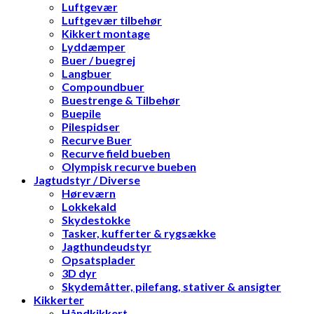
Luftgevær
Luftgevær tilbehør
Kikkert montage
Lyddæmper
Buer / buegrej
Langbuer
Compoundbuer
Buestrenge & Tilbehør
Buepile
Pilespidser
Recurve Buer
Recurve field bueben
Olympisk recurve bueben
Jagtudstyr / Diverse
Høreværn
Lokkekald
Skydestokke
Tasker, kufferter & rygsække
Jagthundeudstyr
Opsatsplader
3D dyr
Skydemåtter, pilefang, stativer & ansigter
Kikkerter
Håndkikkert