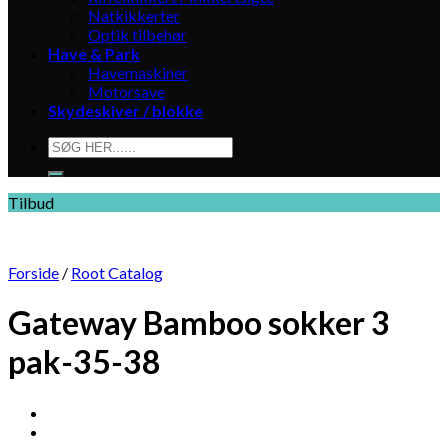
Natkikkerter
Optik tilbehør
Have & Park
Havemaskiner
Motorsave
Skydeskiver / blokke
Søg
efter:
Tilbud
Forside
/
Root Catalog
Gateway Bamboo sokker 3
pak-35-38