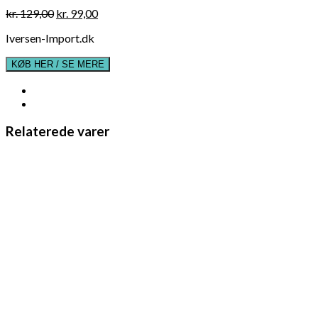
Original
Current
kr.
129,00
kr.
99,00
price
price
Iversen-Import.dk
was:
is:
kr. 129,00.
kr. 99,00.
KØB HER / SE MERE
Relaterede varer