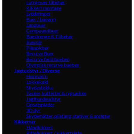
Luftgevær tilbehør
Kikkert montage
Lyddæmper
Buer / buegrej
Langbuer
Compoundbuer
Buestrenge & Tilbehør
Buepile
Pilespidser
Recurve Buer
Recurve field bueben
Olympisk recurve bueben
Jagtudstyr / Diverse
Høreværn
Lokkekald
Skydestokke
Tasker, kufferter & rygsække
Jagthundeudstyr
Opsatsplader
3D dyr
Skydemåtter, pilefang, stativer & ansigter
Kikkerter
Håndkikkert
Riffelkikkert / kikkertsigte