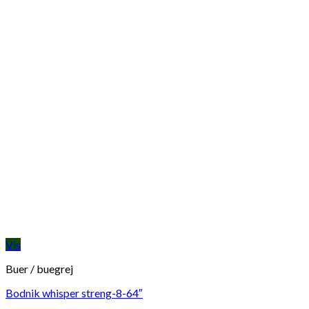
Vis
Buer / buegrej
Bodnik whisper streng-8-64″