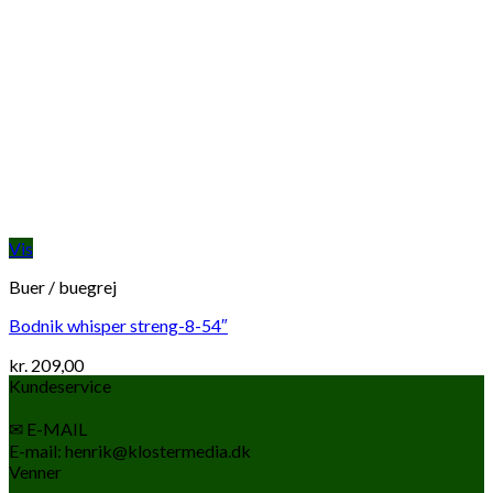
Vis
Buer / buegrej
Bodnik whisper streng-8-54″
kr.
209,00
Kundeservice
✉ E-MAIL
E-mail: henrik@klostermedia.dk
Venner