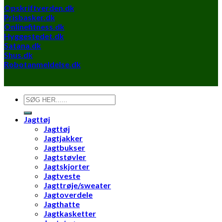
Opskriftverden.dk
Prisbasker.dk
Onlinefitness.dk
Hyggestedet.dk
Satana.dk
Shus.dk
Robotanmeldelse.dk
Søg
efter:
Jagttøj
Jagttøj
Jagtjakker
Jagtbukser
Jagtstøvler
Jagtskjorter
Jagtveste
Jagttrøje/sweater
Jagtoverdele
Jagthatte
Jagtkasketter