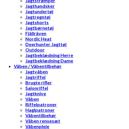
Jagtstrømper
Jagthandsker
Jagtundertøj
Jagtregntøj
Jagtshorts
Jagtbørnetøj
Fjällräven
Nordic Heat
Deerhunter Jagttøj
Outdoor
Jagtbeklædning Herre
Jagtbeklædning Dame
Våben / Våbentilbehør
Jagtvåben
Jagtriffel
Brugte rifler
Salonriffel
Jagtknive
Våben
Riffelpatroner
Haglpatroner
Våbentilbehør
Våben rensesæt
Våbenpleje