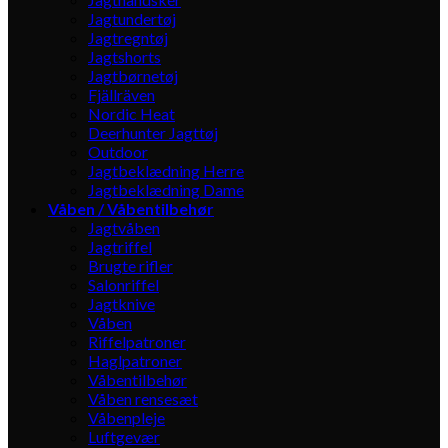
Jagtundertøj
Jagtregntøj
Jagtshorts
Jagtbørnetøj
Fjällräven
Nordic Heat
Deerhunter Jagttøj
Outdoor
Jagtbeklædning Herre
Jagtbeklædning Dame
Våben / Våbentilbehør
Jagtvåben
Jagtriffel
Brugte rifler
Salonriffel
Jagtknive
Våben
Riffelpatroner
Haglpatroner
Våbentilbehør
Våben rensesæt
Våbenpleje
Luftgevær