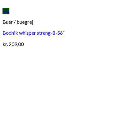
Vis
Buer / buegrej
Bodnik whisper streng-8-56″
kr.
209,00