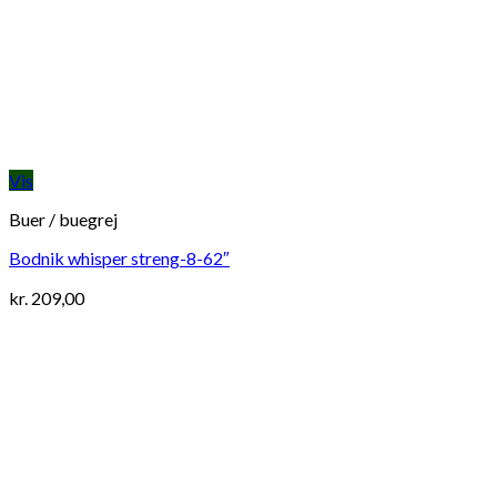
Vis
Buer / buegrej
Bodnik whisper streng-8-62″
kr.
209,00