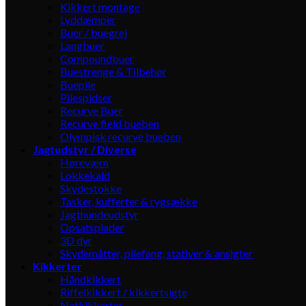
Kikkert montage
Lyddæmper
Buer / buegrej
Langbuer
Compoundbuer
Buestrenge & Tilbehør
Buepile
Pilespidser
Recurve Buer
Recurve field bueben
Olympisk recurve bueben
Jagtudstyr / Diverse
Høreværn
Lokkekald
Skydestokke
Tasker, kufferter & rygsække
Jagthundeudstyr
Opsatsplader
3D dyr
Skydemåtter, pilefang, stativer & ansigter
Kikkerter
Håndkikkert
Riffelkikkert / kikkertsigte
Natkikkerter