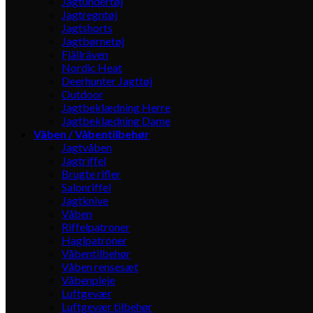
Jagtundertøj
Jagtregntøj
Jagtshorts
Jagtbørnetøj
Fjällräven
Nordic Heat
Deerhunter Jagttøj
Outdoor
Jagtbeklædning Herre
Jagtbeklædning Dame
Våben / Våbentilbehør
Jagtvåben
Jagtriffel
Brugte rifler
Salonriffel
Jagtknive
Våben
Riffelpatroner
Haglpatroner
Våbentilbehør
Våben rensesæt
Våbenpleje
Luftgevær
Luftgevær tilbehør