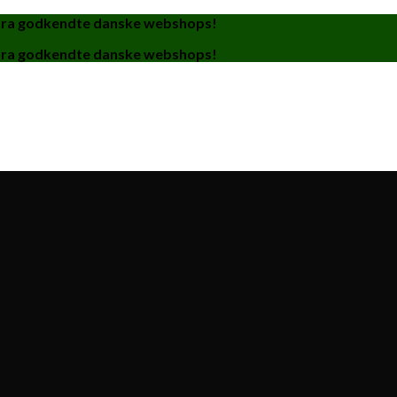
fra godkendte danske webshops!
fra godkendte danske webshops!