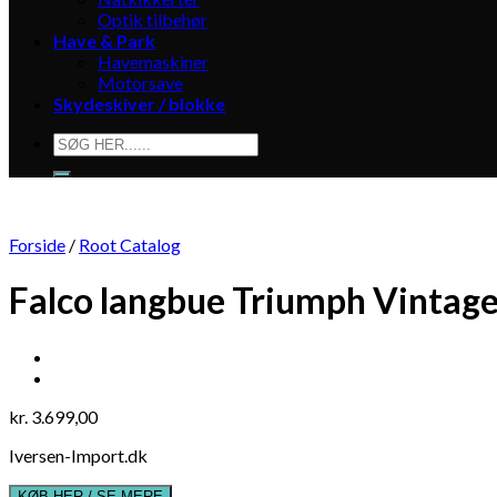
Optik tilbehør
Have & Park
Havemaskiner
Motorsave
Skydeskiver / blokke
Søg
efter:
Forside
/
Root Catalog
Falco langbue Triumph Vintage
kr.
3.699,00
Iversen-Import.dk
KØB HER / SE MERE