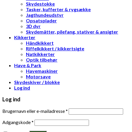
Skydestokke
Tasker, kufferter & rygsække
Jagthundeudstyr
Opsatsplader
3D dyr
Skydemåtter, pilefang, stativer & ansigter
Kikkerter
Håndkikkert
Riffelkikkert / kikkertsigte
Natkikkerter
Optik tilbehør
Have & Park
Havemaskiner
Motorsave
Skydeskiver / blokke
Log ind
Log ind
Brugernavn eller e-mailadresse
*
Adgangskode
*