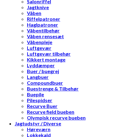
Salonriffel
Jagtknive
Våben
Riffelpatroner
Haglpatroner
Våbentilbehør
Våben rensesæt
Våbenpleje
Luftgevær
Luftgevær tilbehør
Kikkert montage
Lyddæmper
Buer / buegrej
Langbuer
Compoundbuer
Buestrenge & Tilbehør
Buepile
Pilespidser
Recurve Buer
Recurve field bueben
Olympisk recurve bueben
Jagtudstyr / Diverse
Høreværn
Lokkekald