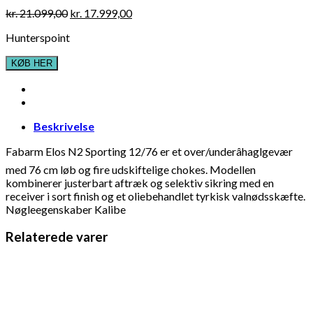
Original
Current
kr.
21.099,00
kr.
17.999,00
price
price
Hunterspoint
was:
is:
kr. 21.099,00.
kr. 17.999,00.
KØB HER
Beskrivelse
Fabarm Elos N2 Sporting 12/76 er et over/underâhaglgevær
med 76 cm løb og fire udskiftelige chokes. Modellen
kombinerer justerbart aftræk og selektiv sikring med en
receiver i sort finish og et oliebehandlet tyrkisk valnødsskæfte.
Nøgleegenskaber Kalibe
Relaterede varer