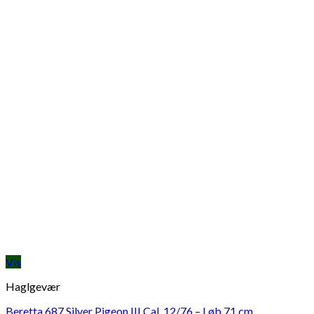
Vis
Haglgevær
Beretta 687 Silver Pigeon III Cal. 12/76 – Løb 71 cm.