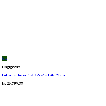
Vis
Haglgevær
Fabarm Classic Cal. 12/76 – Løb 71 cm.
kr.
25.399,00