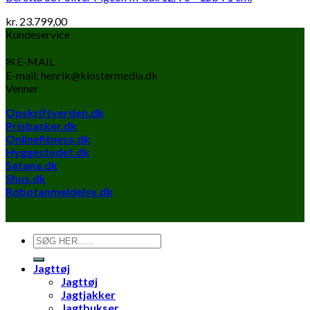
kr.
23.799,00
Kundeservice
✉ E-MAIL
E-mail: henrik@klostermedia.dk
Venner
Opskriftverden.dk
Prisbasker.dk
Onlinefitness.dk
Hyggestedet.dk
Satana.dk
Shus.dk
Robotanmeldelse.dk
Søg
efter:
Jagttøj
Jagttøj
Jagtjakker
Jagtbukser