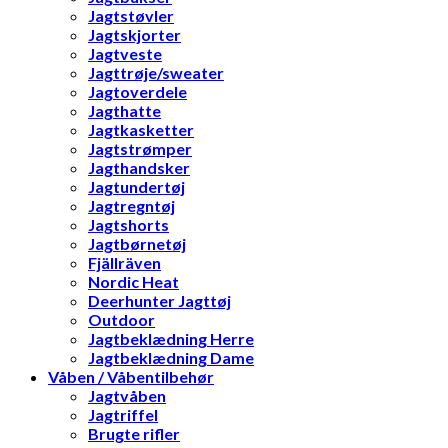
Jagtstøvler
Jagtskjorter
Jagtveste
Jagttrøje/sweater
Jagtoverdele
Jagthatte
Jagtkasketter
Jagtstrømper
Jagthandsker
Jagtundertøj
Jagtregntøj
Jagtshorts
Jagtbørnetøj
Fjällräven
Nordic Heat
Deerhunter Jagttøj
Outdoor
Jagtbeklædning Herre
Jagtbeklædning Dame
Våben / Våbentilbehør
Jagtvåben
Jagtriffel
Brugte rifler