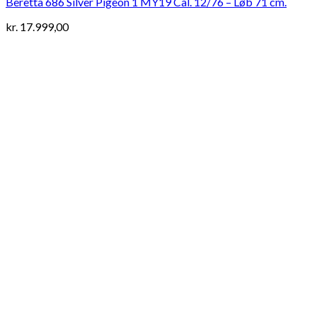
Beretta 686 Silver Pigeon 1 MY19 Cal. 12/76 – Løb 71 cm.
kr.
17.999,00