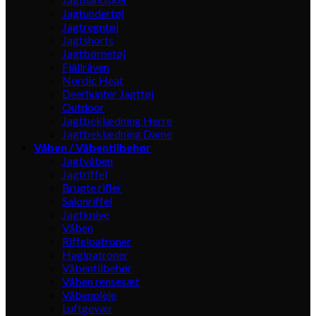
Jagtundertøj
Jagtregntøj
Jagtshorts
Jagtbørnetøj
Fjällräven
Nordic Heat
Deerhunter Jagttøj
Outdoor
Jagtbeklædning Herre
Jagtbeklædning Dame
Våben / Våbentilbehør
Jagtvåben
Jagtriffel
Brugte rifler
Salonriffel
Jagtknive
Våben
Riffelpatroner
Haglpatroner
Våbentilbehør
Våben rensesæt
Våbenpleje
Luftgevær