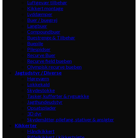
Luftgevær tilbehør
Kikkert montage
Lyddæmper
Buer / buegrej
Langbuer
Compoundbuer
Buestrenge & Tilbehør
Buepile
Pilespidser
Recurve Buer
Recurve field bueben
Olympisk recurve bueben
Jagtudstyr / Diverse
Høreværn
Lokkekald
Skydestokke
Tasker, kufferter & rygsække
Jagthundeudstyr
Opsatsplader
3D dyr
Skydemåtter, pilefang, stativer & ansigter
Kikkerter
Håndkikkert
Riffelkikkert / kikkertsigte