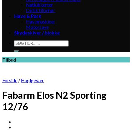
Natkikkerter
Optik tilbehør
Have & Park
Havemaskiner
Motorsave
Skydeskiver / blokke
Søg
efter:
Tilbud
Forside
/
Haglgevær
Fabarm Elos N2 Sporting
12/76