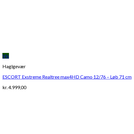
Vis
Haglgevær
ESCORT Exstreme Realtree max4HD Camo 12/76 – Løb 71 cm
kr.
4.999,00