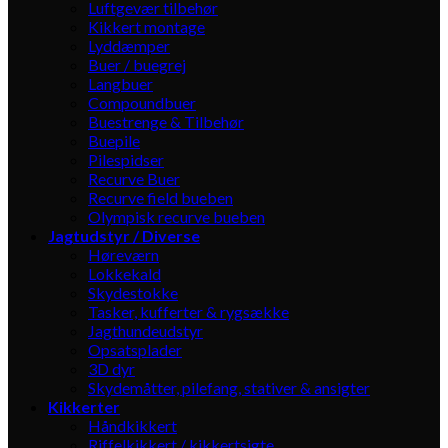
Luftgevær tilbehør
Kikkert montage
Lyddæmper
Buer / buegrej
Langbuer
Compoundbuer
Buestrenge & Tilbehør
Buepile
Pilespidser
Recurve Buer
Recurve field bueben
Olympisk recurve bueben
Jagtudstyr / Diverse
Høreværn
Lokkekald
Skydestokke
Tasker, kufferter & rygsække
Jagthundeudstyr
Opsatsplader
3D dyr
Skydemåtter, pilefang, stativer & ansigter
Kikkerter
Håndkikkert
Riffelkikkert / kikkertsigte