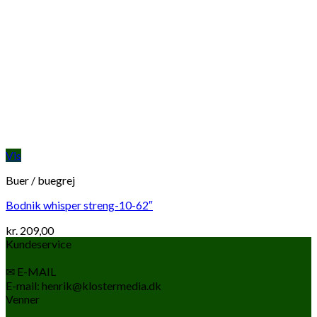
Vis
Buer / buegrej
Bodnik whisper streng-10-62″
kr.
209,00
Kundeservice
✉ E-MAIL
E-mail: henrik@klostermedia.dk
Venner