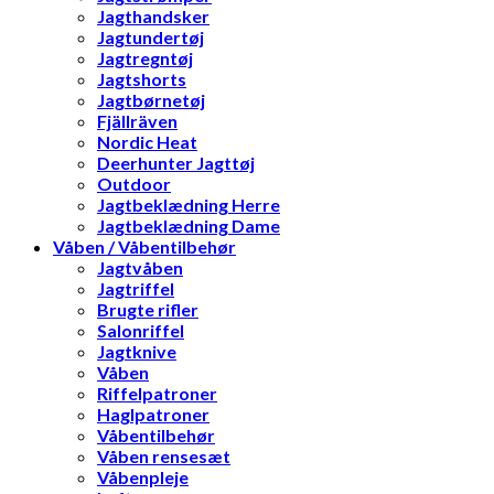
Jagthandsker
Jagtundertøj
Jagtregntøj
Jagtshorts
Jagtbørnetøj
Fjällräven
Nordic Heat
Deerhunter Jagttøj
Outdoor
Jagtbeklædning Herre
Jagtbeklædning Dame
Våben / Våbentilbehør
Jagtvåben
Jagtriffel
Brugte rifler
Salonriffel
Jagtknive
Våben
Riffelpatroner
Haglpatroner
Våbentilbehør
Våben rensesæt
Våbenpleje