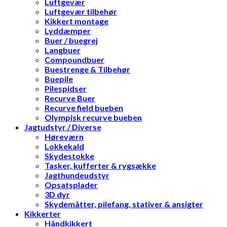
Luftgevær
Luftgevær tilbehør
Kikkert montage
Lyddæmper
Buer / buegrej
Langbuer
Compoundbuer
Buestrenge & Tilbehør
Buepile
Pilespidser
Recurve Buer
Recurve field bueben
Olympisk recurve bueben
Jagtudstyr / Diverse
Høreværn
Lokkekald
Skydestokke
Tasker, kufferter & rygsække
Jagthundeudstyr
Opsatsplader
3D dyr
Skydemåtter, pilefang, stativer & ansigter
Kikkerter
Håndkikkert