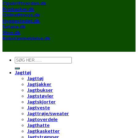
Opskriftverden.dk
Prisbasker.dk
Onlinefitness.dk
Hyggestedet.dk
Satana.dk
Shus.dk
Robotanmeldelse.dk
Søg
efter:
Jagttøj
Jagttøj
Jagtjakker
Jagtbukser
Jagtstøvler
Jagtskjorter
Jagtveste
Jagttrøje/sweater
Jagtoverdele
Jagthatte
Jagtkasketter
Jagtstrømper