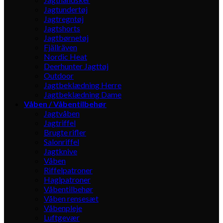
Jagtundertøj
Jagtregntøj
Jagtshorts
Jagtbørnetøj
Fjällräven
Nordic Heat
Deerhunter Jagttøj
Outdoor
Jagtbeklædning Herre
Jagtbeklædning Dame
Våben / Våbentilbehør
Jagtvåben
Jagtriffel
Brugte rifler
Salonriffel
Jagtknive
Våben
Riffelpatroner
Haglpatroner
Våbentilbehør
Våben rensesæt
Våbenpleje
Luftgevær