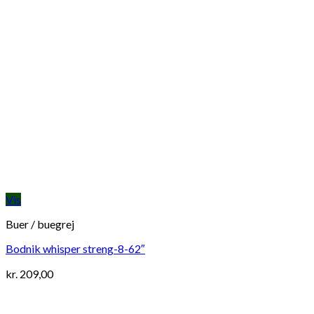
Vis
Buer / buegrej
Bodnik whisper streng-8-62″
kr.
209,00