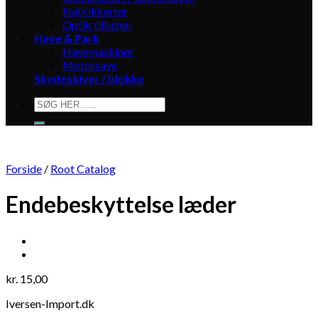
Natkikkerter
Optik tilbehør
Have & Park
Havemaskiner
Motorsave
Skydeskiver / blokke
Søg
efter:
Forside
/
Root Catalog
Endebeskyttelse læder
kr.
15,00
Iversen-Import.dk