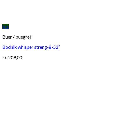
Vis
Buer / buegrej
Bodnik whisper streng-8-52″
kr.
209,00