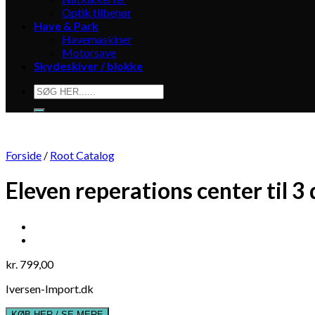
Optik tilbehør
Have & Park
Havemaskiner
Motorsave
Skydeskiver / blokke
Søg
efter:
Forside
/
Root Catalog
Eleven reperations center til
kr.
799,00
Iversen-Import.dk
KØB HER / SE MERE