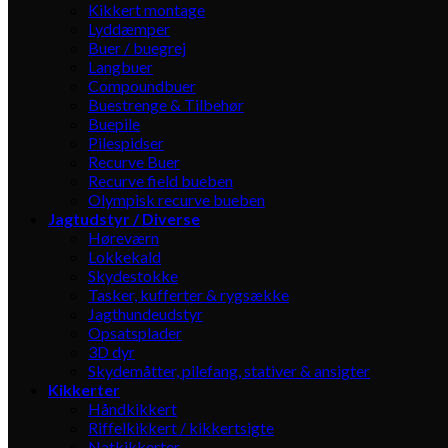
Kikkert montage
Lyddæmper
Buer / buegrej
Langbuer
Compoundbuer
Buestrenge & Tilbehør
Buepile
Pilespidser
Recurve Buer
Recurve field bueben
Olympisk recurve bueben
Jagtudstyr / Diverse
Høreværn
Lokkekald
Skydestokke
Tasker, kufferter & rygsække
Jagthundeudstyr
Opsatsplader
3D dyr
Skydemåtter, pilefang, stativer & ansigter
Kikkerter
Håndkikkert
Riffelkikkert / kikkertsigte
Natkikkerter