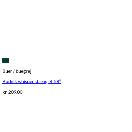
Vis
Buer / buegrej
Bodnik whisper streng-8-58″
kr.
209,00