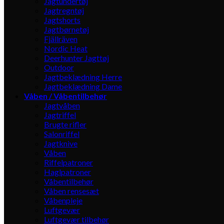
Jagtundertøj
Jagtregntøj
Jagtshorts
Jagtbørnetøj
Fjällräven
Nordic Heat
Deerhunter Jagttøj
Outdoor
Jagtbeklædning Herre
Jagtbeklædning Dame
Våben / Våbentilbehør
Jagtvåben
Jagtriffel
Brugte rifler
Salonriffel
Jagtknive
Våben
Riffelpatroner
Haglpatroner
Våbentilbehør
Våben rensesæt
Våbenpleje
Luftgevær
Luftgevær tilbehør