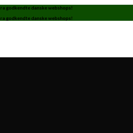
fra godkendte danske webshops!
fra godkendte danske webshops!