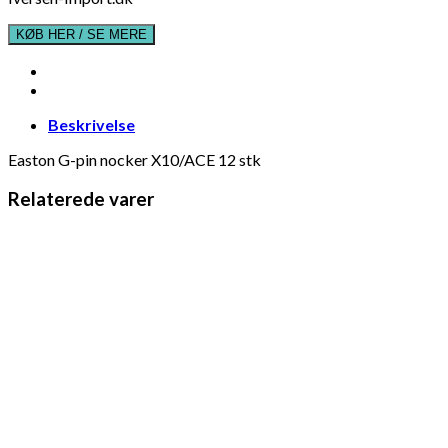
kr. 169,00.
kr. 149,00.
KØB HER / SE MERE
Beskrivelse
Easton G-pin nocker X10/ACE 12 stk
Relaterede varer