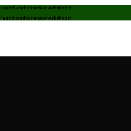
fra godkendte danske webshops!
fra godkendte danske webshops!