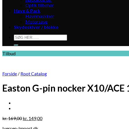
Optik tilbehør
Have & Park
Havemaskiner
Motorsave
Skydeskiver / blokke
Søg
efter:
Tilbud
Forside
/
Root Catalog
Easton G-pin nocker X10/ACE 1
Original
Current
kr.
169,00
kr.
149,00
price
price
Iversen-Import.dk
was:
is: