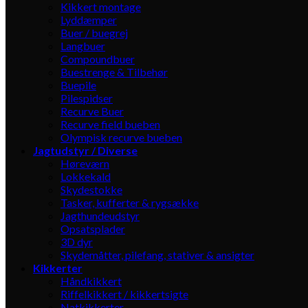
Kikkert montage
Lyddæmper
Buer / buegrej
Langbuer
Compoundbuer
Buestrenge & Tilbehør
Buepile
Pilespidser
Recurve Buer
Recurve field bueben
Olympisk recurve bueben
Jagtudstyr / Diverse
Høreværn
Lokkekald
Skydestokke
Tasker, kufferter & rygsække
Jagthundeudstyr
Opsatsplader
3D dyr
Skydemåtter, pilefang, stativer & ansigter
Kikkerter
Håndkikkert
Riffelkikkert / kikkertsigte
Natkikkerter