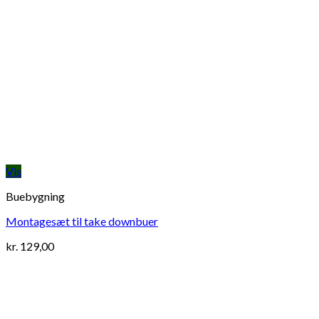
Vis
Buebygning
Montagesæt til take downbuer
kr.
129,00