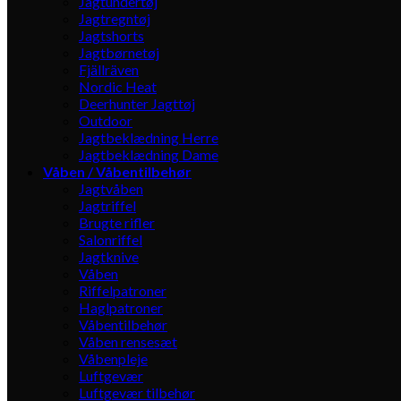
Jagtundertøj
Jagtregntøj
Jagtshorts
Jagtbørnetøj
Fjällräven
Nordic Heat
Deerhunter Jagttøj
Outdoor
Jagtbeklædning Herre
Jagtbeklædning Dame
Våben / Våbentilbehør
Jagtvåben
Jagtriffel
Brugte rifler
Salonriffel
Jagtknive
Våben
Riffelpatroner
Haglpatroner
Våbentilbehør
Våben rensesæt
Våbenpleje
Luftgevær
Luftgevær tilbehør