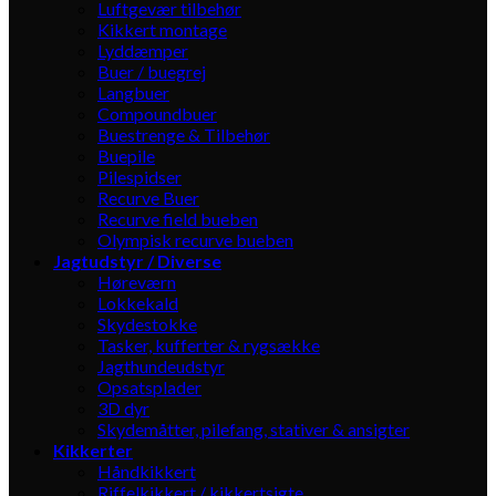
Luftgevær tilbehør
Kikkert montage
Lyddæmper
Buer / buegrej
Langbuer
Compoundbuer
Buestrenge & Tilbehør
Buepile
Pilespidser
Recurve Buer
Recurve field bueben
Olympisk recurve bueben
Jagtudstyr / Diverse
Høreværn
Lokkekald
Skydestokke
Tasker, kufferter & rygsække
Jagthundeudstyr
Opsatsplader
3D dyr
Skydemåtter, pilefang, stativer & ansigter
Kikkerter
Håndkikkert
Riffelkikkert / kikkertsigte