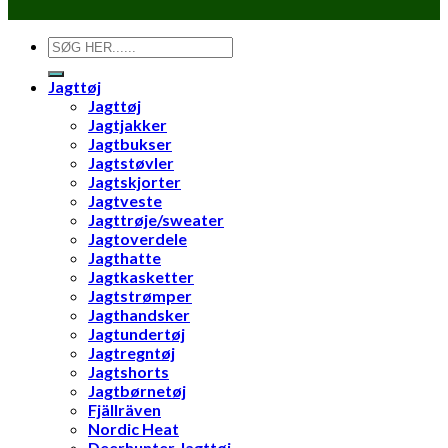
Søg
efter:
Jagttøj
Jagttøj
Jagtjakker
Jagtbukser
Jagtstøvler
Jagtskjorter
Jagtveste
Jagttrøje/sweater
Jagtoverdele
Jagthatte
Jagtkasketter
Jagtstrømper
Jagthandsker
Jagtundertøj
Jagtregntøj
Jagtshorts
Jagtbørnetøj
Fjällräven
Nordic Heat
Deerhunter Jagttøj