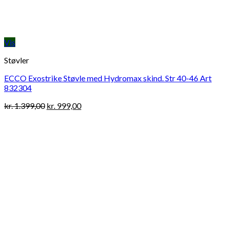
Vis
Støvler
ECCO Exostrike Støvle med Hydromax skind. Str 40-46 Art
832304
Original
Current
kr.
1.399,00
kr.
999,00
price
price
was:
is:
kr. 1.399,00.
kr. 999,00.