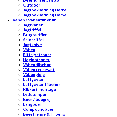
Outdoor
Jagtbeklædning Herre
Jagtbeklædning Dame
Våben / Våbentilbehør
Jagtvåben
Jagtriffel
Brugte rifler
Salonriffel
Jagtknive
Våben
Riffelpatroner
Haglpatroner
Våbentilbehør
Våben rensesæt
Våbenpleje
Luftgevær
Luftgevær tilbehør
Kikkert montage
Lyddæmper
Buer / buegrej
Langbuer
Compoundbuer
Buestrenge & Tilbehør