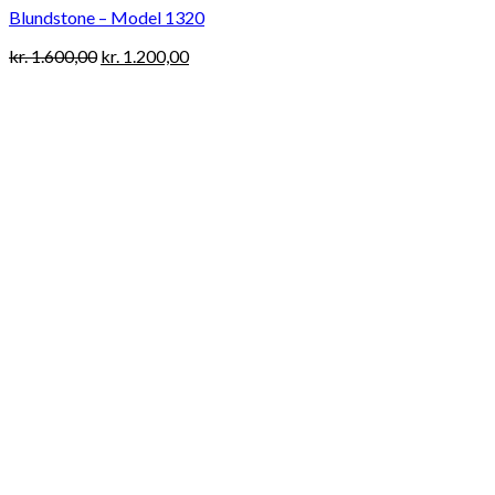
Blundstone – Model 1320
Original
Current
kr.
1.600,00
kr.
1.200,00
price
price
was:
is:
kr. 1.600,00.
kr. 1.200,00.