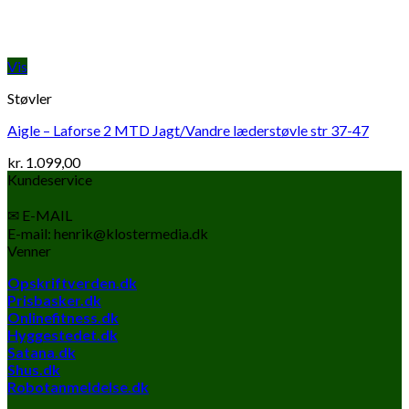
Vis
Støvler
Aigle – Laforse 2 MTD Jagt/Vandre læderstøvle str 37-47
kr.
1.099,00
Kundeservice
✉ E-MAIL
E-mail: henrik@klostermedia.dk
Venner
Opskriftverden.dk
Prisbasker.dk
Onlinefitness.dk
Hyggestedet.dk
Satana.dk
Shus.dk
Robotanmeldelse.dk