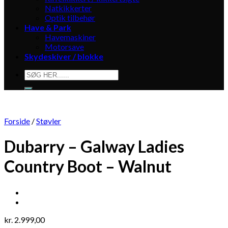
Natkikkerter
Optik tilbehør
Have & Park
Havemaskiner
Motorsave
Skydeskiver / blokke
Søg
efter:
Forside
/
Støvler
Dubarry – Galway Ladies
Country Boot – Walnut
kr.
2.999,00