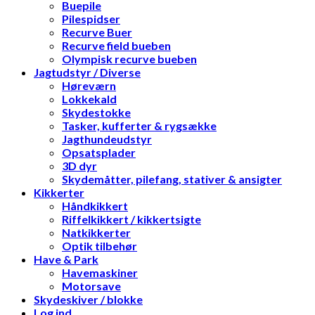
Buepile
Pilespidser
Recurve Buer
Recurve field bueben
Olympisk recurve bueben
Jagtudstyr / Diverse
Høreværn
Lokkekald
Skydestokke
Tasker, kufferter & rygsække
Jagthundeudstyr
Opsatsplader
3D dyr
Skydemåtter, pilefang, stativer & ansigter
Kikkerter
Håndkikkert
Riffelkikkert / kikkertsigte
Natkikkerter
Optik tilbehør
Have & Park
Havemaskiner
Motorsave
Skydeskiver / blokke
Log ind