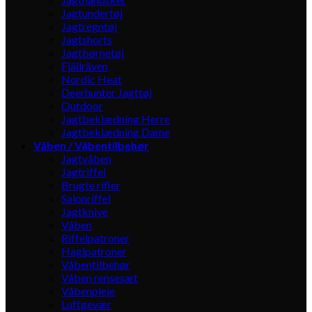
Jagtundertøj
Jagtregntøj
Jagtshorts
Jagtbørnetøj
Fjällräven
Nordic Heat
Deerhunter Jagttøj
Outdoor
Jagtbeklædning Herre
Jagtbeklædning Dame
Våben / Våbentilbehør
Jagtvåben
Jagtriffel
Brugte rifler
Salonriffel
Jagtknive
Våben
Riffelpatroner
Haglpatroner
Våbentilbehør
Våben rensesæt
Våbenpleje
Luftgevær