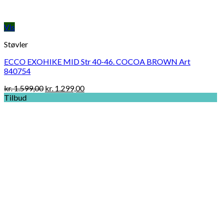
Vis
Støvler
ECCO EXOHIKE MID Str 40-46. COCOA BROWN Art
840754
Original
Current
kr.
1.599,00
kr.
1.299,00
price
price
Tilbud
was:
is:
kr. 1.599,00.
kr. 1.299,00.